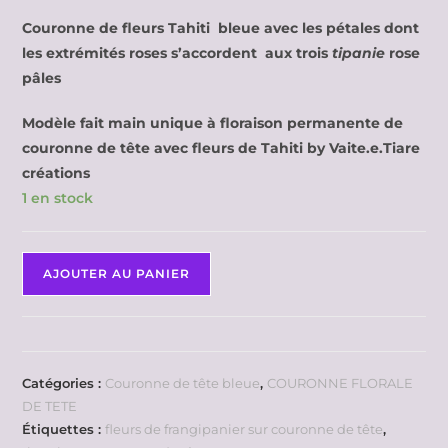
Couronne de fleurs Tahiti bleue avec les pétales dont
les extrémités roses s’accordent aux trois
tipanie
rose
pâles
Modèle fait main unique à floraison permanente de
couronne de tête avec fleurs de Tahiti by Vaite.e.Tiare
créations
1 en stock
AJOUTER AU PANIER
Catégories :
Couronne de tête bleue
,
COURONNE FLORALE
DE TETE
Étiquettes :
fleurs de frangipanier sur couronne de tête
,