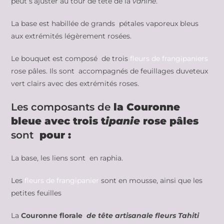
peut s’ajuster au tour de tête de la
vahine
.
La base est habillée de grands pétales vaporeux bleus
aux extrémités légèrement rosées.
Le bouquet est composé de trois
fleurs de frangipaniers
rose pâles. Ils sont accompagnés de feuillages duveteux
vert clairs avec des extrémités roses.
Les composants de
la Couronne
bleue avec trois t
ipanie
rose pâles
sont
pour :
La base, les liens sont en raphia.
Les
fleurs de frangipanier
sont en mousse, ainsi que les
petites feuilles
La
Couronne florale
de tête artisanale fleurs Tahiti