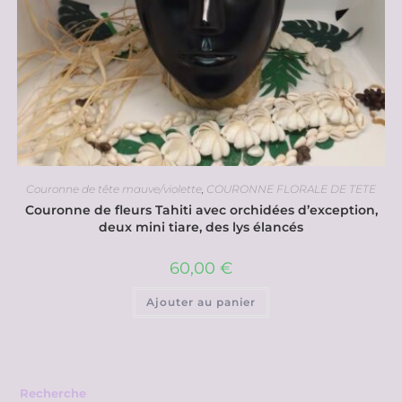
Couronne de tête mauve/violette
,
COURONNE FLORALE DE TETE
Couronne de fleurs Tahiti avec orchidées d’exception,
deux mini tiare, des lys élancés
60,00
€
Ajouter au panier
Recherche