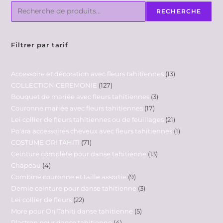
RECHERCHE
Filtrer par tarif
Accessoire et décoration avec fleurs tahitiennes
13
COLLECTION CEREMONIE
127
Bouquet de mariée avec fleurs tahitiennes
3
Couronne mariée avec fleurs tahitiennes
17
Lei collier de fleurs tahitiennes ou de feuillages
21
Po'ara accessoires cheveux avec fleurs tahitiennes
1
COSTUME ORI TAHITI
71
Ceinture complète pour danse tahitienne
13
Chapeau
4
Combiné couronne et taille assortie
9
Demie ceinture pour danse tahitienne
3
Lei collier de fleurs
22
More pour Ori Tahiti danse tahitienne
5
Plastron pour danse tahitienne
4