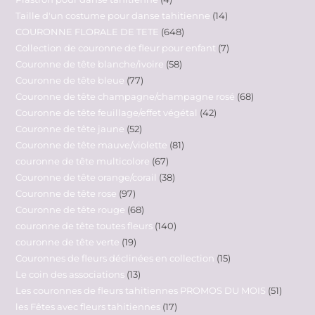
Taille d'un costume pour danse tahitienne
14
COURONNE FLORALE DE TETE
648
Collection de couronne de fleur pour enfant
7
Couronne de tête blanche/ivoire
58
Couronne de tête bleue
77
Couronne de tête champagne/champagne rosé
68
Couronne de tête feuillage/effet végétal
42
Couronne de tête jaune
52
Couronne de tête mauve/violette
81
couronne de tête multicolore
67
Couronne de tête orange/corail
38
Couronne de tête rose
97
Couronne de tête rouge
68
couronne de tête toutes fleurs
140
couronne de tête verte
19
Couronnes de fleurs déclinées en collection
15
Le coin des associations
13
Les couronnes de fleurs tahitiennes PROMOS DU MOIS
51
les Fêtes avec fleurs tahitiennes
17