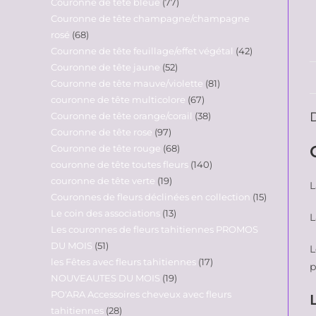
Couronne de tête bleue
77
Couronne de tête champagne/champagne
rosé
68
Couronne de tête feuillage/effet végétal
42
Couronne de tête jaune
52
Couronne de tête mauve/violette
81
couronne de tête multicolore
67
Couronne de tête orange/corail
38
Couronne de tête rose
97
Couronne de tête rouge
68
couronne de tête toutes fleurs
140
couronne de tête verte
19
L
Couronnes de fleurs déclinées en collection
15
Le coin des associations
13
L
Les couronnes de fleurs tahitiennes PROMOS
DU MOIS
51
L
les Fêtes avec fleurs tahitiennes
17
p
NOUVEAUTES DU MOIS
19
PO'ARA Accessoires cheveux avec fleurs
tahitiennes
28