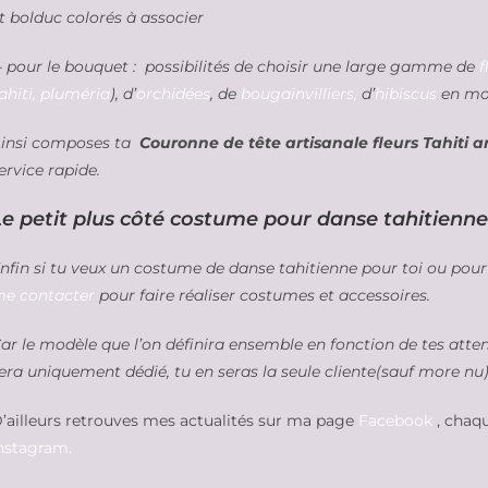
t bolduc colorés à associer
 pour le bouquet : possibilités de choisir une large gamme de
f
ahiti, pluméria
), d’
orchidées
, de
bougainvilliers,
d’
hibiscus
en mou
insi composes ta
Couronne de tête artisanale fleurs Tahiti art
ervice rapide.
Le petit plus côté costume pour danse tahitienne 
nfin si tu veux un costume de danse tahitienne pour toi ou pour
e contacter
pour faire réaliser costumes et accessoires.
ar le modèle que l’on définira ensemble en fonction de tes atte
era uniquement dédié, tu en seras la seule cliente(sauf more nu)
’ailleurs retrouves mes actualités sur ma page
Facebook
, chaqu
nstagram.