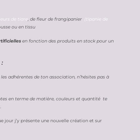
leurs de tiare
, de fleur de frangipanier
(tipanie de
sse ou en tissu
ificielles
en fonction des produits en stock pour un
:
 les adhérentes de ton association, n’hésites pas à
ntes en terme de matière, couleurs et quantité te
.
e jour j’y présente une nouvelle création et sur