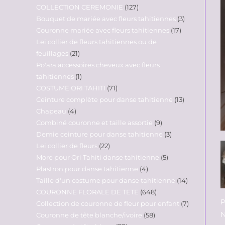
COLLECTION CEREMONIE
127
Bouquet de mariée avec fleurs tahitiennes
3
Couronne mariée avec fleurs tahitiennes
17
Lei collier de fleurs tahitiennes ou de
feuillages
21
Po'ara accessoires cheveux avec fleurs
tahitiennes
1
COSTUME ORI TAHITI
71
Ceinture complète pour danse tahitienne
13
Chapeau
4
Combiné couronne et taille assortie
9
Demie ceinture pour danse tahitienne
3
Lei collier de fleurs
22
More pour Ori Tahiti danse tahitienne
5
Plastron pour danse tahitienne
4
Taille d'un costume pour danse tahitienne
14
COURONNE FLORALE DE TETE
648
P
Collection de couronne de fleur pour enfant
7
N
Couronne de tête blanche/ivoire
58