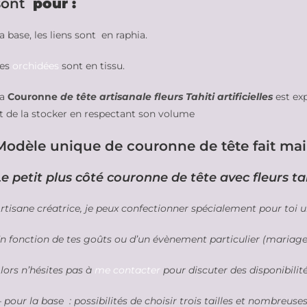
sont
pour :
a base, les liens sont en raphia.
es
orchidées
sont en tissu.
La
Couronne
de tête artisanale fleurs Tahiti artificielles
est ex
t de la stocker en respectant son volume
Modèle unique de couronne de tête fait mai
Le petit plus côté couronne de tête avec fleurs t
rtisane créatrice, je peux confectionner spécialement pour toi
n fonction de tes goûts ou d’un évènement particulier (mariage,
lors n’hésites pas à
me contacter
pour discuter des disponibilit
 pour la base : possibilités de choisir trois tailles et nombreus