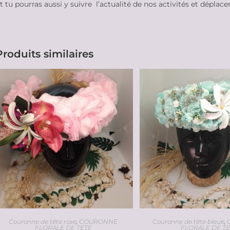
t tu pourras aussi y suivre l’actualité de nos activités et déplac
Produits similaires
Couronne de tête rose
,
COURONNE
Couronne de tête bleue
,
FLORALE DE TETE
FLORALE DE T