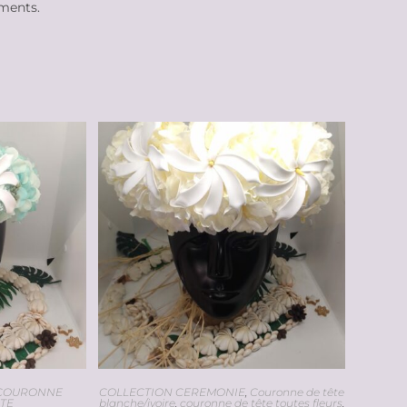
ements.
COURONNE
COLLECTION CEREMONIE
,
Couronne de tête
ETE
blanche/ivoire
,
couronne de tête toutes fleurs
,