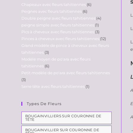
Chapeaux avec fleurs tahitiennes
6
Peignes avec fleurs tahitiennes
6
L
Double peigne avec fleurs tahitiennes
4
peigne simple avec fleurs tahitiennes
1
L
Pics à cheveux avec fleurs tahitiennes
3
Pinces à cheveux avec fleurs tahitiennes
12
Grand modèle de pince à cheveux avec fleurs
e
tahitiennes
3
Modèle moyen de po'ara avec fleurs
tahitiennes
6
Petit modèle de po'ara avec fleurs tahitiennes
3
Serre tête avec fleurs tahitiennes
1
A
E
Types De Fleurs
BOUGAINVILLIERS SUR COURONNE DE
A
TÊTE
BOUGAINVILLIER SUR COURONNE DE
–