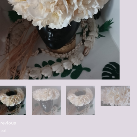
revious
ext