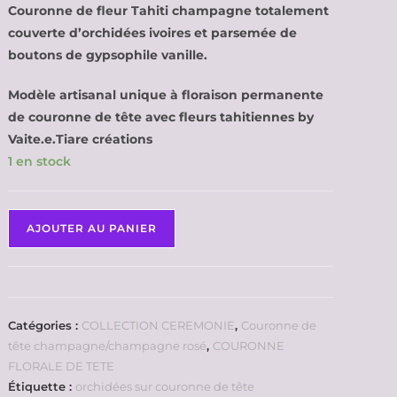
Couronne de fleur Tahiti champagne totalement
couverte d’orchidées ivoires et parsemée de
boutons de gypsophile vanille.
Modèle artisanal unique à floraison permanente
de couronne de tête avec fleurs tahitiennes by
Vaite.e.Tiare créations
1 en stock
AJOUTER AU PANIER
Catégories :
COLLECTION CEREMONIE
,
Couronne de
tête champagne/champagne rosé
,
COURONNE
FLORALE DE TETE
Étiquette :
orchidées sur couronne de tête