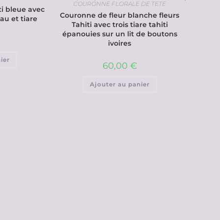
COURONNE FLORALE DE TETE
ti bleue avec
Couronne de fleur blanche fleurs
au et tiare
Tahiti avec trois tiare tahiti
épanouies sur un lit de boutons
ivoires
ier
60,00
€
Ajouter au panier