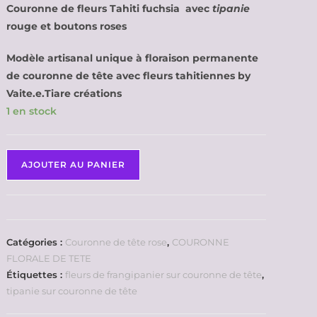
Couronne de fleurs Tahiti fuchsia avec
tipanie
rouge et boutons roses
Modèle artisanal unique à floraison permanente
de couronne de tête avec fleurs tahitiennes by
Vaite.e.Tiare créations
1 en stock
AJOUTER AU PANIER
Catégories :
Couronne de tête rose
,
COURONNE
FLORALE DE TETE
Étiquettes :
fleurs de frangipanier sur couronne de tête
,
tipanie sur couronne de tête