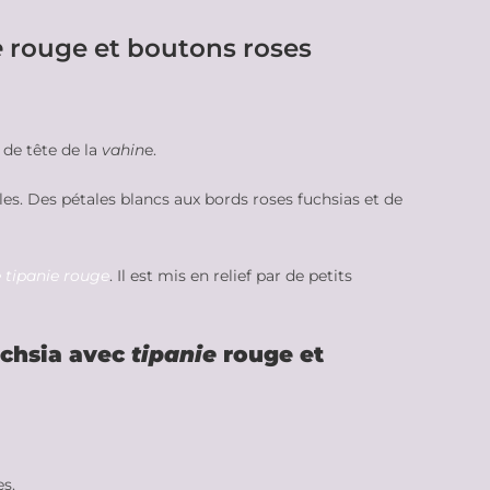
e
rouge et boutons roses
 de tête de la
vahin
e.
les. Des pétales blancs aux bords roses fuchsias et de
 tipanie rouge
. Il est mis en relief par de petits
uchsia avec
tipanie
rouge et
es.