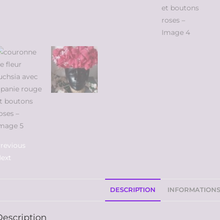
revious
ext
DESCRIPTION
INFORMATION
Description