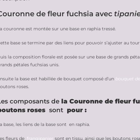
Couronne de fleur fuchsia avec
tipani
a couronne est montée sur une base en raphia tressé.
ette base se termine par des liens pour pouvoir s’ajuster au tour
uis la composition florale est posée sur une base de grands péta
rands pétales fuchsias unis.
nsuite la base est habillée de bouquet composé d’un
bouquet de
outons roses.
Les composants de
la Couronne de fleur f
boutons roses
sont
pour :
a base, les liens de la base sont en raphia.
es fleurs de
frangipanier
sont en tissu, ainsi que les boutons ros