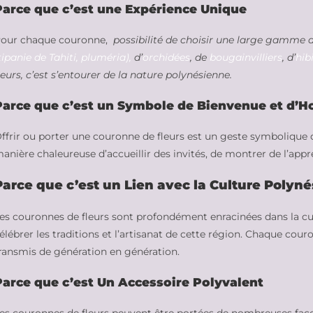
Parce que c’est une Expérience Unique
our chaque couronne,
possibilité de choisir une large gamme d
tipanie de Tahiti, pluméria),
d’
orchidées
, de
bougainvilliers
, d’
hib
leurs, c’est s’entourer de la nature polynésienne.
Parce que c’est un Symbole de Bienvenue et d’Ho
ffrir ou porter une couronne de fleurs est un geste symbolique d
anière chaleureuse d’accueillir des invités, de montrer de l’appr
Parce que c’est un Lien avec la Culture Polyn
es couronnes de fleurs sont profondément enracinées dans la cul
élébrer les traditions et l’artisanat de cette région. Chaque cour
ransmis de génération en génération.
Parce que c’est Un Accessoire Polyvalent