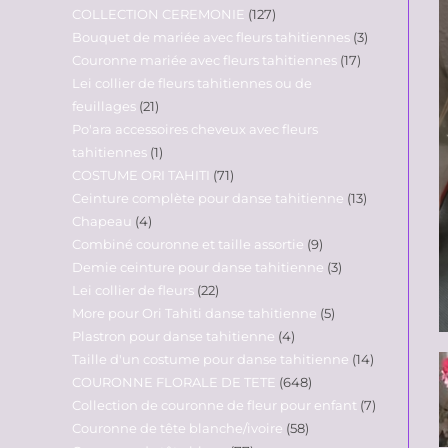
COLLECTION CEREMONIE
127
Bouquet de mariée avec fleurs tahitiennes
3
Couronne mariée avec fleurs tahitiennes
17
Lei collier de fleurs tahitiennes ou de
feuillages
21
Po'ara accessoires cheveux avec fleurs
tahitiennes
1
COSTUME ORI TAHITI
71
Ceinture complète pour danse tahitienne
13
Chapeau
4
Combiné couronne et taille assortie
9
Demie ceinture pour danse tahitienne
3
Lei collier de fleurs
22
More pour Ori Tahiti danse tahitienne
5
Plastron pour danse tahitienne
4
Taille d'un costume pour danse tahitienne
14
COURONNE FLORALE DE TETE
648
Collection de couronne de fleur pour enfant
7
Couronne de tête blanche/ivoire
58