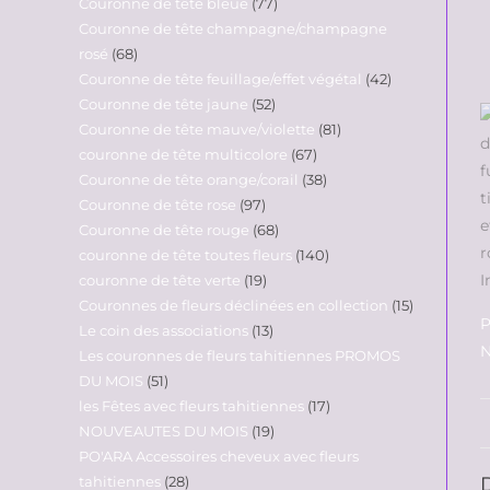
Couronne de tête bleue
77
Couronne de tête champagne/champagne
rosé
68
Couronne de tête feuillage/effet végétal
42
Couronne de tête jaune
52
Couronne de tête mauve/violette
81
couronne de tête multicolore
67
Couronne de tête orange/corail
38
Couronne de tête rose
97
Couronne de tête rouge
68
couronne de tête toutes fleurs
140
couronne de tête verte
19
Couronnes de fleurs déclinées en collection
15
P
Le coin des associations
13
N
Les couronnes de fleurs tahitiennes PROMOS
DU MOIS
51
les Fêtes avec fleurs tahitiennes
17
NOUVEAUTES DU MOIS
19
PO'ARA Accessoires cheveux avec fleurs
tahitiennes
28