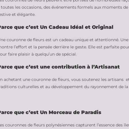
es couronnes de fleurs peuvent être portées de nombreuses faç
 toutes les occasions, des événements formels aux moments de d
estive et élégante.
Parce que c’est Un Cadeau Idéal et Original
ne couronne de fleurs est un cadeau unique et attentionné. Une 
ontre l’effort et la pensée derrière le geste. Elle est parfaite p
our faire plaisir à quelqu’un de spécial.
Parce que c’est une contribution à l’Artisanat
n achetant une couronne de fleurs, vous soutenez les artisans et 
raditions culturelles et au développement du rayonnement de la
Parce que c’est Un Morceau de Paradis
es couronnes de fleurs polynésiennes capturent l’essence des îles :