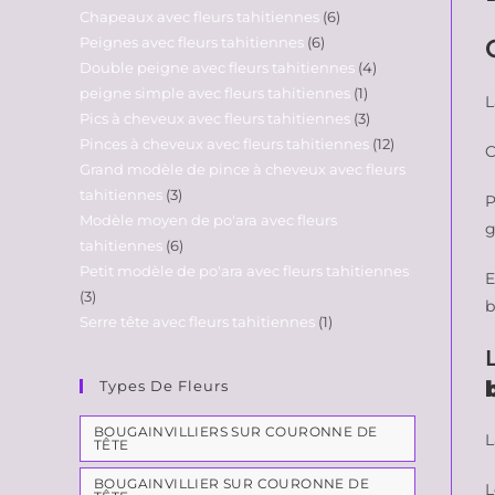
Chapeaux avec fleurs tahitiennes
6
Peignes avec fleurs tahitiennes
6
Double peigne avec fleurs tahitiennes
4
peigne simple avec fleurs tahitiennes
1
L
Pics à cheveux avec fleurs tahitiennes
3
Pinces à cheveux avec fleurs tahitiennes
12
C
Grand modèle de pince à cheveux avec fleurs
tahitiennes
3
P
Modèle moyen de po'ara avec fleurs
g
tahitiennes
6
Petit modèle de po'ara avec fleurs tahitiennes
E
3
b
Serre tête avec fleurs tahitiennes
1
Types De Fleurs
BOUGAINVILLIERS SUR COURONNE DE
L
TÊTE
BOUGAINVILLIER SUR COURONNE DE
L