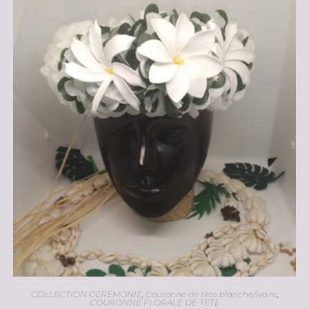
COLLECTION CEREMONIE
,
Couronne de tête blanche/ivoire
,
COURONNE FLORALE DE TETE