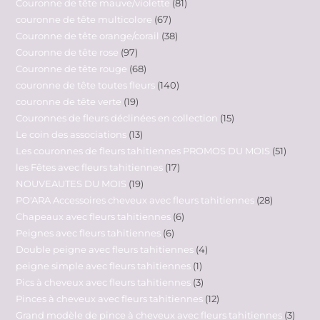
Couronne de tête mauve/violette
81
couronne de tête multicolore
67
Couronne de tête orange/corail
38
Couronne de tête rose
97
Couronne de tête rouge
68
couronne de tête toutes fleurs
140
couronne de tête verte
19
Couronnes de fleurs déclinées en collection
15
Le coin des associations
13
Les couronnes de fleurs tahitiennes PROMOS DU MOIS
51
les Fêtes avec fleurs tahitiennes
17
NOUVEAUTES DU MOIS
19
PO'ARA Accessoires cheveux avec fleurs tahitiennes
28
Chapeaux avec fleurs tahitiennes
6
Peignes avec fleurs tahitiennes
6
Double peigne avec fleurs tahitiennes
4
peigne simple avec fleurs tahitiennes
1
Pics à cheveux avec fleurs tahitiennes
3
Pinces à cheveux avec fleurs tahitiennes
12
Grand modèle de pince à cheveux avec fleurs tahitiennes
3