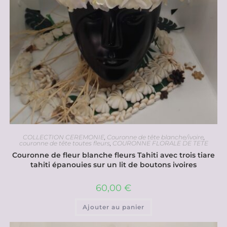
COLLECTION CEREMONIE
,
Couronne de tête blanche/ivoire
,
couronne de tête toutes fleurs
,
COURONNE FLORALE DE TETE
Couronne de fleur blanche fleurs Tahiti avec trois tiare
tahiti épanouies sur un lit de boutons ivoires
60,00
€
Ajouter au panier