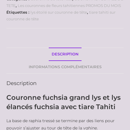
TETE
,
Les couronnes de fleurs tahitiennes PROMOS DU MOIS
Étiquettes :
lys étoilé sur couronne de tête
,
tiare tahiti sur
couronne de tête
DESCRIPTION
INFORMATIONS COMPLÉMENTAIRES
Description
Couronne fuchsia grand lys et lys
élancés fuchsia avec tiare Tahiti
La base de raphia tressé se termine par des liens pour
pouvoir s’ajuster au tour de tête de la
vahine
.