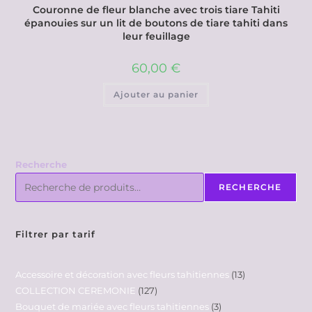
Couronne de fleur blanche avec trois tiare Tahiti
épanouies sur un lit de boutons de tiare tahiti dans
leur feuillage
60,00
€
Ajouter au panier
Recherche
RECHERCHE
Filtrer par tarif
Accessoire et décoration avec fleurs tahitiennes
13
COLLECTION CEREMONIE
127
Bouquet de mariée avec fleurs tahitiennes
3