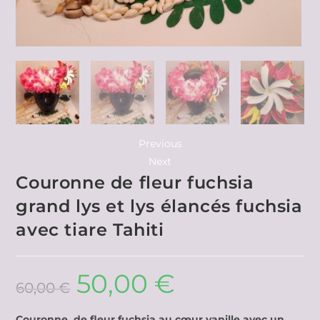
Previous
Next
Couronne de fleur fuchsia
grand lys et lys élancés fuchsia
avec tiare Tahiti
50,00
€
60,00
€
Couronne de fleur fuchsia au cœur vanille avec un