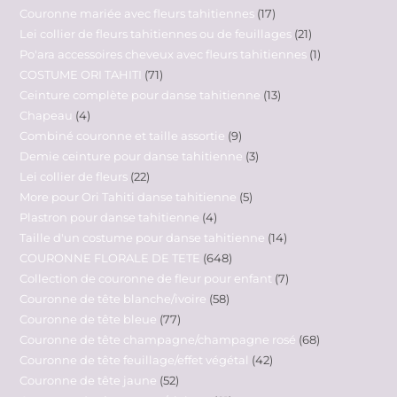
Couronne mariée avec fleurs tahitiennes
17
Lei collier de fleurs tahitiennes ou de feuillages
21
Po'ara accessoires cheveux avec fleurs tahitiennes
1
COSTUME ORI TAHITI
71
Ceinture complète pour danse tahitienne
13
Chapeau
4
Combiné couronne et taille assortie
9
Demie ceinture pour danse tahitienne
3
Lei collier de fleurs
22
More pour Ori Tahiti danse tahitienne
5
Plastron pour danse tahitienne
4
Taille d'un costume pour danse tahitienne
14
COURONNE FLORALE DE TETE
648
Collection de couronne de fleur pour enfant
7
Couronne de tête blanche/ivoire
58
Couronne de tête bleue
77
Couronne de tête champagne/champagne rosé
68
Couronne de tête feuillage/effet végétal
42
Couronne de tête jaune
52