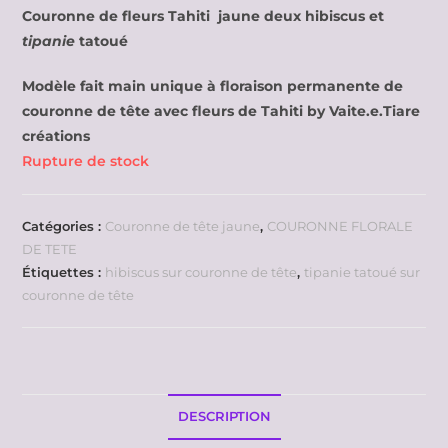
Couronne de fleurs Tahiti jaune deux hibiscus et
tipanie
tatoué
Modèle fait main unique à floraison permanente de
couronne de tête avec fleurs de Tahiti by Vaite.e.Tiare
créations
Rupture de stock
Catégories :
Couronne de tête jaune
,
COURONNE FLORALE
DE TETE
Étiquettes :
hibiscus sur couronne de tête
,
tipanie tatoué sur
couronne de tête
DESCRIPTION