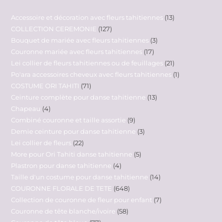
Accessoire et décoration avec fleurs tahitiennes
13
COLLECTION CEREMONIE
127
Bouquet de mariée avec fleurs tahitiennes
3
Couronne mariée avec fleurs tahitiennes
17
Lei collier de fleurs tahitiennes ou de feuillages
21
Po'ara accessoires cheveux avec fleurs tahitiennes
1
COSTUME ORI TAHITI
71
Ceinture complète pour danse tahitienne
13
Chapeau
4
Combiné couronne et taille assortie
9
Demie ceinture pour danse tahitienne
3
Lei collier de fleurs
22
More pour Ori Tahiti danse tahitienne
5
Plastron pour danse tahitienne
4
Taille d'un costume pour danse tahitienne
14
COURONNE FLORALE DE TETE
648
Collection de couronne de fleur pour enfant
7
Couronne de tête blanche/ivoire
58