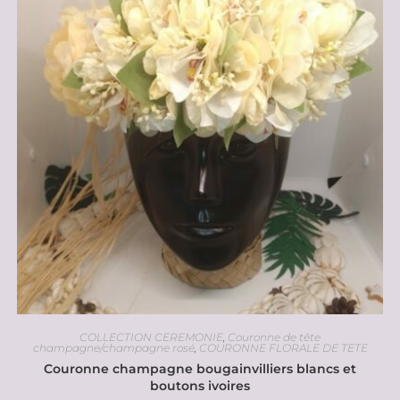
COLLECTION CEREMONIE
,
Couronne de tête
champagne/champagne rosé
,
COURONNE FLORALE DE TETE
Couronne champagne bougainvilliers blancs et
boutons ivoires