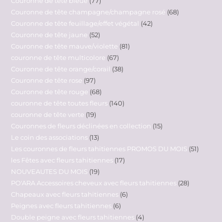
Couronne de tête bleue
77
Couronne de tête champagne/champagne rosé
68
Couronne de tête feuillage/effet végétal
42
Couronne de tête jaune
52
Couronne de tête mauve/violette
81
couronne de tête multicolore
67
Couronne de tête orange/corail
38
Couronne de tête rose
97
Couronne de tête rouge
68
couronne de tête toutes fleurs
140
couronne de tête verte
19
Couronnes de fleurs déclinées en collection
15
Le coin des associations
13
Les couronnes de fleurs tahitiennes PROMOS DU MOIS
51
les Fêtes avec fleurs tahitiennes
17
NOUVEAUTES DU MOIS
19
PO'ARA Accessoires cheveux avec fleurs tahitiennes
28
Chapeaux avec fleurs tahitiennes
6
Peignes avec fleurs tahitiennes
6
Double peigne avec fleurs tahitiennes
4