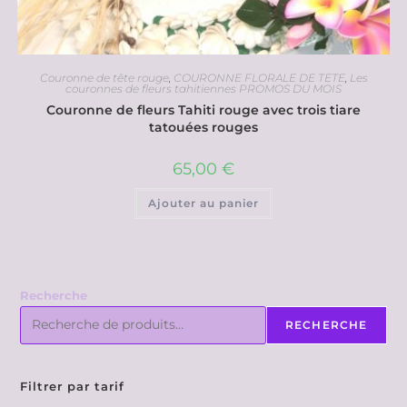
Couronne de tête rouge
,
COURONNE FLORALE DE TETE
,
Les
couronnes de fleurs tahitiennes PROMOS DU MOIS
Couronne de fleurs Tahiti rouge avec trois tiare
tatouées rouges
65,00
€
Ajouter au panier
Recherche
RECHERCHE
Filtrer par tarif