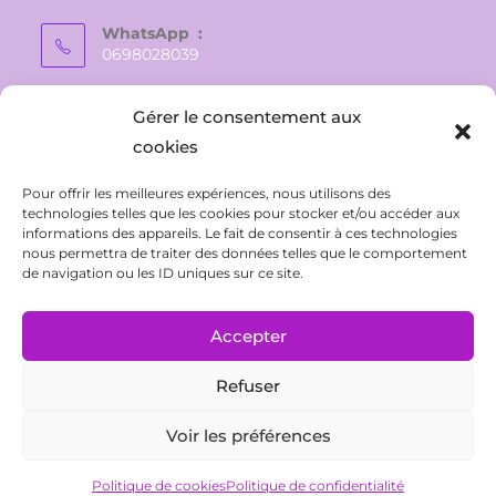
WhatsApp :
0698028039
E-mail :
Gérer le consentement aux
vaite.e.tiare@gmail.com
cookies
Pour offrir les meilleures expériences, nous utilisons des
technologies telles que les cookies pour stocker et/ou accéder aux
informations des appareils. Le fait de consentir à ces technologies
nous permettra de traiter des données telles que le comportement
de navigation ou les ID uniques sur ce site.
Accepter
Refuser
CONTACT
Politique de confidentialité
Conditions Générales de Ventes
Mentions légales
Voir les préférences
Politique de cookies (UE)
Politique de cookies
Politique de confidentialité
Tous droits réservés