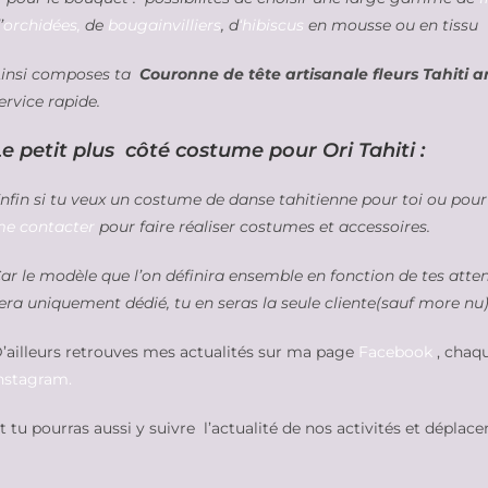
’
orchidées,
de
bougainvilliers
, d
‘hibiscus
en mousse ou en tissu
insi composes ta
Couronne de tête artisanale fleurs Tahiti art
ervice rapide.
Le petit plus côté costume pour Ori Tahiti :
nfin si tu veux un costume de danse tahitienne pour toi ou pour
e contacter
pour faire réaliser costumes et accessoires.
ar le modèle que l’on définira ensemble en fonction de tes atte
era uniquement dédié, tu en seras la seule cliente(sauf more nu)
’ailleurs retrouves mes actualités sur ma page
Facebook
, chaqu
nstagram.
t tu pourras aussi y suivre l’actualité de nos activités et déplac