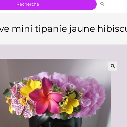
e mini tipanie jaune hibisc