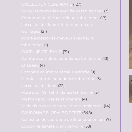
COLLECTION CEREMONIE
127
Bouquet de mariée avec fleurs tahitiennes
3
Couronne mariée avec fleurs tahitiennes
17
Lei collier de fleurs tahitiennes ou de
feuillages
21
Po'ara accessoires cheveux avec fleurs
tahitiennes
1
COSTUME ORI TAHITI
71
Ceinture complète pour danse tahitienne
13
Chapeau
4
Combiné couronne et taille assortie
9
Demie ceinture pour danse tahitienne
3
Lei collier de fleurs
22
More pour Ori Tahiti danse tahitienne
5
Plastron pour danse tahitienne
4
Taille d'un costume pour danse tahitienne
14
COURONNE FLORALE DE TETE
648
Collection de couronne de fleur pour enfant
7
Couronne de tête blanche/ivoire
58