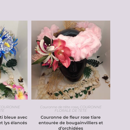
COURONNE
Couronne de tête rose
,
COURONNE
ETE
FLORALE DE TETE
ti bleue avec
Couronne de fleur rose tiare
et lys élancés
entourée de bougainvilliers et
d’orchidées