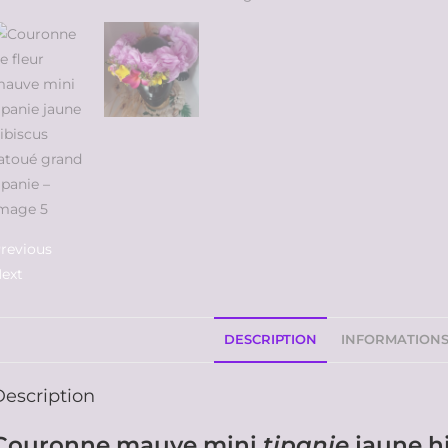
revious
ext
DESCRIPTION
INFORMATION
Description
Couronne mauve mini
tipanie
jaune h