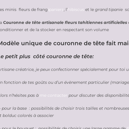
es minis fleurs de frang
ipaniers
, l’
hibiscus
et le
grand tipanie
so
La
Couronne
de tête artisanale fleurs tahitiennes artificielles
onditionner et de la stocker en respectant son volume
Modèle unique de couronne de tête fait mai
Le petit plus côté couronne de tête:
rtisane créatrice, je peux confectionner spécialement pour toi 
n fonction de tes goûts ou d’un évènement particulier (mariage,
lors n’hésites pas à
me contacter
pour discuter des disponibilit
 pour la base : possibilités de choisir trois tailles et nombreus
t bolduc colorés à associer
 pour le bouquet : possibilités de choisir une large gamme de
f