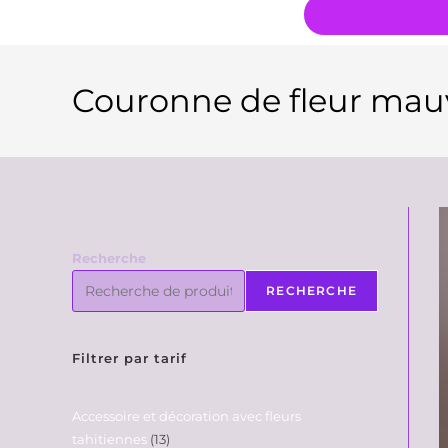
Couronne de fleur mauv
Recherche
RECHERCHE
Filtrer par tarif
Accessoire et décoration avec fleurs
tahitiennes
13