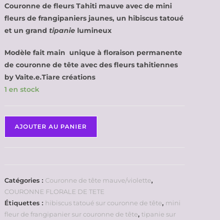
Couronne de fleurs Tahiti mauve avec de mini
fleurs de frangipaniers jaunes, un hibiscus tatoué
et un grand
tipanie
lumineux
Modèle fait main unique à floraison permanente
de couronne de tête avec des fleurs tahitiennes
by Vaite.e.Tiare créations
1 en stock
AJOUTER AU PANIER
Catégories :
Couronne de tête mauve/violette
,
COURONNE FLORALE DE TETE
Étiquettes :
hibiscus tatoué sur couronne de tête
,
mini
fleur de frangipanier sur couronne de tête
,
tipanie sur