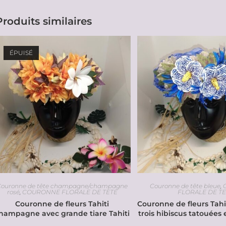
Produits similaires
ÉPUISÉ
Couronne de tête champagne/champagne
Couronne de tête bleue
,
rosé
,
COURONNE FLORALE DE TETE
FLORALE DE T
Couronne de fleurs Tahiti
Couronne de fleurs Tahi
hampagne avec grande tiare Tahiti
trois hibiscus tatouées 