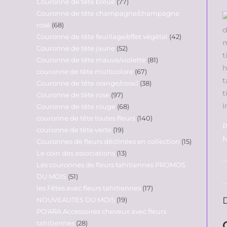
Couronne de tête bleue
77
Couronne de tête champagne/champagne
rosé
68
Couronne de tête feuillage/effet végétal
42
Couronne de tête jaune
52
Couronne de tête mauve/violette
81
couronne de tête multicolore
67
Couronne de tête orange/corail
38
Couronne de tête rose
97
Couronne de tête rouge
68
couronne de tête toutes fleurs
140
P
couronne de tête verte
19
N
Couronnes de fleurs déclinées en collection
15
Le coin des associations
13
Les couronnes de fleurs tahitiennes PROMOS
DU MOIS
51
les Fêtes avec fleurs tahitiennes
17
NOUVEAUTES DU MOIS
19
PO'ARA Accessoires cheveux avec fleurs
tahitiennes
28