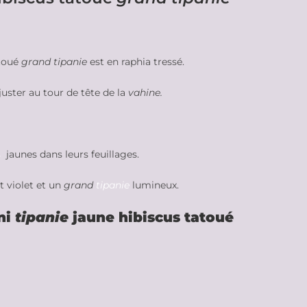
atoué
grand tipanie
est en raphia tressé.
juster au tour de tête de la
vahine.
s
jaunes dans leurs feuillages.
t violet et un
grand
tipanie
lumineux.
ni
tipanie
jaune hibiscus tatoué