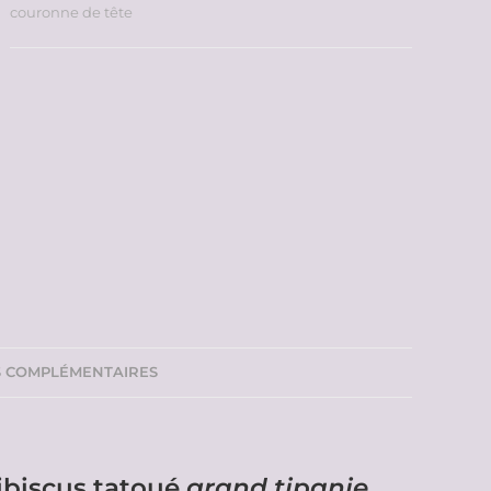
couronne de tête
S COMPLÉMENTAIRES
ibiscus tatoué
grand tipanie