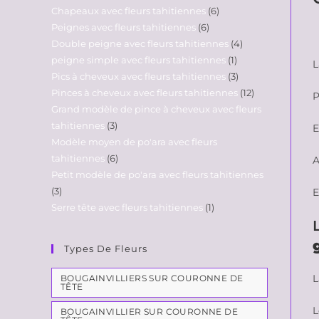
Chapeaux avec fleurs tahitiennes
6
Peignes avec fleurs tahitiennes
6
Double peigne avec fleurs tahitiennes
4
peigne simple avec fleurs tahitiennes
1
L
Pics à cheveux avec fleurs tahitiennes
3
Pinces à cheveux avec fleurs tahitiennes
12
P
Grand modèle de pince à cheveux avec fleurs
tahitiennes
3
E
Modèle moyen de po'ara avec fleurs
tahitiennes
6
A
Petit modèle de po'ara avec fleurs tahitiennes
3
E
Serre tête avec fleurs tahitiennes
1
Types De Fleurs
L
BOUGAINVILLIERS SUR COURONNE DE
TÊTE
L
BOUGAINVILLIER SUR COURONNE DE