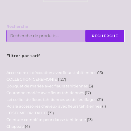
Recherche
RECHERCHE
Filtrer par tarif
Accessoire et décoration avec fleurs tahitiennes
13
COLLECTION CEREMONIE
127
Bouquet de mariée avec fleurs tahitiennes
3
Couronne mariée avec fleurs tahitiennes
17
Lei collier de fleurs tahitiennes ou de feuillages
21
Po'ara accessoires cheveux avec fleurs tahitiennes
1
COSTUME ORI TAHITI
71
Ceinture complète pour danse tahitienne
13
Chapeau
4