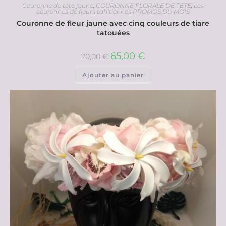
Couronne de tête jaune
,
COURONNE FLORALE DE TETE
,
Les
couronnes de fleurs tahitiennes PROMOS DU MOIS
Couronne de fleur jaune avec cinq couleurs de tiare
tatouées
65,00
€
70,00
€
Ajouter au panier