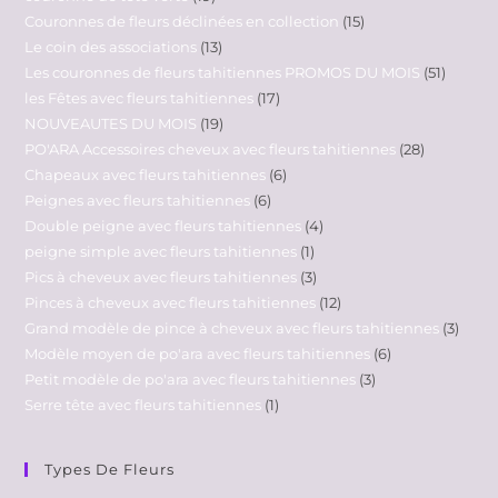
Couronnes de fleurs déclinées en collection
15
Le coin des associations
13
Les couronnes de fleurs tahitiennes PROMOS DU MOIS
51
les Fêtes avec fleurs tahitiennes
17
NOUVEAUTES DU MOIS
19
PO'ARA Accessoires cheveux avec fleurs tahitiennes
28
Chapeaux avec fleurs tahitiennes
6
Peignes avec fleurs tahitiennes
6
Double peigne avec fleurs tahitiennes
4
peigne simple avec fleurs tahitiennes
1
Pics à cheveux avec fleurs tahitiennes
3
Pinces à cheveux avec fleurs tahitiennes
12
Grand modèle de pince à cheveux avec fleurs tahitiennes
3
Modèle moyen de po'ara avec fleurs tahitiennes
6
Petit modèle de po'ara avec fleurs tahitiennes
3
Serre tête avec fleurs tahitiennes
1
Types De Fleurs