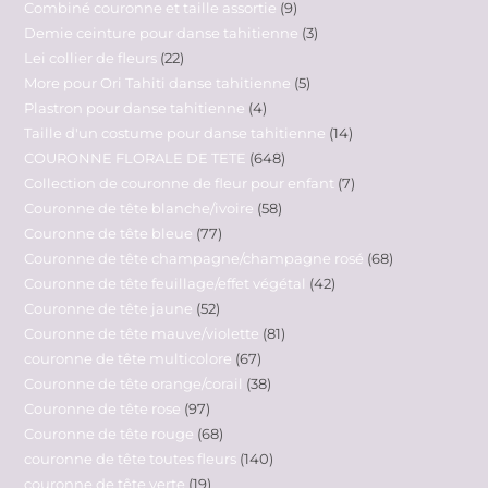
Combiné couronne et taille assortie
9
Demie ceinture pour danse tahitienne
3
Lei collier de fleurs
22
More pour Ori Tahiti danse tahitienne
5
Plastron pour danse tahitienne
4
Taille d'un costume pour danse tahitienne
14
COURONNE FLORALE DE TETE
648
Collection de couronne de fleur pour enfant
7
Couronne de tête blanche/ivoire
58
Couronne de tête bleue
77
Couronne de tête champagne/champagne rosé
68
Couronne de tête feuillage/effet végétal
42
Couronne de tête jaune
52
Couronne de tête mauve/violette
81
couronne de tête multicolore
67
Couronne de tête orange/corail
38
Couronne de tête rose
97
Couronne de tête rouge
68
couronne de tête toutes fleurs
140
couronne de tête verte
19