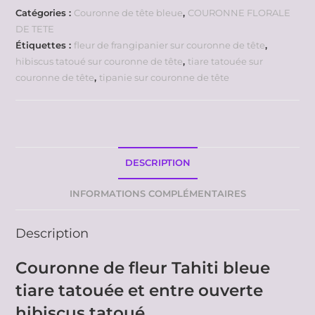
Catégories :
Couronne de tête bleue
,
COURONNE FLORALE
DE TETE
Étiquettes :
fleur de frangipanier sur couronne de tête
,
hibiscus tatoué sur couronne de tête
,
tiare tatouée sur
couronne de tête
,
tipanie sur couronne de tête
DESCRIPTION
INFORMATIONS COMPLÉMENTAIRES
Description
Couronne de fleur Tahiti bleue
tiare tatouée et entre ouverte
hibiscus tatoué