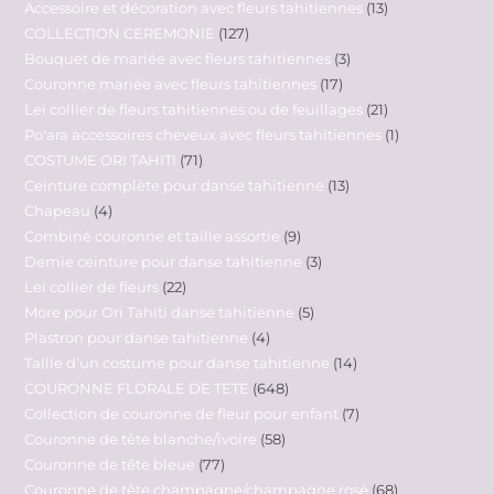
Accessoire et décoration avec fleurs tahitiennes
13
COLLECTION CEREMONIE
127
Bouquet de mariée avec fleurs tahitiennes
3
Couronne mariée avec fleurs tahitiennes
17
Lei collier de fleurs tahitiennes ou de feuillages
21
Po'ara accessoires cheveux avec fleurs tahitiennes
1
COSTUME ORI TAHITI
71
Ceinture complète pour danse tahitienne
13
Chapeau
4
Combiné couronne et taille assortie
9
Demie ceinture pour danse tahitienne
3
Lei collier de fleurs
22
More pour Ori Tahiti danse tahitienne
5
Plastron pour danse tahitienne
4
Taille d'un costume pour danse tahitienne
14
COURONNE FLORALE DE TETE
648
Collection de couronne de fleur pour enfant
7
Couronne de tête blanche/ivoire
58
Couronne de tête bleue
77
Couronne de tête champagne/champagne rosé
68