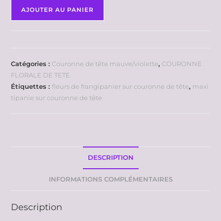
AJOUTER AU PANIER
Catégories :
Couronne de tête mauve/violette
,
COURONNE
FLORALE DE TETE
Étiquettes :
fleurs de frangipanier sur couronne de tête
,
maxi
tipanie sur couronne de tête
DESCRIPTION
INFORMATIONS COMPLÉMENTAIRES
Description