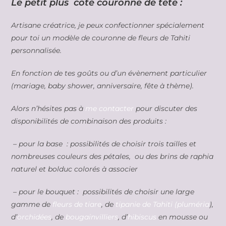
Le petit plus côté couronne de tête :
Artisane créatrice, je peux confectionner spécialement
pour toi un modèle de couronne de fleurs de Tahiti
personnalisée.
En fonction de tes goûts ou d’un évènement particulier
(mariage, baby shower, anniversaire, fête à thème).
Alors n’hésites pas à
me contacter
pour discuter des
disponibilités de combinaison des produits :
– pour la base : possibilités de choisir trois tailles et
nombreuses couleurs des pétales, ou des brins de raphia
naturel et bolduc colorés à associer
– pour le bouquet : possibilités de choisir une large
gamme de
fleurs de tiare
, de
tipanie de Tahiti (pluméria
),
d’
orchidées
, de
bougainvilliers
, d’
hibiscus
en mousse ou