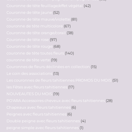
Couronne de tête feuillage/effet végétal
42
Couronne de tête jaune
52
Couronne de tête mauve/violette
81
couronne de tête multicolore
67
Couronne de tête orange/corail
38
Couronne de tête rose
97
Couronne de tête rouge
68
couronne de tête toutes fleurs
140
couronne de tête verte
19
Couronnes de fleurs déclinées en collection
15
Le coin des associations
13
Les couronnes de fleurs tahitiennes PROMOS DU MOIS
51
les Fêtes avec fleurs tahitiennes
17
NOUVEAUTES DU MOIS
19
PO'ARA Accessoires cheveux avec fleurs tahitiennes
28
Chapeaux avec fleurs tahitiennes
6
Peignes avec fleurs tahitiennes
6
Double peigne avec fleurs tahitiennes
4
peigne simple avec fleurs tahitiennes
1