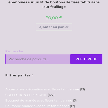
épanouies sur un lit de boutons de tiare tahiti dans
leur feuillage
60,00
€
Ajouter au panier
Recherche
RECHERCHE
Filtrer par tarif
Accessoire et décoration avec fleurs tahitiennes
13
COLLECTION CEREMONIE
127
Bouquet de mariée avec fleurs tahitiennes
3
Couronne mariée avec fleurs tahitiennes
17