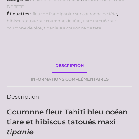
DE TETE
Étiquettes :
fleur de frangipanier sur couronne de tête
,
hibiscus tatoué sur couronne de tête
,
tiare tatouée sur
couronne de tête
,
tipanie sur couronne de tête
DESCRIPTION
INFORMATIONS COMPLÉMENTAIRES
Description
Couronne fleur Tahiti bleu océan
tiare et hibiscus tatoués maxi
tipanie