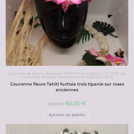
couronne de tête multicolore
,
COURONNE FLORALE DE TETE
,
Les
couronnes de fleurs tahitiennes PROMOS DU MOIS
Couronne fleurs Tahiti fuchsia trois tipanie sur roses
anciennes
60,00
€
65,00
€
Ajouter au panier