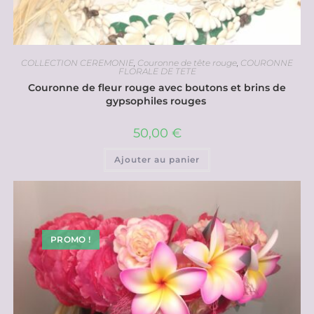
COLLECTION CEREMONIE
,
Couronne de tête rouge
,
COURONNE
FLORALE DE TETE
Couronne de fleur rouge avec boutons et brins de
gypsophiles rouges
50,00
€
Ajouter au panier
PROMO !