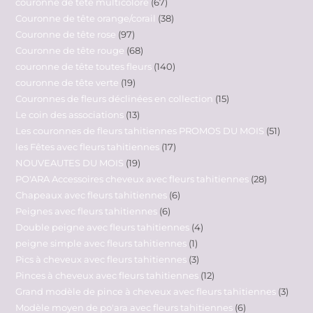
couronne de tête multicolore
67
Couronne de tête orange/corail
38
Couronne de tête rose
97
Couronne de tête rouge
68
couronne de tête toutes fleurs
140
couronne de tête verte
19
Couronnes de fleurs déclinées en collection
15
Le coin des associations
13
Les couronnes de fleurs tahitiennes PROMOS DU MOIS
51
les Fêtes avec fleurs tahitiennes
17
NOUVEAUTES DU MOIS
19
PO'ARA Accessoires cheveux avec fleurs tahitiennes
28
Chapeaux avec fleurs tahitiennes
6
Peignes avec fleurs tahitiennes
6
Double peigne avec fleurs tahitiennes
4
peigne simple avec fleurs tahitiennes
1
Pics à cheveux avec fleurs tahitiennes
3
Pinces à cheveux avec fleurs tahitiennes
12
Grand modèle de pince à cheveux avec fleurs tahitiennes
3
Modèle moyen de po'ara avec fleurs tahitiennes
6