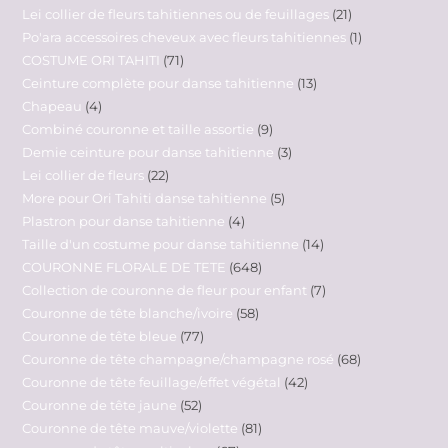
Lei collier de fleurs tahitiennes ou de feuillages
21
Po'ara accessoires cheveux avec fleurs tahitiennes
1
COSTUME ORI TAHITI
71
Ceinture complète pour danse tahitienne
13
Chapeau
4
Combiné couronne et taille assortie
9
Demie ceinture pour danse tahitienne
3
Lei collier de fleurs
22
More pour Ori Tahiti danse tahitienne
5
Plastron pour danse tahitienne
4
Taille d'un costume pour danse tahitienne
14
COURONNE FLORALE DE TETE
648
Collection de couronne de fleur pour enfant
7
Couronne de tête blanche/ivoire
58
Couronne de tête bleue
77
Couronne de tête champagne/champagne rosé
68
Couronne de tête feuillage/effet végétal
42
Couronne de tête jaune
52
Couronne de tête mauve/violette
81