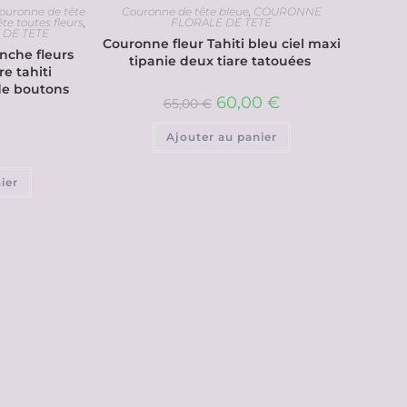
ouronne de tête
Couronne de tête bleue
,
COURONNE
te toutes fleurs
,
FLORALE DE TETE
DE TETE
Couronne fleur Tahiti bleu ciel maxi
nche fleurs
tipanie deux tiare tatouées
re tahiti
 de boutons
60,00
€
65,00
€
Ajouter au panier
ier