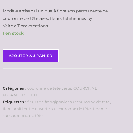
Modèle artisanal unique à floraison permanente de
couronne de tête avec fleurs tahitiennes by
Vaite.e.Tiare créations
1 en stock
AJOUTER AU PANIER
Catégories :
couronne de tête verte
,
COURONNE
FLORALE DE TETE
Étiquettes :
fleurs de frangipanier sur couronne de tête
,
tiare tahiti entre ouverte sur couronne de tête
,
tipanie
sur couronne de tête