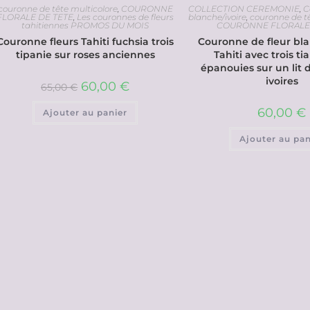
couronne de tête multicolore
,
COURONNE
COLLECTION CEREMONIE
,
C
FLORALE DE TETE
,
Les couronnes de fleurs
blanche/ivoire
,
couronne de tê
tahitiennes PROMOS DU MOIS
COURONNE FLORALE 
Couronne fleurs Tahiti fuchsia trois
Couronne de fleur bla
tipanie sur roses anciennes
Tahiti avec trois tia
épanouies sur un lit
ivoires
60,00
€
65,00
€
60,00
€
Ajouter au panier
Ajouter au pan