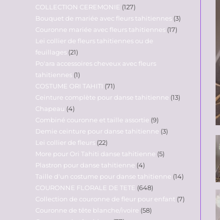
COLLECTION CEREMONIE
127
Bouquet de mariée avec fleurs tahitiennes
3
Couronne mariée avec fleurs tahitiennes
17
Lei collier de fleurs tahitiennes ou de
feuillages
21
Po'ara accessoires cheveux avec fleurs
tahitiennes
1
COSTUME ORI TAHITI
71
Ceinture complète pour danse tahitienne
13
Chapeau
4
Combiné couronne et taille assortie
9
Demie ceinture pour danse tahitienne
3
Lei collier de fleurs
22
More pour Ori Tahiti danse tahitienne
5
Plastron pour danse tahitienne
4
Taille d'un costume pour danse tahitienne
14
COURONNE FLORALE DE TETE
648
Collection de couronne de fleur pour enfant
7
Couronne de tête blanche/ivoire
58