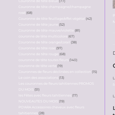
Couronne de tête bleue
77
Couronne de tête champagne/champagne
rosé
68
P
Couronne de tête feuillage/effet végétal
42
N
Couronne de tête jaune
52
Couronne de tête mauve/violette
81
couronne de tête multicolore
67
Couronne de tête orange/corail
38
Couronne de tête rose
97
Couronne de tête rouge
68
couronne de tête toutes fleurs
140
couronne de tête verte
19
Couronnes de fleurs déclinées en collection
15
Le coin des associations
13
L
Les couronnes de fleurs tahitiennes PROMOS
t
DU MOIS
51
les Fêtes avec fleurs tahitiennes
17
L
NOUVEAUTES DU MOIS
19
PO'ARA Accessoires cheveux avec fleurs
tahitiennes
28