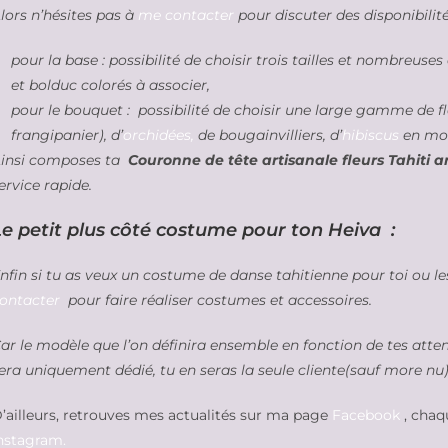
lors n’hésites pas à
me contacter
pour discuter des disponibili
pour la base : possibilité de choisir trois tailles et nombreuse
et bolduc colorés à associer,
pour le bouquet : possibilité de choisir une large gamme de f
frangipanier), d’
orchidées,
de bougainvilliers, d’
hibiscus
en mou
insi composes ta
Couronne de tête artisanale fleurs Tahiti art
ervice rapide.
Le petit plus côté costume pour ton Heiva :
nfin si tu as veux un costume de danse tahitienne pour toi ou le
ontacter
pour faire réaliser costumes et accessoires.
ar le modèle que l’on définira ensemble en fonction de tes atte
era uniquement dédié, tu en seras la seule cliente(sauf more nu)
’ailleurs, retrouves mes actualités sur ma page
Facebook
, chaqu
nstagram.