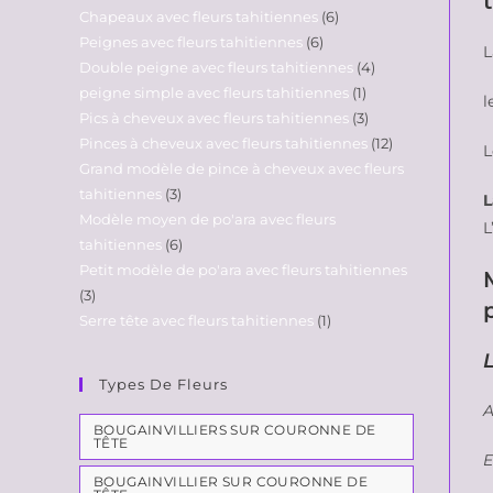
Chapeaux avec fleurs tahitiennes
6
Peignes avec fleurs tahitiennes
6
L
Double peigne avec fleurs tahitiennes
4
peigne simple avec fleurs tahitiennes
1
l
Pics à cheveux avec fleurs tahitiennes
3
Pinces à cheveux avec fleurs tahitiennes
12
L
Grand modèle de pince à cheveux avec fleurs
tahitiennes
3
L
Modèle moyen de po'ara avec fleurs
L
tahitiennes
6
Petit modèle de po'ara avec fleurs tahitiennes
3
Serre tête avec fleurs tahitiennes
1
L
Types De Fleurs
A
BOUGAINVILLIERS SUR COURONNE DE
TÊTE
E
BOUGAINVILLIER SUR COURONNE DE