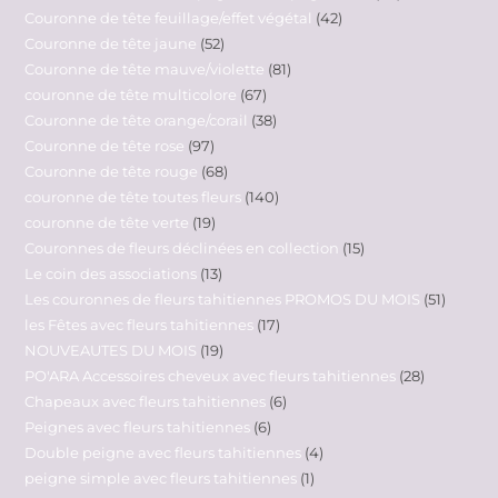
Couronne de tête feuillage/effet végétal
42
Couronne de tête jaune
52
Couronne de tête mauve/violette
81
couronne de tête multicolore
67
Couronne de tête orange/corail
38
Couronne de tête rose
97
Couronne de tête rouge
68
couronne de tête toutes fleurs
140
couronne de tête verte
19
Couronnes de fleurs déclinées en collection
15
Le coin des associations
13
Les couronnes de fleurs tahitiennes PROMOS DU MOIS
51
les Fêtes avec fleurs tahitiennes
17
NOUVEAUTES DU MOIS
19
PO'ARA Accessoires cheveux avec fleurs tahitiennes
28
Chapeaux avec fleurs tahitiennes
6
Peignes avec fleurs tahitiennes
6
Double peigne avec fleurs tahitiennes
4
peigne simple avec fleurs tahitiennes
1