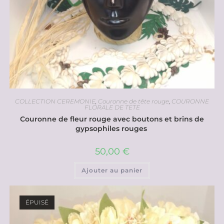
COLLECTION CEREMONIE
,
Couronne de tête rouge
,
COURONNE
FLORALE DE TETE
Couronne de fleur rouge avec boutons et brins de
gypsophiles rouges
50,00
€
Ajouter au panier
ÉPUISÉ