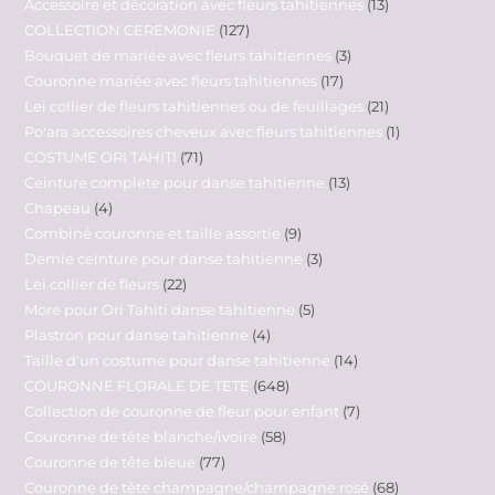
Accessoire et décoration avec fleurs tahitiennes
13
COLLECTION CEREMONIE
127
Bouquet de mariée avec fleurs tahitiennes
3
Couronne mariée avec fleurs tahitiennes
17
Lei collier de fleurs tahitiennes ou de feuillages
21
Po'ara accessoires cheveux avec fleurs tahitiennes
1
COSTUME ORI TAHITI
71
Ceinture complète pour danse tahitienne
13
Chapeau
4
Combiné couronne et taille assortie
9
Demie ceinture pour danse tahitienne
3
Lei collier de fleurs
22
More pour Ori Tahiti danse tahitienne
5
Plastron pour danse tahitienne
4
Taille d'un costume pour danse tahitienne
14
COURONNE FLORALE DE TETE
648
Collection de couronne de fleur pour enfant
7
Couronne de tête blanche/ivoire
58
Couronne de tête bleue
77
Couronne de tête champagne/champagne rosé
68