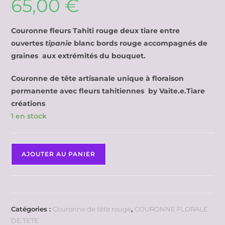
65,00
€
Couronne fleurs Tahiti rouge deux tiare entre
ouvertes
tipanie
blanc bords rouge accompagnés de
graines aux extrémités du bouquet.
Couronne de tête artisanale unique à floraison
permanente avec fleurs tahitiennes by Vaite.e.Tiare
créations
1 en stock
AJOUTER AU PANIER
Catégories :
Couronne de tête rouge
,
COURONNE FLORALE
DE TETE