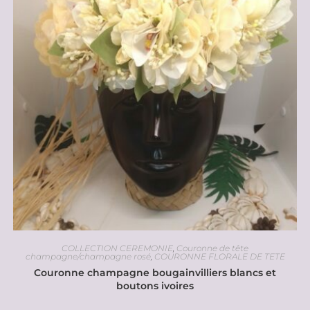
COLLECTION CEREMONIE
,
Couronne de tête
champagne/champagne rosé
,
COURONNE FLORALE DE TETE
Couronne champagne bougainvilliers blancs et
boutons ivoires