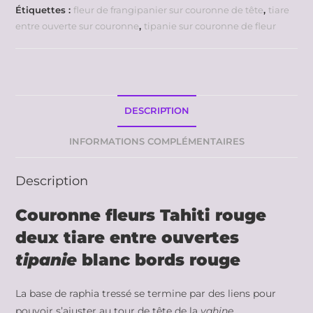
Étiquettes :
fleur de frangipanier sur couronne de tête
,
tiare
entre ouverte sur couronne
,
tipanie sur couronne de fleur
DESCRIPTION
INFORMATIONS COMPLÉMENTAIRES
Description
Couronne fleurs Tahiti rouge
deux tiare entre ouvertes
tipanie
blanc bords rouge
La base de raphia tressé se termine par des liens pour
pouvoir s’ajuster au tour de tête de la
vahine
.