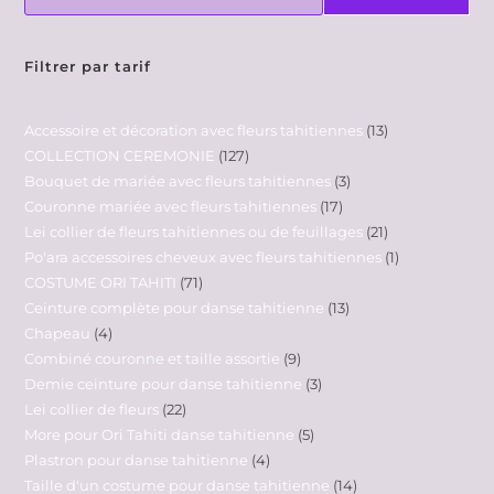
Filtrer par tarif
Accessoire et décoration avec fleurs tahitiennes
13
COLLECTION CEREMONIE
127
Bouquet de mariée avec fleurs tahitiennes
3
Couronne mariée avec fleurs tahitiennes
17
Lei collier de fleurs tahitiennes ou de feuillages
21
Po'ara accessoires cheveux avec fleurs tahitiennes
1
COSTUME ORI TAHITI
71
Ceinture complète pour danse tahitienne
13
Chapeau
4
Combiné couronne et taille assortie
9
Demie ceinture pour danse tahitienne
3
Lei collier de fleurs
22
More pour Ori Tahiti danse tahitienne
5
Plastron pour danse tahitienne
4
Taille d'un costume pour danse tahitienne
14