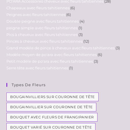
PO'ARA Accessoires cheveux avec fleurs tahitiennes
28
Chapeaux avec fleurs tahitiennes
6
Peignes avec fleurs tahitiennes
6
Double peigne avec fleurs tahitiennes
4
peigne simple avec fleurs tahitiennes
1
Pics à cheveux avec fleurs tahitiennes
3
Pinces à cheveux avec fleurs tahitiennes
12
Grand modèle de pince à cheveux avec fleurs tahitiennes
3
Modèle moyen de po'ara avec fleurs tahitiennes
6
Petit modèle de po'ara avec fleurs tahitiennes
3
Serre tête avec fleurs tahitiennes
1
Types De Fleurs
BOUGAINVILLIERS SUR COURONNE DE TÊTE
BOUGAINVILLIER SUR COURONNE DE TÊTE
BOUQUET AVEC FLEURS DE FRANGIPANIER
BOUQUET VARIÉ SUR COURONNE DE TÊTE