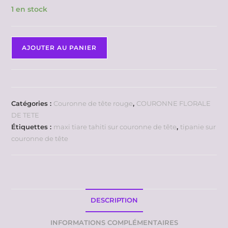
1 en stock
AJOUTER AU PANIER
Catégories :
Couronne de tête rouge
,
COURONNE FLORALE
DE TETE
Étiquettes :
maxi tiare tahiti sur couronne de tête
,
tipanie sur
couronne de tête
DESCRIPTION
INFORMATIONS COMPLÉMENTAIRES