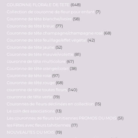
COURONNE FLORALE DE TETE
648
Collection de couronne de fleur pour enfant
7
Couronne de tête blanche/ivoire
58
Couronne de tête bleue
77
Couronne de tête champagne/champagne rosé
68
Couronne de tête feuillage/effet végétal
42
Couronne de tête jaune
52
Couronne de tête mauve/violette
81
couronne de tête multicolore
67
Couronne de tête orange/corail
38
Couronne de tête rose
97
Couronne de tête rouge
68
couronne de tête toutes fleurs
140
couronne de tête verte
19
Couronnes de fleurs déclinées en collection
15
Le coin des associations
13
Les couronnes de fleurs tahitiennes PROMOS DU MOIS
51
les Fêtes avec fleurs tahitiennes
17
NOUVEAUTES DU MOIS
19