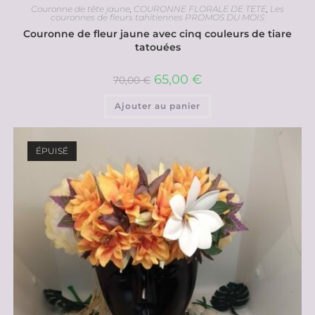
Couronne de tête jaune
,
COURONNE FLORALE DE TETE
,
Les
couronnes de fleurs tahitiennes PROMOS DU MOIS
Couronne de fleur jaune avec cinq couleurs de tiare
tatouées
65,00
€
70,00
€
Ajouter au panier
ÉPUISÉ