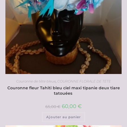
Couronne de tête bleue
,
COURONNE FLORALE DE TETE
Couronne fleur Tahiti bleu ciel maxi tipanie deux tiare
tatouées
60,00
€
65,00
€
Ajouter au panier