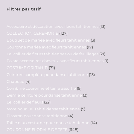
Filtrer par tarif
Accessoire et décoration avec fleurs tahitiennes
13
COLLECTION CEREMONIE
127
Bouquet de mariée avec fleurs tahitiennes
3
Couronne mariée avec fleurs tahitiennes
17
Lei collier de fleurs tahitiennes ou de feuillages
21
Po'ara accessoires cheveux avec fleurs tahitiennes
1
COSTUME ORI TAHITI
71
Ceinture complète pour danse tahitienne
13
Chapeau
4
Combiné couronne et taille assortie
9
Demie ceinture pour danse tahitienne
3
Lei collier de fleurs
22
More pour Ori Tahiti danse tahitienne
5
Plastron pour danse tahitienne
4
Taille d'un costume pour danse tahitienne
14
COURONNE FLORALE DE TETE
648