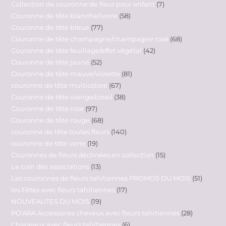
Collection de couronne de fleur pour enfant
7
Couronne de tête blanche/ivoire
58
Couronne de tête bleue
77
Couronne de tête champagne/champagne rosé
68
Couronne de tête feuillage/effet végétal
42
Couronne de tête jaune
52
Couronne de tête mauve/violette
81
couronne de tête multicolore
67
Couronne de tête orange/corail
38
Couronne de tête rose
97
Couronne de tête rouge
68
couronne de tête toutes fleurs
140
couronne de tête verte
19
Couronnes de fleurs déclinées en collection
15
Le coin des associations
13
Les couronnes de fleurs tahitiennes PROMOS DU MOIS
51
les Fêtes avec fleurs tahitiennes
17
NOUVEAUTES DU MOIS
19
PO'ARA Accessoires cheveux avec fleurs tahitiennes
28
Chapeaux avec fleurs tahitiennes
6