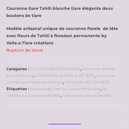
Couronne tiare Tahiti blanche tiare élégante deux
boutons de tiare
Modèle artisanal unique de couronne florale de tête
avec fleurs de Tahiti à floraison permanente by
Vaite.e.Tiare créations
Rupture de stock
Catégories :
COLLECTION CEREMONIE
,
Couronne de tête
blanche/ivoire
,
COURONNE FLORALE DE TETE
,
Couronne
mariée avec fleurs tahitiennes
,
NOUVEAUTES DU MOIS
Étiquettes :
boutons de tiare sur couronne de tête
,
lys
élancés sur couronne de tête
,
tiare sur couronne de tête