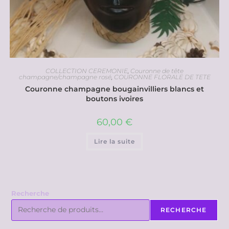
COLLECTION CEREMONIE
,
Couronne de tête
champagne/champagne rosé
,
COURONNE FLORALE DE TETE
Couronne champagne bougainvilliers blancs et
boutons ivoires
60,00
€
Lire la suite
Recherche
RECHERCHE