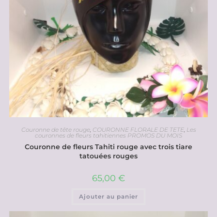
Couronne de tête rouge
,
COURONNE FLORALE DE TETE
,
Les
couronnes de fleurs tahitiennes PROMOS DU MOIS
Couronne de fleurs Tahiti rouge avec trois tiare
tatouées rouges
65,00
€
Ajouter au panier