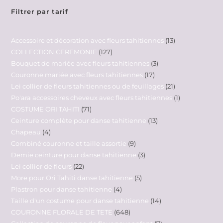
Filtrer par tarif
Accessoire et décoration avec fleurs tahitiennes
13
COLLECTION CEREMONIE
127
Bouquet de mariée avec fleurs tahitiennes
3
Couronne mariée avec fleurs tahitiennes
17
Lei collier de fleurs tahitiennes ou de feuillages
21
Po'ara accessoires cheveux avec fleurs tahitiennes
1
COSTUME ORI TAHITI
71
Ceinture complète pour danse tahitienne
13
Chapeau
4
Combiné couronne et taille assortie
9
Demie ceinture pour danse tahitienne
3
Lei collier de fleurs
22
More pour Ori Tahiti danse tahitienne
5
Plastron pour danse tahitienne
4
Taille d'un costume pour danse tahitienne
14
COURONNE FLORALE DE TETE
648