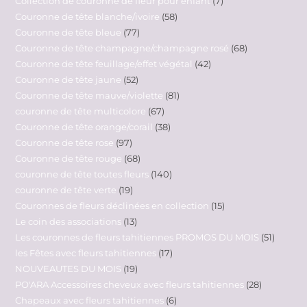
Collection de couronne de fleur pour enfant
7
Couronne de tête blanche/ivoire
58
Couronne de tête bleue
77
Couronne de tête champagne/champagne rosé
68
Couronne de tête feuillage/effet végétal
42
Couronne de tête jaune
52
Couronne de tête mauve/violette
81
couronne de tête multicolore
67
Couronne de tête orange/corail
38
Couronne de tête rose
97
Couronne de tête rouge
68
couronne de tête toutes fleurs
140
couronne de tête verte
19
Couronnes de fleurs déclinées en collection
15
Le coin des associations
13
Les couronnes de fleurs tahitiennes PROMOS DU MOIS
51
les Fêtes avec fleurs tahitiennes
17
NOUVEAUTES DU MOIS
19
PO'ARA Accessoires cheveux avec fleurs tahitiennes
28
Chapeaux avec fleurs tahitiennes
6