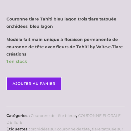
Couronne tiare Tahiti bleu lagon trois tiare tatouée
orchidées bleu lagon
Modèle fait main unique à floraison permanente de
couronne de tête avec fleurs de Tahiti by Vaite.e.Tiare
créations
1 en stock
AJOUTER AU PANIER
Catégories :
Couronne de tête bleue
,
COURONNE FLORALE
DE TETE
Étiquettes :
orchidées sur couronne de tête
,
tiare tatouée sur