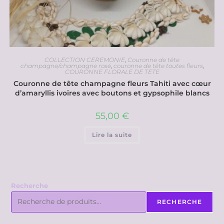
COLLECTION CEREMONIE
,
Couronne de tête
champagne/champagne rosé
,
couronne de tête toutes fleurs
,
COURONNE FLORALE DE TETE
Couronne de tête champagne fleurs Tahiti avec cœur
d’amaryllis ivoires avec boutons et gypsophile blancs
55,00
€
Lire la suite
Recherche
RECHERCHE