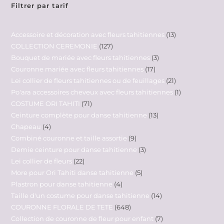
Filtrer par tarif
Accessoire et décoration avec fleurs tahitiennes
13
COLLECTION CEREMONIE
127
Bouquet de mariée avec fleurs tahitiennes
3
Couronne mariée avec fleurs tahitiennes
17
Lei collier de fleurs tahitiennes ou de feuillages
21
Po'ara accessoires cheveux avec fleurs tahitiennes
1
COSTUME ORI TAHITI
71
Ceinture complète pour danse tahitienne
13
Chapeau
4
Combiné couronne et taille assortie
9
Demie ceinture pour danse tahitienne
3
Lei collier de fleurs
22
More pour Ori Tahiti danse tahitienne
5
Plastron pour danse tahitienne
4
Taille d'un costume pour danse tahitienne
14
COURONNE FLORALE DE TETE
648
Collection de couronne de fleur pour enfant
7