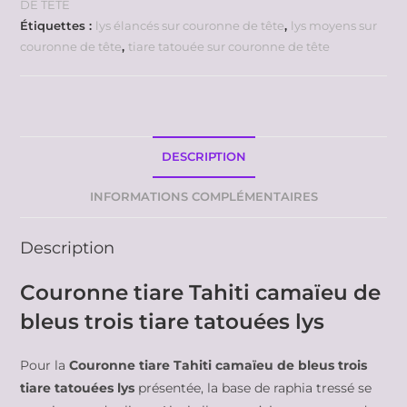
DE TETE
Étiquettes :
lys élancés sur couronne de tête
,
lys moyens sur
couronne de tête
,
tiare tatouée sur couronne de tête
DESCRIPTION
INFORMATIONS COMPLÉMENTAIRES
Description
Couronne tiare Tahiti camaïeu de
bleus trois tiare tatouées lys
Pour la
Couronne tiare Tahiti camaïeu de bleus trois
tiare tatouées lys
présentée, la base de raphia tressé se