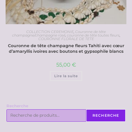
COLLECTION CEREMONIE
,
Couronne de tête
champagne/champagne rosé
,
couronne de tête toutes fleurs
,
COURONNE FLORALE DE TETE
Couronne de tête champagne fleurs Tahiti avec cœur
d’amaryllis ivoires avec boutons et gypsophile blancs
55,00
€
Lire la suite
Recherche
RECHERCHE