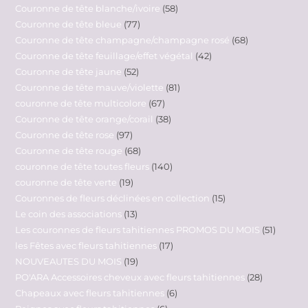
Couronne de tête blanche/ivoire
58
Couronne de tête bleue
77
Couronne de tête champagne/champagne rosé
68
Couronne de tête feuillage/effet végétal
42
Couronne de tête jaune
52
Couronne de tête mauve/violette
81
couronne de tête multicolore
67
Couronne de tête orange/corail
38
Couronne de tête rose
97
Couronne de tête rouge
68
couronne de tête toutes fleurs
140
couronne de tête verte
19
Couronnes de fleurs déclinées en collection
15
Le coin des associations
13
Les couronnes de fleurs tahitiennes PROMOS DU MOIS
51
les Fêtes avec fleurs tahitiennes
17
NOUVEAUTES DU MOIS
19
PO'ARA Accessoires cheveux avec fleurs tahitiennes
28
Chapeaux avec fleurs tahitiennes
6