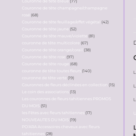
Couronne de tête bleue
77
Couronne de tête champagne/champagne
rosé
68
Couronne de tête feuillage/effet végétal
42
Couronne de tête jaune
52
Couronne de tête mauve/violette
81
couronne de tête multicolore
67
Couronne de tête orange/corail
38
Couronne de tête rose
97
Couronne de tête rouge
68
couronne de tête toutes fleurs
140
L
couronne de tête verte
19
Couronnes de fleurs déclinées en collection
15
L
Le coin des associations
13
Les couronnes de fleurs tahitiennes PROMOS
L
DU MOIS
51
les Fêtes avec fleurs tahitiennes
17
U
NOUVEAUTES DU MOIS
19
PO'ARA Accessoires cheveux avec fleurs
tahitiennes
28