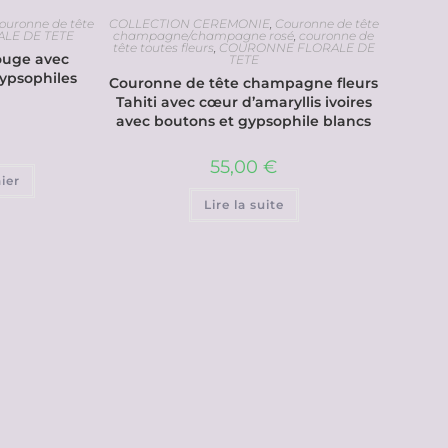
ouronne de tête
COLLECTION CEREMONIE
,
Couronne de tête
LE DE TETE
champagne/champagne rosé
,
couronne de
tête toutes fleurs
,
COURONNE FLORALE DE
ouge avec
TETE
gypsophiles
Couronne de tête champagne fleurs
Tahiti avec cœur d’amaryllis ivoires
avec boutons et gypsophile blancs
55,00
€
ier
Lire la suite