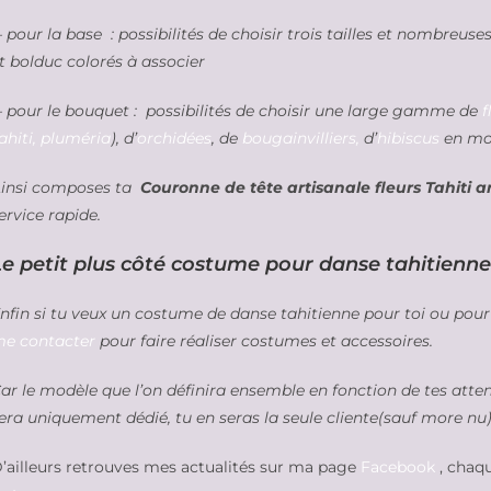
 pour la base : possibilités de choisir trois tailles et nombreus
t bolduc colorés à associer
 pour le bouquet : possibilités de choisir une large gamme de
f
ahiti, pluméria
), d’
orchidées
, de
bougainvilliers,
d’
hibiscus
en mou
insi composes ta
Couronne de tête artisanale fleurs Tahiti art
ervice rapide.
Le petit plus côté costume pour danse tahitienne 
nfin si tu veux un costume de danse tahitienne pour toi ou pour
e contacter
pour faire réaliser costumes et accessoires.
ar le modèle que l’on définira ensemble en fonction de tes atte
era uniquement dédié, tu en seras la seule cliente(sauf more nu)
’ailleurs retrouves mes actualités sur ma page
Facebook
, chaqu