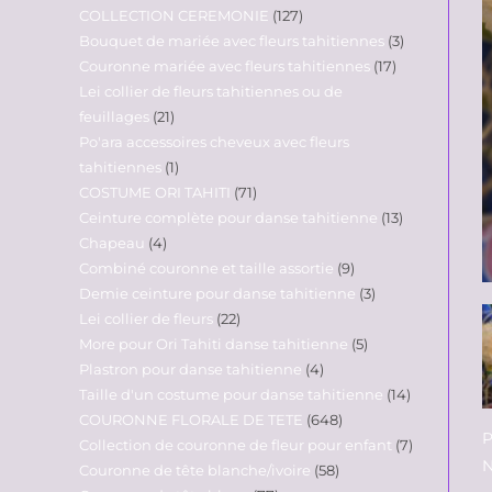
COLLECTION CEREMONIE
127
Bouquet de mariée avec fleurs tahitiennes
3
Couronne mariée avec fleurs tahitiennes
17
Lei collier de fleurs tahitiennes ou de
feuillages
21
Po'ara accessoires cheveux avec fleurs
tahitiennes
1
COSTUME ORI TAHITI
71
Ceinture complète pour danse tahitienne
13
Chapeau
4
Combiné couronne et taille assortie
9
Demie ceinture pour danse tahitienne
3
Lei collier de fleurs
22
More pour Ori Tahiti danse tahitienne
5
Plastron pour danse tahitienne
4
Taille d'un costume pour danse tahitienne
14
COURONNE FLORALE DE TETE
648
P
Collection de couronne de fleur pour enfant
7
N
Couronne de tête blanche/ivoire
58