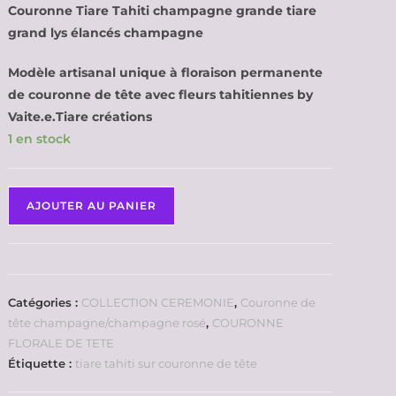
Couronne Tiare Tahiti champagne grande tiare
grand lys élancés champagne
Modèle artisanal unique à floraison permanente
de couronne de tête avec fleurs tahitiennes by
Vaite.e.Tiare créations
1 en stock
AJOUTER AU PANIER
Catégories :
COLLECTION CEREMONIE
,
Couronne de
tête champagne/champagne rosé
,
COURONNE
FLORALE DE TETE
Étiquette :
tiare tahiti sur couronne de tête