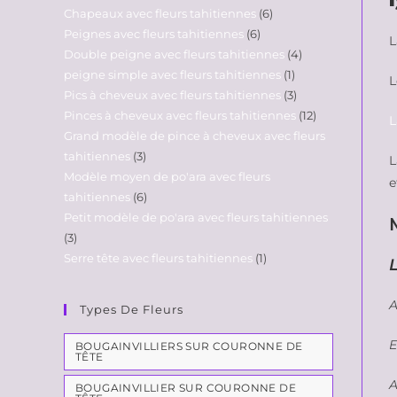
Chapeaux avec fleurs tahitiennes
6
Peignes avec fleurs tahitiennes
6
L
Double peigne avec fleurs tahitiennes
4
peigne simple avec fleurs tahitiennes
1
L
Pics à cheveux avec fleurs tahitiennes
3
Pinces à cheveux avec fleurs tahitiennes
12
L
Grand modèle de pince à cheveux avec fleurs
tahitiennes
3
Modèle moyen de po'ara avec fleurs
e
tahitiennes
6
Petit modèle de po'ara avec fleurs tahitiennes
3
Serre tête avec fleurs tahitiennes
1
A
Types De Fleurs
E
BOUGAINVILLIERS SUR COURONNE DE
TÊTE
A
BOUGAINVILLIER SUR COURONNE DE