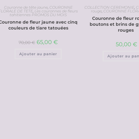
Couronne de tête jaune
,
COURONNE
COLLECTION CEREMONIE
,
C
FLORALE DE TETE
,
Les couronnes de fleurs
rouge
,
COURONNE FLORA
tahitiennes PROMOS DU MOIS
Couronne de fleur r
Couronne de fleur jaune avec cinq
boutons et brins de 
couleurs de tiare tatouées
rouges
65,00
€
70,00
€
50,00
€
Ajouter au panier
Ajouter au pan