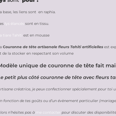
lys
sont
pour :
a base, les liens sont en raphia.
es
lys élancés
sont en tissu.
a tiare Tahiti
est en mousse
La
Couronne
de tête artisanale fleurs Tahiti artificielles
est ex
t de la stocker en respectant son volume
Modèle unique de couronne de tête fait mai
Le petit plus côté couronne de tête avec fleurs t
rtisane créatrice, je peux confectionner spécialement pour toi
n fonction de tes goûts ou d’un évènement particulier (mariage,
lors n’hésites pas à
me contacter
pour discuter des disponibilit