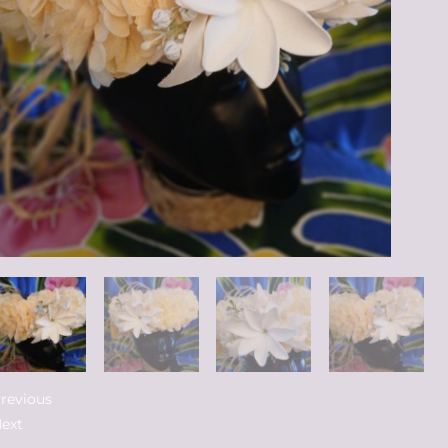
revious
ext