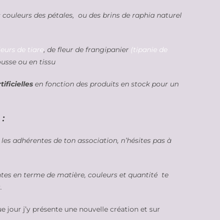
es couleurs des pétales, ou des brins de raphia naturel
leurs de tiare
, de fleur de frangipanier
(tipanie de
sse ou en tissu
ificielles
en fonction des produits en stock pour un
:
 les adhérentes de ton association, n’hésites pas à
ntes en terme de matière, couleurs et quantité te
.
e jour j’y présente une nouvelle création et sur