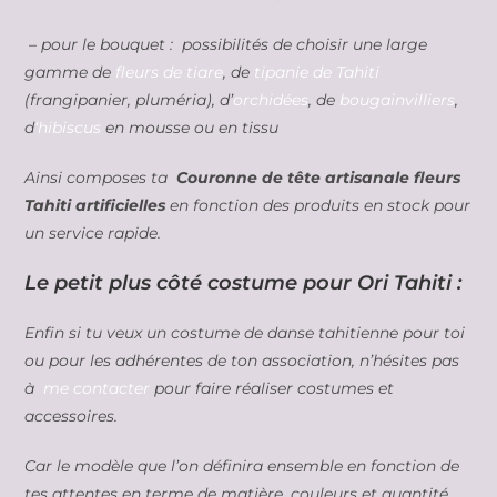
– pour le bouquet : possibilités de choisir une large
gamme de
fleurs de tiare
, de
tipanie de Tahiti
(frangipanier, pluméria), d’
orchidées
, de
bougainvilliers
,
d
‘hibiscus
en mousse ou en tissu
Ainsi composes ta
Couronne de tête artisanale fleurs
Tahiti artificielles
en fonction des produits en stock pour
un service rapide.
Le petit plus côté costume pour Ori Tahiti :
Enfin si tu veux un costume de danse tahitienne pour toi
ou pour les adhérentes de ton association, n’hésites pas
à
me contacter
pour faire réaliser costumes et
accessoires.
Car le modèle que l’on définira ensemble en fonction de
tes attentes en terme de matière, couleurs et quantité