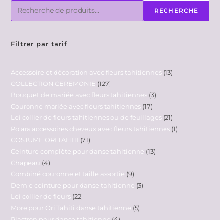
RECHERCHE
Filtrer par tarif
Accessoire et décoration avec fleurs tahitiennes
13
COLLECTION CEREMONIE
127
Bouquet de mariée avec fleurs tahitiennes
3
Couronne mariée avec fleurs tahitiennes
17
Lei collier de fleurs tahitiennes ou de feuillages
21
Po'ara accessoires cheveux avec fleurs tahitiennes
1
COSTUME ORI TAHITI
71
Ceinture complète pour danse tahitienne
13
Chapeau
4
Combiné couronne et taille assortie
9
Demie ceinture pour danse tahitienne
3
Lei collier de fleurs
22
More pour Ori Tahiti danse tahitienne
5
Plastron pour danse tahitienne
4