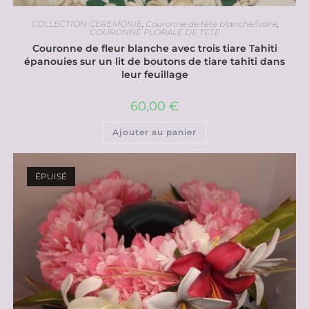
COLLECTION CEREMONIE
,
Couronne de tête blanche/ivoire
,
COURONNE FLORALE DE TETE
Couronne de fleur blanche avec trois tiare Tahiti
épanouies sur un lit de boutons de tiare tahiti dans
leur feuillage
60,00
€
Ajouter au panier
ÉPUISÉ