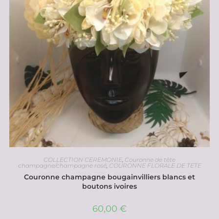
COLLECTION CEREMONIE
,
Couronne de tête
champagne/champagne rosé
,
COURONNE FLORALE DE TETE
Couronne champagne bougainvilliers blancs et
boutons ivoires
60,00
€