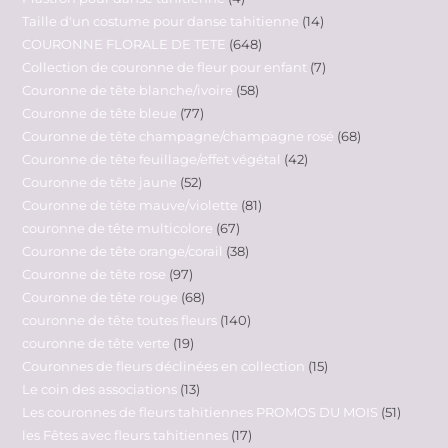
Taille d'un costume pour danse tahitienne
14
COURONNE FLORALE DE TETE
648
Collection de couronne de fleur pour enfant
7
Couronne de tête blanche/ivoire
58
Couronne de tête bleue
77
Couronne de tête champagne/champagne rosé
68
Couronne de tête feuillage/effet végétal
42
Couronne de tête jaune
52
Couronne de tête mauve/violette
81
couronne de tête multicolore
67
Couronne de tête orange/corail
38
Couronne de tête rose
97
Couronne de tête rouge
68
couronne de tête toutes fleurs
140
couronne de tête verte
19
Couronnes de fleurs déclinées en collection
15
Le coin des associations
13
Les couronnes de fleurs tahitiennes PROMOS DU MOIS
51
les Fêtes avec fleurs tahitiennes
17