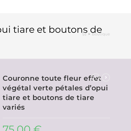
pui tiare et boutons de
>
Boutique
Couronne toute fleur effet
végétal verte pétales d’opui
tiare et boutons de tiare
variés
75,00
€