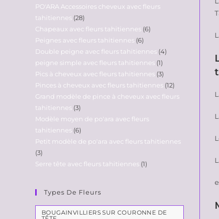
L
PO'ARA Accessoires cheveux avec fleurs
T
tahitiennes
28
Chapeaux avec fleurs tahitiennes
6
L
Peignes avec fleurs tahitiennes
6
Double peigne avec fleurs tahitiennes
4
peigne simple avec fleurs tahitiennes
1
Pics à cheveux avec fleurs tahitiennes
3
Pinces à cheveux avec fleurs tahitiennes
12
L
Grand modèle de pince à cheveux avec fleurs
tahitiennes
3
L
Modèle moyen de po'ara avec fleurs
tahitiennes
6
L
Petit modèle de po'ara avec fleurs tahitiennes
3
Serre tête avec fleurs tahitiennes
1
e
Types De Fleurs
BOUGAINVILLIERS SUR COURONNE DE
TÊTE