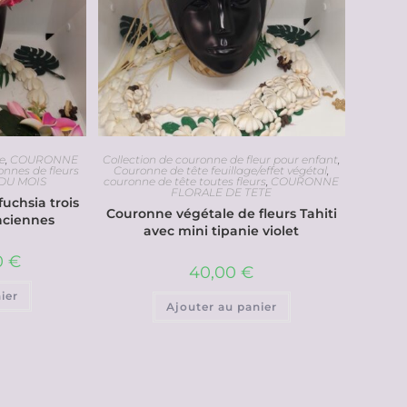
e
,
COURONNE
Collection de couronne de fleur pour enfant
,
onnes de fleurs
Couronne de tête feuillage/effet végétal
,
 DU MOIS
couronne de tête toutes fleurs
,
COURONNE
FLORALE DE TETE
fuchsia trois
Couronne végétale de fleurs Tahiti
anciennes
avec mini tipanie violet
0
€
40,00
€
ier
Ajouter au panier