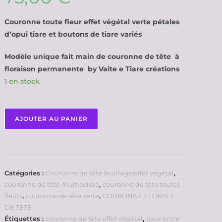
Couronne toute fleur effet végétal verte pétales
d’opui tiare et boutons de tiare variés
Modèle unique fait main de couronne de tête à
floraison permanente by Vaite e Tiare créations
1 en stock
AJOUTER AU PANIER
Catégories :
Couronne de tête feuillage/effet végétal
,
couronne de tête multicolore
,
couronne de tête toutes
fleurs
,
couronne de tête verte
,
COURONNE FLORALE
DE TETE
Étiquettes :
couronne de tête effet végétal
,
tiare entre