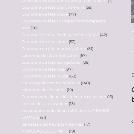
Collection de couronne de fleur pour enfant
7
Couronne de tête blanche/ivoire
58
Couronne de tête bleue
77
Couronne de tête champagne/champagne
rosé
68
P
Couronne de tête feuillage/effet végétal
42
N
Couronne de tête jaune
52
Couronne de tête mauve/violette
81
couronne de tête multicolore
67
Couronne de tête orange/corail
38
Couronne de tête rose
97
Couronne de tête rouge
68
couronne de tête toutes fleurs
140
couronne de tête verte
19
Couronnes de fleurs déclinées en collection
15
Le coin des associations
13
Les couronnes de fleurs tahitiennes PROMOS
L
DU MOIS
51
c
les Fêtes avec fleurs tahitiennes
17
NOUVEAUTES DU MOIS
19