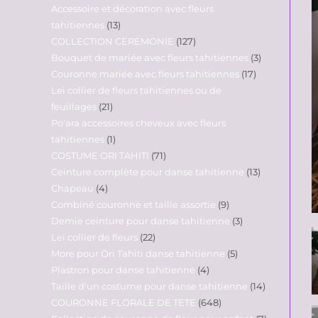
Accessoire et décoration avec fleurs
tahitiennes
13
COLLECTION CEREMONIE
127
Bouquet de mariée avec fleurs tahitiennes
3
Couronne mariée avec fleurs tahitiennes
17
Lei collier de fleurs tahitiennes ou de
feuillages
21
Po'ara accessoires cheveux avec fleurs
tahitiennes
1
COSTUME ORI TAHITI
71
Ceinture complète pour danse tahitienne
13
Chapeau
4
Combiné couronne et taille assortie
9
Demie ceinture pour danse tahitienne
3
Lei collier de fleurs
22
More pour Ori Tahiti danse tahitienne
5
Plastron pour danse tahitienne
4
Taille d'un costume pour danse tahitienne
14
COURONNE FLORALE DE TETE
648