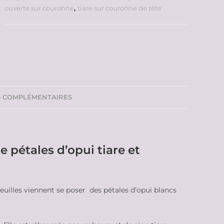
ouverte sur couronne
,
tiare sur couronne de tête
S COMPLÉMENTAIRES
e pétales d’opui tiare et
euilles viennent se poser des pétales d’opui blancs