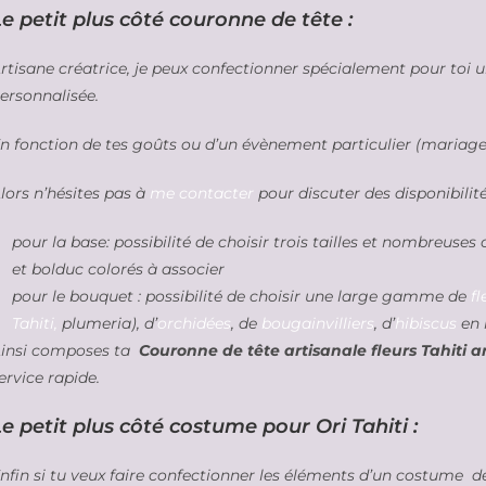
Le petit plus côté couronne de tête :
rtisane créatrice, je peux confectionner spécialement pour toi 
ersonnalisée.
n fonction de tes goûts ou d’un évènement particulier (mariage,
lors n’hésites pas à
me contacter
pour discuter des disponibilit
pour la base: possibilité de choisir trois tailles et nombreuses
et bolduc colorés à associer
pour le bouquet : possibilité de choisir une large gamme de
fl
Tahiti,
plumeria), d’
orchidées
, de
bougainvilliers
, d’
hibiscus
en 
insi composes ta
Couronne de tête artisanale fleurs Tahiti art
ervice rapide.
e petit plus côté costume pour Ori Tahiti :
nfin si tu veux faire confectionner les éléments d’un costume d