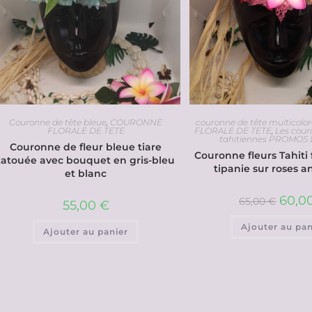
Couronne de tête bleue
,
COURONNE
couronne de tête multicolor
FLORALE DE TETE
FLORALE DE TETE
,
Les cour
tahitiennes PROMOS
Couronne de fleur bleue tiare
Couronne fleurs Tahiti 
tatouée avec bouquet en gris-bleu
tipanie sur roses 
et blanc
60,0
65,00
€
55,00
€
Ajouter au pan
Ajouter au panier