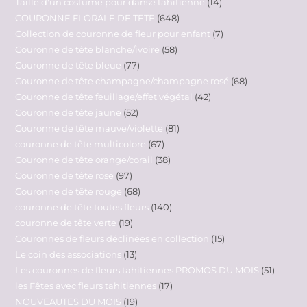
Taille d'un costume pour danse tahitienne
14
COURONNE FLORALE DE TETE
648
Collection de couronne de fleur pour enfant
7
Couronne de tête blanche/ivoire
58
Couronne de tête bleue
77
Couronne de tête champagne/champagne rosé
68
Couronne de tête feuillage/effet végétal
42
Couronne de tête jaune
52
Couronne de tête mauve/violette
81
couronne de tête multicolore
67
Couronne de tête orange/corail
38
Couronne de tête rose
97
Couronne de tête rouge
68
couronne de tête toutes fleurs
140
couronne de tête verte
19
Couronnes de fleurs déclinées en collection
15
Le coin des associations
13
Les couronnes de fleurs tahitiennes PROMOS DU MOIS
51
les Fêtes avec fleurs tahitiennes
17
NOUVEAUTES DU MOIS
19