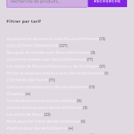
RECHERCHE
Filtrer par tarif
Accessoire et décoration avec fleurs tahitiennes
13
COLLECTION CEREMONIE
127
Bouquet de mariée avec fleurs tahitiennes
3
Couronne mariée avec fleurs tahitiennes
17
Lei collier de fleurs tahitiennes ou de feuillages
21
Po'ara accessoires cheveux avec fleurs tahitiennes
1
COSTUME ORI TAHITI
71
Ceinture complète pour danse tahitienne
13
Chapeau
4
Combiné couronne et taille assortie
9
Demie ceinture pour danse tahitienne
3
Lei collier de fleurs
22
More pour Ori Tahiti danse tahitienne
5
Plastron pour danse tahitienne
4