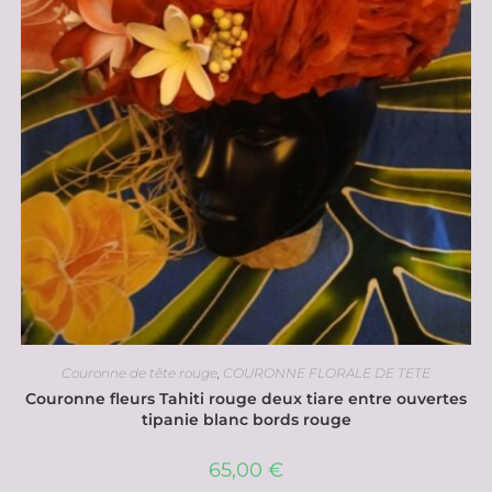
Couronne de tête rouge
,
COURONNE FLORALE DE TETE
Couronne fleurs Tahiti rouge deux tiare entre ouvertes
tipanie blanc bords rouge
65,00
€