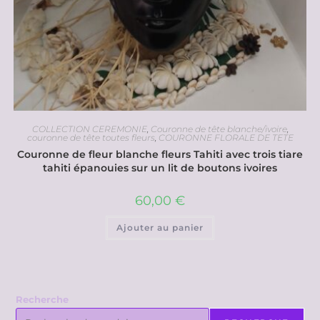
COLLECTION CEREMONIE
,
Couronne de tête blanche/ivoire
,
couronne de tête toutes fleurs
,
COURONNE FLORALE DE TETE
Couronne de fleur blanche fleurs Tahiti avec trois tiare
tahiti épanouies sur un lit de boutons ivoires
60,00
€
Ajouter au panier
Recherche