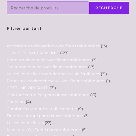
RECHERCHE
Filtrer par tarif
Accessoire et décoration avec fleurs tahitiennes
13
COLLECTION CEREMONIE
127
Bouquet de mariée avec fleurs tahitiennes
3
Couronne mariée avec fleurs tahitiennes
17
Lei collier de fleurs tahitiennes ou de feuillages
21
Po'ara accessoires cheveux avec fleurs tahitiennes
1
COSTUME ORI TAHITI
71
Ceinture complète pour danse tahitienne
13
Chapeau
4
Combiné couronne et taille assortie
9
Demie ceinture pour danse tahitienne
3
Lei collier de fleurs
22
More pour Ori Tahiti danse tahitienne
5