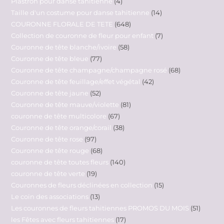
Plastron pour danse tahitienne
4
Taille d'un costume pour danse tahitienne
14
COURONNE FLORALE DE TETE
648
Collection de couronne de fleur pour enfant
7
Couronne de tête blanche/ivoire
58
Couronne de tête bleue
77
Couronne de tête champagne/champagne rosé
68
Couronne de tête feuillage/effet végétal
42
Couronne de tête jaune
52
Couronne de tête mauve/violette
81
couronne de tête multicolore
67
Couronne de tête orange/corail
38
Couronne de tête rose
97
Couronne de tête rouge
68
couronne de tête toutes fleurs
140
couronne de tête verte
19
Couronnes de fleurs déclinées en collection
15
Le coin des associations
13
Les couronnes de fleurs tahitiennes PROMOS DU MOIS
51
les Fêtes avec fleurs tahitiennes
17