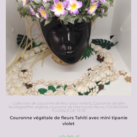
Collection de couronne de fleur pour enfant
,
Couronne de tête
feuillage/effet végétal
,
couronne de tête toutes fleurs
,
COURONNE
FLORALE DE TETE
Couronne végétale de fleurs Tahiti avec mini tipanie
violet