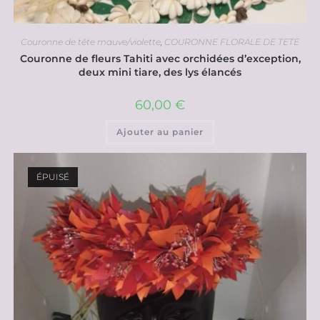
Couronne de tête mauve/violette
,
COURONNE FLORALE DE TETE
Couronne de fleurs Tahiti avec orchidées d’exception,
deux mini tiare, des lys élancés
60,00
€
Ajouter au panier
ÉPUISÉ