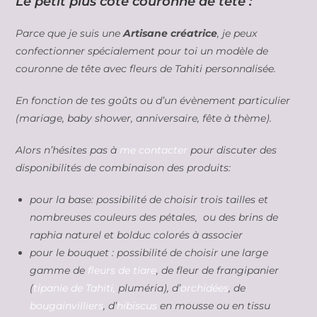
Le petit plus côté couronne de tête :
Parce que je suis une
Artisane créatrice
, je peux
confectionner spécialement pour toi un modèle de
couronne de tête avec fleurs de Tahiti personnalisée.
En fonction de tes goûts ou d’un évènement particulier
(mariage, baby shower, anniversaire, fête à thème).
Alors n’hésites pas à
me contacter
pour discuter des
disponibilités de combinaison des produits:
pour la base: possibilité de choisir trois tailles et
nombreuses couleurs des pétales, ou des brins de
raphia naturel et bolduc colorés à associer
pour le bouquet : possibilité de choisir une large
gamme de
fleurs de tiare
, de fleur de frangipanier
(
tipanie de Tahiti,
pluméria), d’
orchidées
, de
bougainvilliers
, d’
hibiscus
en mousse ou en tissu