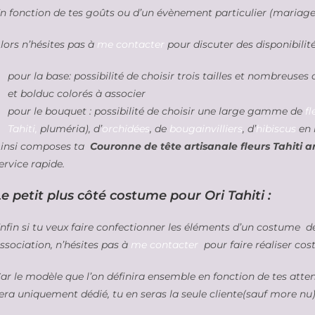
n fonction de tes goûts ou d’un évènement particulier (mariage,
lors n’hésites pas à
me contacter
pour discuter des disponibilit
pour la base: possibilité de choisir trois tailles et nombreuses
et bolduc colorés à associer
pour le bouquet : possibilité de choisir une large gamme de
fl
Tahiti,
pluméria), d’
orchidées
, de
bougainvilliers
, d’
hibiscus
en 
insi composes ta
Couronne de tête artisanale fleurs Tahiti art
ervice rapide.
e petit plus côté costume pour Ori Tahiti :
nfin si tu veux faire confectionner les éléments d’un costume d
ssociation, n’hésites pas à
me contacter
pour faire réaliser cos
ar le modèle que l’on définira ensemble en fonction de tes atte
era uniquement dédié, tu en seras la seule cliente(sauf more nu