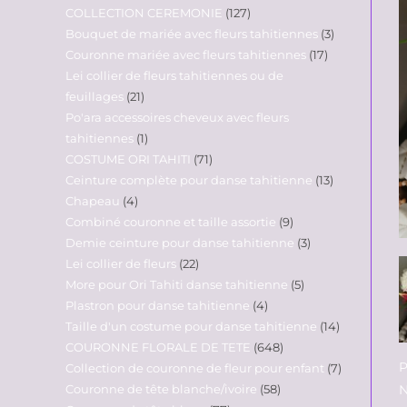
COLLECTION CEREMONIE
127
Bouquet de mariée avec fleurs tahitiennes
3
Couronne mariée avec fleurs tahitiennes
17
Lei collier de fleurs tahitiennes ou de
feuillages
21
Po'ara accessoires cheveux avec fleurs
tahitiennes
1
COSTUME ORI TAHITI
71
Ceinture complète pour danse tahitienne
13
Chapeau
4
Combiné couronne et taille assortie
9
Demie ceinture pour danse tahitienne
3
Lei collier de fleurs
22
More pour Ori Tahiti danse tahitienne
5
Plastron pour danse tahitienne
4
Taille d'un costume pour danse tahitienne
14
COURONNE FLORALE DE TETE
648
P
Collection de couronne de fleur pour enfant
7
Couronne de tête blanche/ivoire
58
N