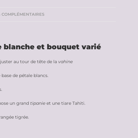
S COMPLÉMENTAIRES
le blanche et bouquet varié
juster au tour de tête de la
vahine
base de pétale blancs.
s.
epose un grand
tipanie
et une tiare Tahiti.
rangée tigrée.