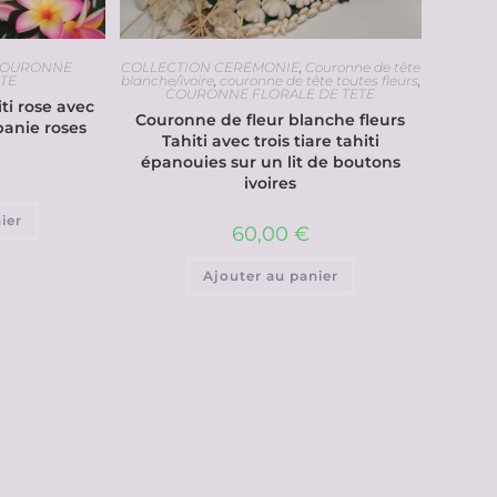
OURONNE
COLLECTION CEREMONIE
,
Couronne de tête
ETE
blanche/ivoire
,
couronne de tête toutes fleurs
,
COURONNE FLORALE DE TETE
ti rose avec
Couronne de fleur blanche fleurs
ipanie roses
Tahiti avec trois tiare tahiti
épanouies sur un lit de boutons
ivoires
ier
60,00
€
Ajouter au panier