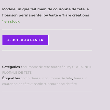
Modèle unique fait main de couronne de tête à
floraison permanente by Vaite e Tiare créations
1 en stock
AJOUTER AU PANIER
Catégories :
couronne de tête toutes fleurs
,
COURONNE
FLORALE DE TETE
Étiquettes :
orchidées sur couronne de tête
,
tiare sur
couronne de tête
,
tipanie sur couronne de tête