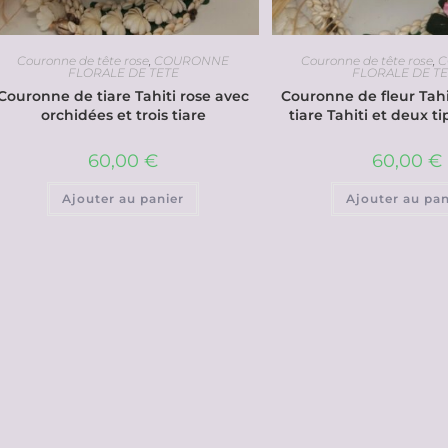
Couronne de tête rose
,
COURONNE
Couronne de tête rose
,
C
FLORALE DE TETE
FLORALE DE T
Couronne de tiare Tahiti rose avec
Couronne de fleur Tahi
orchidées et trois tiare
tiare Tahiti et deux t
60,00
€
60,00
€
Ajouter au panier
Ajouter au pan