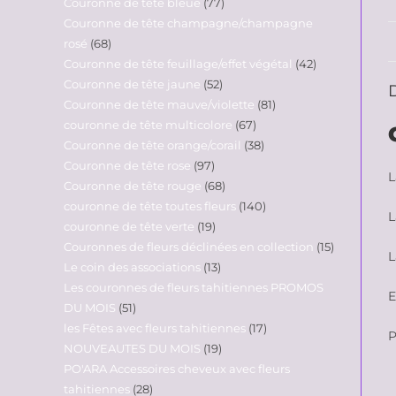
Couronne de tête bleue
77
Couronne de tête champagne/champagne
rosé
68
Couronne de tête feuillage/effet végétal
42
Couronne de tête jaune
52
Couronne de tête mauve/violette
81
couronne de tête multicolore
67
Couronne de tête orange/corail
38
Couronne de tête rose
97
L
Couronne de tête rouge
68
couronne de tête toutes fleurs
140
L
couronne de tête verte
19
Couronnes de fleurs déclinées en collection
15
L
Le coin des associations
13
Les couronnes de fleurs tahitiennes PROMOS
E
DU MOIS
51
les Fêtes avec fleurs tahitiennes
17
P
NOUVEAUTES DU MOIS
19
PO'ARA Accessoires cheveux avec fleurs
tahitiennes
28