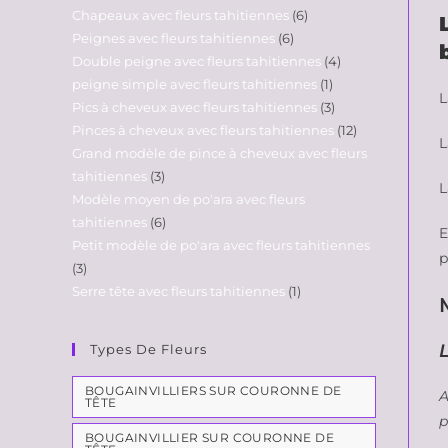
Chapeaux avec fleurs tahitiennes
6
Peignes avec fleurs tahitiennes
6
Double peigne avec fleurs tahitiennes
4
peigne simple avec fleurs tahitiennes
1
L
Pics à cheveux avec fleurs tahitiennes
3
Pinces à cheveux avec fleurs tahitiennes
12
L
Grand modèle de pince à cheveux avec fleurs
tahitiennes
3
L
Modèle moyen de po'ara avec fleurs
tahitiennes
6
E
Petit modèle de po'ara avec fleurs tahitiennes
p
3
Serre tête avec fleurs tahitiennes
1
Types De Fleurs
BOUGAINVILLIERS SUR COURONNE DE
A
TÊTE
p
BOUGAINVILLIER SUR COURONNE DE