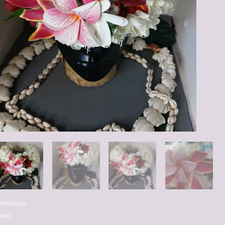
revious
ext