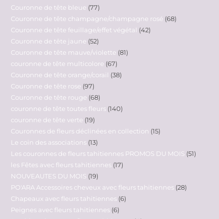
Couronne de tête bleue
77
Couronne de tête champagne/champagne rosé
68
Couronne de tête feuillage/effet végétal
42
Couronne de tête jaune
52
Couronne de tête mauve/violette
81
couronne de tête multicolore
67
Couronne de tête orange/corail
38
Couronne de tête rose
97
Couronne de tête rouge
68
couronne de tête toutes fleurs
140
couronne de tête verte
19
Couronnes de fleurs déclinées en collection
15
Le coin des associations
13
Les couronnes de fleurs tahitiennes PROMOS DU MOIS
51
les Fêtes avec fleurs tahitiennes
17
NOUVEAUTES DU MOIS
19
PO'ARA Accessoires cheveux avec fleurs tahitiennes
28
Chapeaux avec fleurs tahitiennes
6
Peignes avec fleurs tahitiennes
6