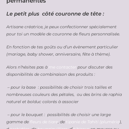
permanentes
Le petit plus côté couronne de tête :
Artisane créatrice, je peux confectionner spécialement
pour toi un modèle de couronne de fleurs personnalisée.
En fonction de tes goûts ou d’un évènement particulier
(mariage, baby shower, anniversaire, fête à thème).
Alors n’hésites pas à
me contacter
pour discuter des
disponibilités de combinaison des produits :
– pour la base : possibilités de choisir trois tailles et
nombreuses couleurs des pétales, ou des brins de raphia
naturel et bolduc colorés à associer
– pour le bouquet : possibilités de choisir une large
gamme de
fleurs de tiare
, de
tipanie de Tahiti (pluméria
),
d
‘orchidées
, de
bougainvilliers
, d’
hibiscus
en mousse ou