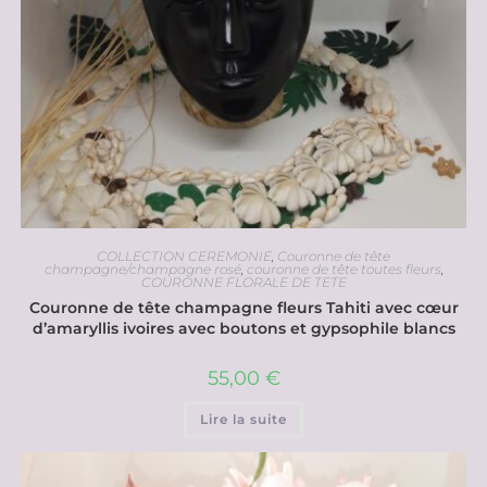
COLLECTION CEREMONIE
,
Couronne de tête
champagne/champagne rosé
,
couronne de tête toutes fleurs
,
COURONNE FLORALE DE TETE
Couronne de tête champagne fleurs Tahiti avec cœur
d’amaryllis ivoires avec boutons et gypsophile blancs
55,00
€
Lire la suite