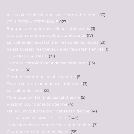
Accessoire et décoration avec fleurs tahitiennes
13
COLLECTION CEREMONIE
127
Bouquet de mariée avec fleurs tahitiennes
3
Couronne mariée avec fleurs tahitiennes
17
Lei collier de fleurs tahitiennes ou de feuillages
21
Po'ara accessoires cheveux avec fleurs tahitiennes
1
COSTUME ORI TAHITI
71
Ceinture complète pour danse tahitienne
13
Chapeau
4
Combiné couronne et taille assortie
9
Demie ceinture pour danse tahitienne
3
Lei collier de fleurs
22
More pour Ori Tahiti danse tahitienne
5
Plastron pour danse tahitienne
4
Taille d'un costume pour danse tahitienne
14
COURONNE FLORALE DE TETE
648
Collection de couronne de fleur pour enfant
7
Couronne de tête blanche/ivoire
58