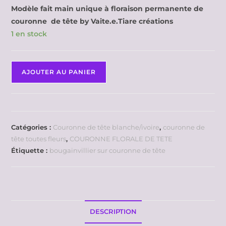
Modèle fait main unique à floraison permanente de
couronne de tête by Vaite.e.Tiare créations
1 en stock
AJOUTER AU PANIER
Catégories :
Couronne de tête blanche/ivoire
,
couronne de
tête toutes fleurs
,
COURONNE FLORALE DE TETE
Étiquette :
bougainvillier sur couronne de tête
DESCRIPTION