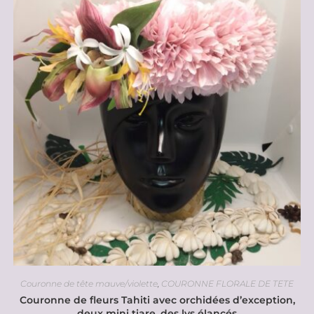
Couronne de tête mauve/violette
,
COURONNE FLORALE DE TETE
Couronne de fleurs Tahiti avec orchidées d’exception,
deux mini tiare, des lys élancés