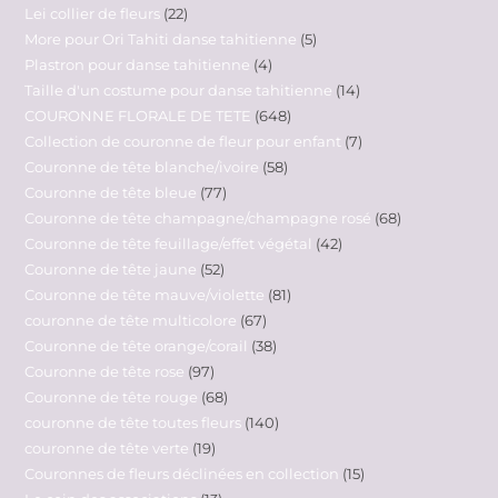
Lei collier de fleurs
22
More pour Ori Tahiti danse tahitienne
5
Plastron pour danse tahitienne
4
Taille d'un costume pour danse tahitienne
14
COURONNE FLORALE DE TETE
648
Collection de couronne de fleur pour enfant
7
Couronne de tête blanche/ivoire
58
Couronne de tête bleue
77
Couronne de tête champagne/champagne rosé
68
Couronne de tête feuillage/effet végétal
42
Couronne de tête jaune
52
Couronne de tête mauve/violette
81
couronne de tête multicolore
67
Couronne de tête orange/corail
38
Couronne de tête rose
97
Couronne de tête rouge
68
couronne de tête toutes fleurs
140
couronne de tête verte
19
Couronnes de fleurs déclinées en collection
15