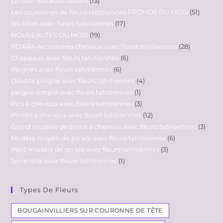
Le coin des associations
13
Les couronnes de fleurs tahitiennes PROMOS DU MOIS
51
les Fêtes avec fleurs tahitiennes
17
NOUVEAUTES DU MOIS
19
PO'ARA Accessoires cheveux avec fleurs tahitiennes
28
Chapeaux avec fleurs tahitiennes
6
Peignes avec fleurs tahitiennes
6
Double peigne avec fleurs tahitiennes
4
peigne simple avec fleurs tahitiennes
1
Pics à cheveux avec fleurs tahitiennes
3
Pinces à cheveux avec fleurs tahitiennes
12
Grand modèle de pince à cheveux avec fleurs tahitiennes
3
Modèle moyen de po'ara avec fleurs tahitiennes
6
Petit modèle de po'ara avec fleurs tahitiennes
3
Serre tête avec fleurs tahitiennes
1
Types De Fleurs
BOUGAINVILLIERS SUR COURONNE DE TÊTE