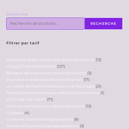
Recherche
RECHERCHE
Filtrer par tarif
Accessoire et décoration avec fleurs tahitiennes
13
COLLECTION CEREMONIE
127
Bouquet de mariée avec fleurs tahitiennes
3
Couronne mariée avec fleurs tahitiennes
17
Lei collier de fleurs tahitiennes ou de feuillages
21
Po'ara accessoires cheveux avec fleurs tahitiennes
1
COSTUME ORI TAHITI
71
Ceinture complète pour danse tahitienne
13
Chapeau
4
Combiné couronne et taille assortie
9
Demie ceinture pour danse tahitienne
3