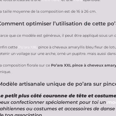
a taille moyenne de la composition est de 16 à 26 cm.
Comment optimiser l’utilisation de cette po
arce que ce modèle est généreux, il peut être appliqué sous un
nfin cette
Po’ara XXL
pince à cheveux amaryllis bleu fleur de lotu
etenir un voilage sur une arche, orné un pupitre. mais aussi dans 
a composition florale sur ce
Po’ara XXL pince à cheveux amaryll
nique.
Modèle artisanale unique de po’ara sur pin
Le petit plus côté couronne de tête
et costume
peux confectionner spécialement pour toi un
mod
tahitiennes ou costumes et accessoires de danse 
de ton association.