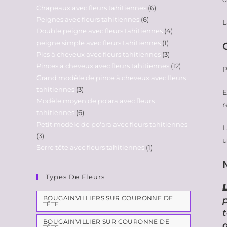
Chapeaux avec fleurs tahitiennes
6
Peignes avec fleurs tahitiennes
6
L
Double peigne avec fleurs tahitiennes
4
peigne simple avec fleurs tahitiennes
1
Pics à cheveux avec fleurs tahitiennes
3
Pinces à cheveux avec fleurs tahitiennes
12
P
Grand modèle de pince à cheveux avec fleurs
tahitiennes
3
E
Modèle moyen de po'ara avec fleurs
r
tahitiennes
6
Petit modèle de po'ara avec fleurs tahitiennes
L
3
u
Serre tête avec fleurs tahitiennes
1
Types De Fleurs
BOUGAINVILLIERS SUR COURONNE DE
TÊTE
BOUGAINVILLIER SUR COURONNE DE