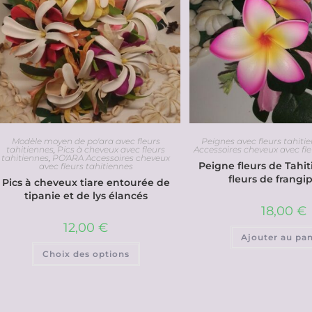
Modèle moyen de po'ara avec fleurs
Peignes avec fleurs tahiti
tahitiennes
,
Pics à cheveux avec fleurs
Accessoires cheveux avec fle
tahitiennes
,
PO'ARA Accessoires cheveux
Peigne fleurs de Tahi
avec fleurs tahitiennes
fleurs de frangi
Pics à cheveux tiare entourée de
tipanie et de lys élancés
18,00
€
12,00
€
Ajouter au pan
Choix des options