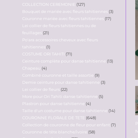
COLLECTION CEREMONIE
127
Bouquet de mariée avec fleurs tahitiennes
3
Couronne mariée avec fleurs tahitiennes
17
Lei collier de fleurs tahitiennes ou de
feuillages
21
Po'ara accessoires cheveux avec fleurs
tahitiennes
1
COSTUME ORI TAHITI
71
Ceinture complète pour danse tahitienne
13
Chapeau
4
Combiné couronne et taille assortie
9
Demie ceinture pour danse tahitienne
3
Lei collier de fleurs
22
More pour Ori Tahiti danse tahitienne
5
Plastron pour danse tahitienne
4
Taille d'un costume pour danse tahitienne
14
COURONNE FLORALE DE TETE
648
P
Collection de couronne de fleur pour enfant
7
N
Couronne de tête blanche/ivoire
58