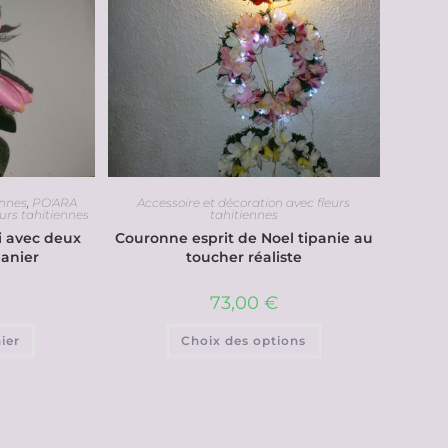
ennes
,
PO'ARA
Accessoire et décoration avec fleurs
urs tahitiennes
tahitiennes
ti avec deux
Couronne esprit de Noel tipanie au
panier
toucher réaliste
73,00
€
ier
Choix des options