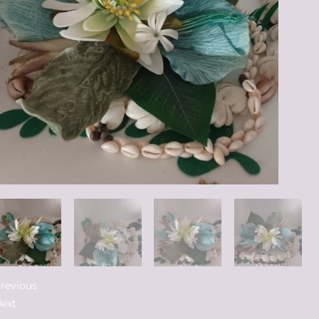
revious
ext