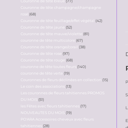
Couronne de tête bleue
77
Couronne de tête champagne/champagne
rosé
68
Couronne de tête feuillage/effet végétal
42
Couronne de tête jaune
52
Couronne de tête mauve/violette
81
couronne de tête multicolore
67
Couronne de tête orange/corail
38
Couronne de tête rose
97
Couronne de tête rouge
68
couronne de tête toutes fleurs
140
couronne de tête verte
19
Couronnes de fleurs déclinées en collection
15
P
Le coin des associations
13
Les couronnes de fleurs tahitiennes PROMOS
S
DU MOIS
51
les Fêtes avec fleurs tahitiennes
17
L
NOUVEAUTES DU MOIS
19
PO'ARA Accessoires cheveux avec fleurs
E
tahitiennes
28
d