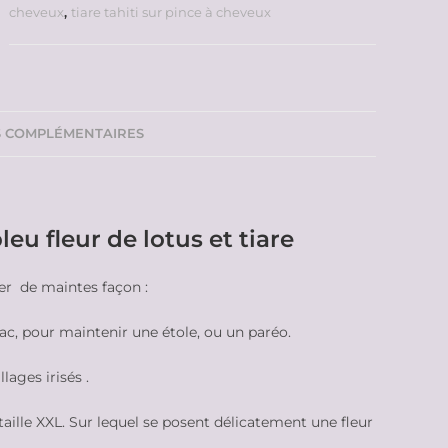
cheveux
,
tiare tahiti sur pince à cheveux
S COMPLÉMENTAIRES
eu fleur de lotus et tiare
ter de maintes façon :
ac, pour maintenir une étole, ou un paréo.
lages irisés .
aille XXL. Sur lequel se posent délicatement une fleur