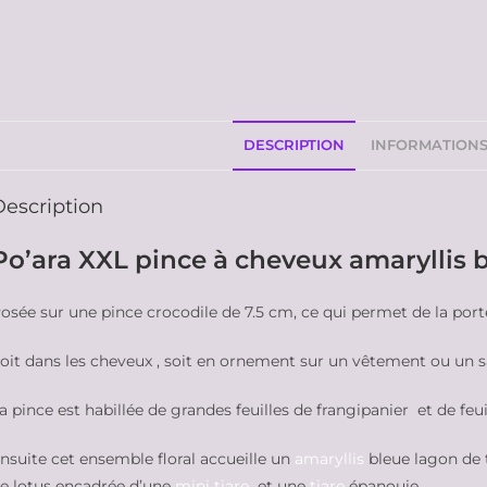
DESCRIPTION
INFORMATION
Description
Po’ara XXL pince à cheveux amaryllis bl
osée sur une pince crocodile de 7.5 cm, ce qui permet de la por
oit dans les cheveux , soit en ornement sur un vêtement ou un s
a pince est habillée de grandes feuilles de frangipanier et de feuil
nsuite cet ensemble floral accueille un
amaryllis
bleue lagon de t
e lotus encadrée d’une
mini tiare
et une
tiare
épanouie.