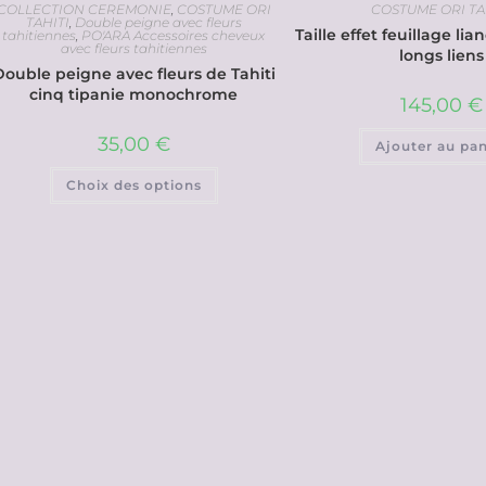
COLLECTION CEREMONIE
,
COSTUME ORI
COSTUME ORI TA
TAHITI
,
Double peigne avec fleurs
Taille effet feuillage lia
tahitiennes
,
PO'ARA Accessoires cheveux
avec fleurs tahitiennes
longs liens
Double peigne avec fleurs de Tahiti
cinq tipanie monochrome
145,00
€
35,00
€
Ajouter au pan
Choix des options