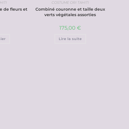
HITI
COSTUME ORI TAHITI
ne de fleurs et
Combiné couronne et taille deux
verts végétales assorties
175,00
€
ier
Lire la suite