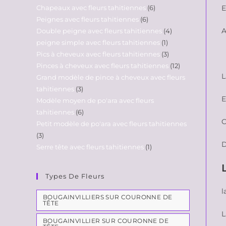
Chapeaux avec fleurs tahitiennes
6
E
Peignes avec fleurs tahitiennes
6
A
Double peigne avec fleurs tahitiennes
4
peigne simple avec fleurs tahitiennes
1
Pics à cheveux avec fleurs tahitiennes
3
Pinces à cheveux avec fleurs tahitiennes
12
L
Grand modèle de pince à cheveux avec fleurs
tahitiennes
3
E
Modèle moyen de po'ara avec fleurs
tahitiennes
6
C
Petit modèle de po'ara avec fleurs tahitiennes
3
D
Serre tête avec fleurs tahitiennes
1
Types De Fleurs
l
BOUGAINVILLIERS SUR COURONNE DE
TÊTE
L
BOUGAINVILLIER SUR COURONNE DE