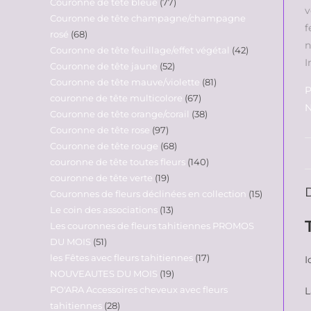
Couronne de tête bleue
77
Couronne de tête champagne/champagne
rosé
68
Couronne de tête feuillage/effet végétal
42
Couronne de tête jaune
52
Couronne de tête mauve/violette
81
P
couronne de tête multicolore
67
N
Couronne de tête orange/corail
38
Couronne de tête rose
97
Couronne de tête rouge
68
couronne de tête toutes fleurs
140
couronne de tête verte
19
Couronnes de fleurs déclinées en collection
15
Le coin des associations
13
Les couronnes de fleurs tahitiennes PROMOS
DU MOIS
51
les Fêtes avec fleurs tahitiennes
17
I
NOUVEAUTES DU MOIS
19
PO'ARA Accessoires cheveux avec fleurs
L
tahitiennes
28