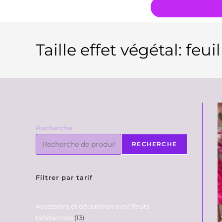
Taille effet végétal: feui
Recherche
RECHERCHE
Filtrer par tarif
Accessoire et décoration avec fleurs
tahitiennes
13