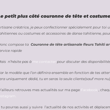
Le petit plus côté couronne de tête
et costume 
rtisane créatrice, je peux confectionner spécialement pour toi 
ahitiennes ou costumes et accessoires de danse tahitienne, pour
onc compose ta
Couronne de tête artisanale fleurs Tahiti art
ervice rapide
ais n’hésite pas à
me contacter
pour discuter des disponibilit
ar le modèle que l’on définira ensemble en fonction de tes atte
era uniquement dédié, tu en seras la seule cliente(sauf more nu)
’ailleurs retrouves mes actualités sur ma page
Facebook
, chaqu
nstagram.
 tu pourras aussi y suivre l’actualité de nos activités et déplace