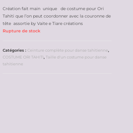
Création fait main unique de costume pour Ori
Tahiti que l’on peut coordonner avec la couronne de
tête assortie by Vaite e Tiare créations
Rupture de stock
Catégories :
Ceinture complète pour danse tahitienne
,
COSTUME ORI TAHITI
,
Taille d'un costume pour danse
tahitienne