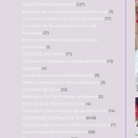
COLLECTION CEREMONIE
127
Bouquet de mariée avec fleurs tahitiennes
3
Couronne mariée avec fleurs tahitiennes
17
Lei collier de fleurs tahitiennes ou de
feuillages
21
Po'ara accessoires cheveux avec fleurs
tahitiennes
1
COSTUME ORI TAHITI
71
Ceinture complète pour danse tahitienne
13
Chapeau
4
Combiné couronne et taille assortie
9
Demie ceinture pour danse tahitienne
3
Lei collier de fleurs
22
More pour Ori Tahiti danse tahitienne
5
Plastron pour danse tahitienne
4
Taille d'un costume pour danse tahitienne
14
COURONNE FLORALE DE TETE
648
Collection de couronne de fleur pour enfant
7
Couronne de tête blanche/ivoire
58