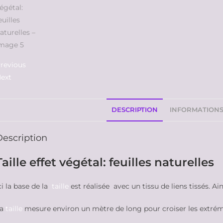
revious
ext
DESCRIPTION
INFORMATION
Description
Taille effet végétal: feuilles naturelles
ci la base de la
taille
est réalisée avec un tissu de liens tissés. Ai
a
taille
mesure environ un mètre de long pour croiser les extrém