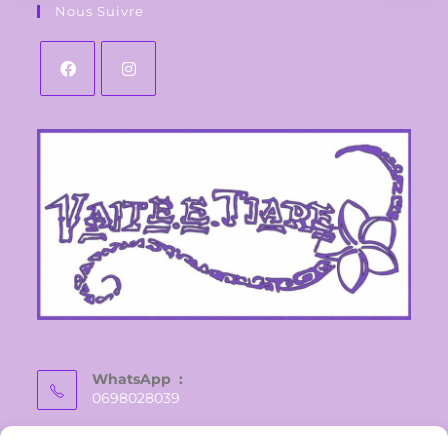
Nous Suivre
WhatsApp :
0698028039
E-mail :