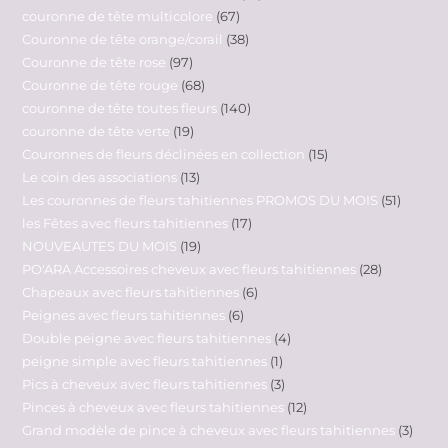
couronne de tête multicolore
67
Couronne de tête orange/corail
38
Couronne de tête rose
97
Couronne de tête rouge
68
couronne de tête toutes fleurs
140
couronne de tête verte
19
Couronnes de fleurs déclinées en collection
15
Le coin des associations
13
Les couronnes de fleurs tahitiennes PROMOS DU MOIS
51
les Fêtes avec fleurs tahitiennes
17
NOUVEAUTES DU MOIS
19
PO'ARA Accessoires cheveux avec fleurs tahitiennes
28
Chapeaux avec fleurs tahitiennes
6
Peignes avec fleurs tahitiennes
6
Double peigne avec fleurs tahitiennes
4
peigne simple avec fleurs tahitiennes
1
Pics à cheveux avec fleurs tahitiennes
3
Pinces à cheveux avec fleurs tahitiennes
12
Grand modèle de pince à cheveux avec fleurs tahitiennes
3