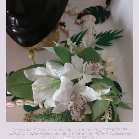
Accessoire et décoration avec fleurs tahitiennes
,
COLLECTION
CEREMONIE
,
les Fêtes avec fleurs tahitiennes
,
PO'ARA Accessoires
cheveux avec fleurs tahitiennes