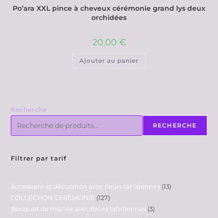
Po’ara XXL pince à cheveux cérémonie grand lys deux
orchidées
20,00
€
Ajouter au panier
Recherche
RECHERCHE
Filtrer par tarif
Accessoire et décoration avec fleurs tahitiennes
13
COLLECTION CEREMONIE
127
Bouquet de mariée avec fleurs tahitiennes
3