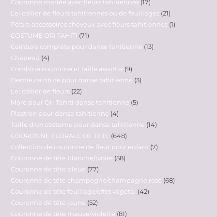
Couronne mariée avec fleurs tahitiennes
17
Lei collier de fleurs tahitiennes ou de feuillages
21
Po'ara accessoires cheveux avec fleurs tahitiennes
1
COSTUME ORI TAHITI
71
Ceinture complète pour danse tahitienne
13
Chapeau
4
Combiné couronne et taille assortie
9
Demie ceinture pour danse tahitienne
3
Lei collier de fleurs
22
More pour Ori Tahiti danse tahitienne
5
Plastron pour danse tahitienne
4
Taille d'un costume pour danse tahitienne
14
COURONNE FLORALE DE TETE
648
Collection de couronne de fleur pour enfant
7
Couronne de tête blanche/ivoire
58
Couronne de tête bleue
77
Couronne de tête champagne/champagne rosé
68
Couronne de tête feuillage/effet végétal
42
Couronne de tête jaune
52
Couronne de tête mauve/violette
81