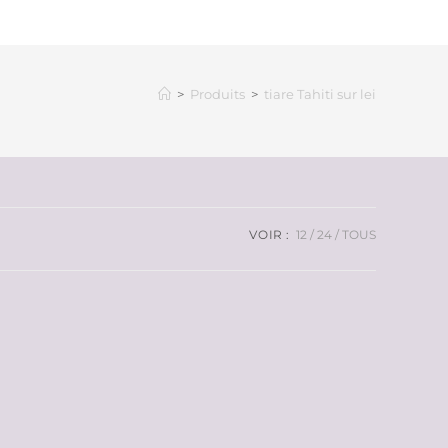
>
Produits
>
tiare Tahiti sur lei
VOIR :
12
24
TOUS