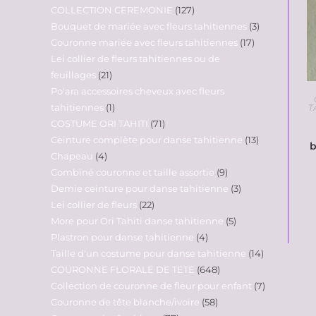
COLLECTION CEREMONIE
127
Bouquet de mariée avec fleurs tahitiennes
3
Couronne mariée avec fleurs tahitiennes
17
Lei collier de fleurs tahitiennes ou de
feuillages
21
Po'ara accessoires cheveux avec fleurs
tahitiennes
1
T
COSTUME ORI TAHITI
71
Ceinture complète pour danse tahitienne
13
b
Chapeau
4
Combiné couronne et taille assortie
9
Demie ceinture pour danse tahitienne
3
Lei collier de fleurs
22
More pour Ori Tahiti danse tahitienne
5
Plastron pour danse tahitienne
4
Taille d'un costume pour danse tahitienne
14
COURONNE FLORALE DE TETE
648
Collection de couronne de fleur pour enfant
7
Couronne de tête blanche/ivoire
58