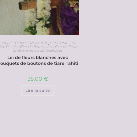
COLLECTION CEREMONIE
,
COSTUME ORI
AHITI
,
Lei collier de fleurs
,
Lei collier de fleurs
tahitiennes ou de feuillages
Lei de fleurs blanches avec
ouquets de boutons de tiare Tahiti
35,00
€
Lire la suite