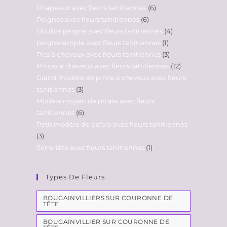
Chapeaux avec fleurs tahitiennes
6
Peignes avec fleurs tahitiennes
6
Double peigne avec fleurs tahitiennes
4
peigne simple avec fleurs tahitiennes
1
Pics à cheveux avec fleurs tahitiennes
3
Pinces à cheveux avec fleurs tahitiennes
12
Grand modèle de pince à cheveux avec fleurs
tahitiennes
3
Modèle moyen de po'ara avec fleurs
tahitiennes
6
Petit modèle de po'ara avec fleurs tahitiennes
3
Serre tête avec fleurs tahitiennes
1
Types De Fleurs
BOUGAINVILLIERS SUR COURONNE DE
TÊTE
BOUGAINVILLIER SUR COURONNE DE