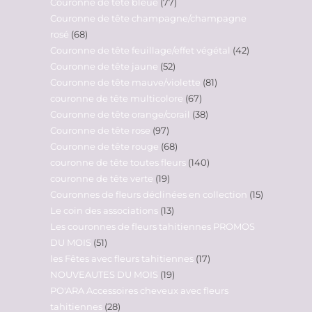
Couronne de tête bleue
77
Couronne de tête champagne/champagne
rosé
68
Couronne de tête feuillage/effet végétal
42
Couronne de tête jaune
52
Couronne de tête mauve/violette
81
couronne de tête multicolore
67
Couronne de tête orange/corail
38
Couronne de tête rose
97
Couronne de tête rouge
68
couronne de tête toutes fleurs
140
couronne de tête verte
19
Couronnes de fleurs déclinées en collection
15
Le coin des associations
13
Les couronnes de fleurs tahitiennes PROMOS
DU MOIS
51
les Fêtes avec fleurs tahitiennes
17
NOUVEAUTES DU MOIS
19
PO'ARA Accessoires cheveux avec fleurs
tahitiennes
28