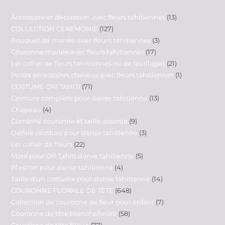
Accessoire et décoration avec fleurs tahitiennes
13
COLLECTION CEREMONIE
127
Bouquet de mariée avec fleurs tahitiennes
3
Couronne mariée avec fleurs tahitiennes
17
Lei collier de fleurs tahitiennes ou de feuillages
21
Po'ara accessoires cheveux avec fleurs tahitiennes
1
COSTUME ORI TAHITI
71
Ceinture complète pour danse tahitienne
13
Chapeau
4
Combiné couronne et taille assortie
9
Demie ceinture pour danse tahitienne
3
Lei collier de fleurs
22
More pour Ori Tahiti danse tahitienne
5
Plastron pour danse tahitienne
4
Taille d'un costume pour danse tahitienne
14
COURONNE FLORALE DE TETE
648
Collection de couronne de fleur pour enfant
7
Couronne de tête blanche/ivoire
58
Couronne de tête bleue
77