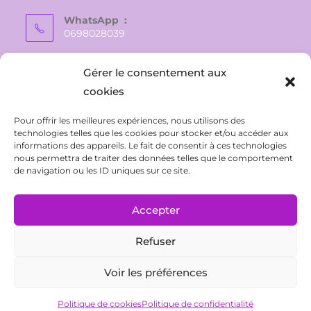
WhatsApp :
0698028039
E-mail :
Gérer le consentement aux
vaite.e.tiare@gmail.com
cookies
Pour offrir les meilleures expériences, nous utilisons des
technologies telles que les cookies pour stocker et/ou accéder aux
informations des appareils. Le fait de consentir à ces technologies
nous permettra de traiter des données telles que le comportement
de navigation ou les ID uniques sur ce site.
Accepter
Refuser
CONTACT
Politique de confidentialité
Conditions Générales de Ventes
Mentions légales
Voir les préférences
Politique de cookies (UE)
Politique de cookies
Politique de confidentialité
Tous droits réservés