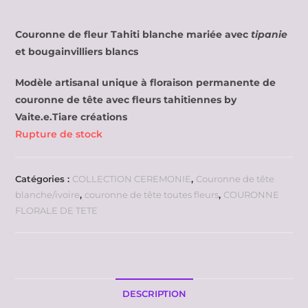
Couronne de fleur Tahiti blanche mariée avec
tipanie
et bougainvilliers blancs
Modèle artisanal unique à floraison permanente de
couronne de tête avec fleurs tahitiennes by
Vaite.e.Tiare créations
Rupture de stock
Catégories :
COLLECTION CEREMONIE
,
Couronne de tête
blanche/ivoire
,
couronne de tête toutes fleurs
,
COURONNE
FLORALE DE TETE
DESCRIPTION