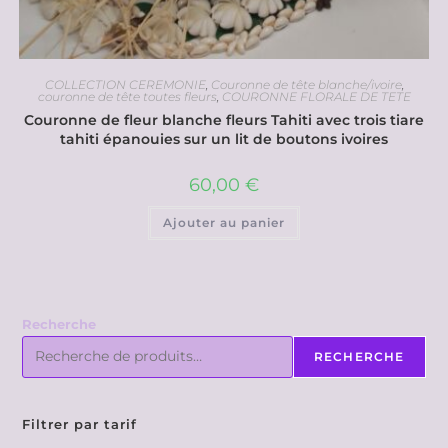
COLLECTION CEREMONIE
,
Couronne de tête blanche/ivoire
,
couronne de tête toutes fleurs
,
COURONNE FLORALE DE TETE
Couronne de fleur blanche fleurs Tahiti avec trois tiare
tahiti épanouies sur un lit de boutons ivoires
60,00
€
Ajouter au panier
Recherche
RECHERCHE
Filtrer par tarif