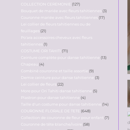
COLLECTION CEREMONIE
127
Bouquet de mariée avec fleurs tahitiennes
3
Couronne mariée avec fleurs tahitiennes
17
Lei collier de fleurs tahitiennes ou de
feuillages
21
Po'ara accessoires cheveux avec fleurs
tahitiennes
1
COSTUME ORI TAHITI
71
Ceinture complète pour danse tahitienne
13
Chapeau
4
Combiné couronne et taille assortie
9
Demie ceinture pour danse tahitienne
3
Lei collier de fleurs
22
More pour Ori Tahiti danse tahitienne
5
Plastron pour danse tahitienne
4
Taille d'un costume pour danse tahitienne
14
COURONNE FLORALE DE TETE
648
Collection de couronne de fleur pour enfant
7
Couronne de tête blanche/ivoire
58