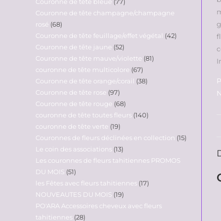
Couronne de tête bleue
77
Couronne de tête champagne/champagne
rosé
68
Couronne de tête feuillage/effet végétal
42
Couronne de tête jaune
52
Couronne de tête mauve/violette
81
couronne de tête multicolore
67
P
Couronne de tête orange/corail
38
Couronne de tête rose
97
N
Couronne de tête rouge
68
couronne de tête toutes fleurs
140
couronne de tête verte
19
Couronnes de fleurs déclinées en collection
15
Le coin des associations
13
Les couronnes de fleurs tahitiennes PROMOS
DU MOIS
51
les Fêtes avec fleurs tahitiennes
17
NOUVEAUTES DU MOIS
19
PO'ARA Accessoires cheveux avec fleurs
tahitiennes
28