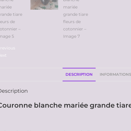
revious
ext
DESCRIPTION
INFORMATION
Description
Couronne blanche mariée grande tiare