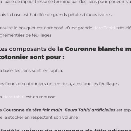
a base de raphia tressé se termine par des liens pour pouvoir s’a
uis la base est habillée de grands pétales blancs ivoires.
nsuite le bouquet est composé d’une grande
tiare Tahiti
très él
grémentées de feuillages
Les composants de
la Couronne blanche ma
cotonnier sont pour :
a base, les liens sont en raphia.
es fleurs de cotonniers ont en tissu, ainsi que les feuillages
La
tiare tahiti
est en mousse
La
Couronne
de tête fait main fleurs Tahiti artificielles
est exp
e la stocker en respectant son volume