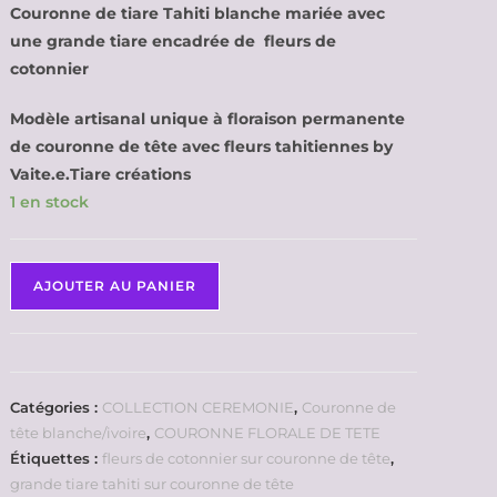
Couronne de tiare Tahiti blanche mariée avec
une grande tiare encadrée de fleurs de
cotonnier
Modèle artisanal unique à floraison permanente
de couronne de tête avec fleurs tahitiennes by
Vaite.e.Tiare créations
1 en stock
AJOUTER AU PANIER
Catégories :
COLLECTION CEREMONIE
,
Couronne de
tête blanche/ivoire
,
COURONNE FLORALE DE TETE
Étiquettes :
fleurs de cotonnier sur couronne de tête
,
grande tiare tahiti sur couronne de tête