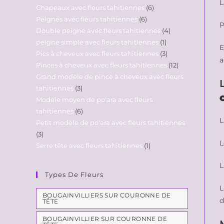
L
Chapeaux avec fleurs tahitiennes
6
Peignes avec fleurs tahitiennes
6
P
Double peigne avec fleurs tahitiennes
4
peigne simple avec fleurs tahitiennes
1
E
Pics à cheveux avec fleurs tahitiennes
3
a
Pinces à cheveux avec fleurs tahitiennes
12
Grand modèle de pince à cheveux avec fleurs
tahitiennes
3
Modèle moyen de po'ara avec fleurs
tahitiennes
6
L
Petit modèle de po'ara avec fleurs tahitiennes
3
L
Serre tête avec fleurs tahitiennes
1
Types De Fleurs
BOUGAINVILLIERS SUR COURONNE DE
d
TÊTE
BOUGAINVILLIER SUR COURONNE DE