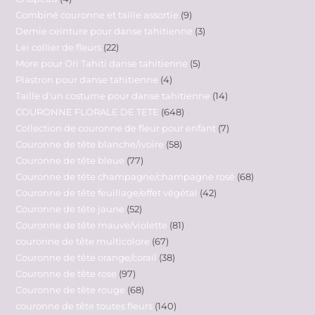
Combiné couronne et taille assortie
9
Demie ceinture pour danse tahitienne
3
Lei collier de fleurs
22
More pour Ori Tahiti danse tahitienne
5
Plastron pour danse tahitienne
4
Taille d'un costume pour danse tahitienne
14
COURONNE FLORALE DE TETE
648
Collection de couronne de fleur pour enfant
7
Couronne de tête blanche/ivoire
58
Couronne de tête bleue
77
Couronne de tête champagne/champagne rosé
68
Couronne de tête feuillage/effet végétal
42
Couronne de tête jaune
52
Couronne de tête mauve/violette
81
couronne de tête multicolore
67
Couronne de tête orange/corail
38
Couronne de tête rose
97
Couronne de tête rouge
68
couronne de tête toutes fleurs
140