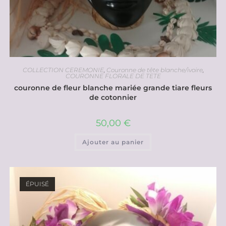
COLLECTION CEREMONIE
,
Couronne de tête blanche/ivoire
,
COURONNE FLORALE DE TETE
couronne de fleur blanche mariée grande tiare fleurs
de cotonnier
50,00
€
Ajouter au panier
ÉPUISÉ