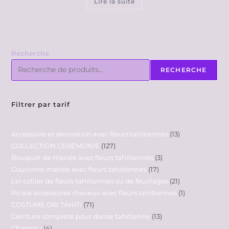
Lire la suite
Recherche
RECHERCHE
Filtrer par tarif
Accessoire et décoration avec fleurs tahitiennes
13
COLLECTION CEREMONIE
127
Bouquet de mariée avec fleurs tahitiennes
3
Couronne mariée avec fleurs tahitiennes
17
Lei collier de fleurs tahitiennes ou de feuillages
21
Po'ara accessoires cheveux avec fleurs tahitiennes
1
COSTUME ORI TAHITI
71
Ceinture complète pour danse tahitienne
13
Chapeau
4