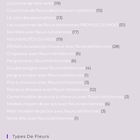
couronne de tête verte
19
Couronnes de fleurs déclinées en collection
15
Le coin des associations
13
Les couronnes de fleurs tahitiennes PROMOS DU MOIS
51
les Fêtes avec fleurs tahitiennes
17
NOUVEAUTES DU MOIS
19
PO'ARA Accessoires cheveux avec fleurs tahitiennes
28
Chapeaux avec fleurs tahitiennes
6
Peignes avec fleurs tahitiennes
6
Double peigne avec fleurs tahitiennes
4
peigne simple avec fleurs tahitiennes
1
Pics à cheveux avec fleurs tahitiennes
3
Pinces à cheveux avec fleurs tahitiennes
12
Grand modèle de pince à cheveux avec fleurs tahitiennes
3
Modèle moyen de po'ara avec fleurs tahitiennes
6
Petit modèle de po'ara avec fleurs tahitiennes
3
Serre tête avec fleurs tahitiennes
1
Types De Fleurs