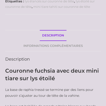
Étiquettes :
lys élancés sur couronne de tête
,
lys étoilé sur
couronne de tête
,
mini tiare tahiti sur couronne de tête
DESCRIPTION
INFORMATIONS COMPLÉMENTAIRES
Description
Couronne fuchsia avec deux mini
tiare sur lys étoilé
La base de raphia tressé se termine par des liens pour
pouvoir s’ajuster au tour de tête de la
vahine
.