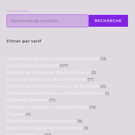
Recherche
RECHERCHE
Filtrer par tarif
Accessoire et décoration avec fleurs tahitiennes
13
COLLECTION CEREMONIE
127
Bouquet de mariée avec fleurs tahitiennes
3
Couronne mariée avec fleurs tahitiennes
17
Lei collier de fleurs tahitiennes ou de feuillages
21
Po'ara accessoires cheveux avec fleurs tahitiennes
1
COSTUME ORI TAHITI
71
Ceinture complète pour danse tahitienne
13
Chapeau
4
Combiné couronne et taille assortie
9
Demie ceinture pour danse tahitienne
3
Lei collier de fleurs
22