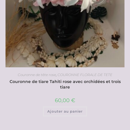
Couronne de tête rose
,
COURONNE FLORALE DE TETE
Couronne de tiare Tahiti rose avec orchidées et trois
tiare
60,00
€
Ajouter au panier