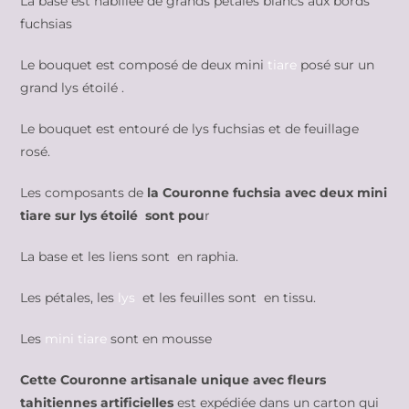
La base est habillée de grands pétales blancs aux bords
fuchsias
Le bouquet est composé de deux mini
tiare
posé sur un
grand lys étoilé .
Le bouquet est entouré de lys fuchsias et de feuillage
rosé.
Les composants de
la Couronne fuchsia avec deux mini
tiare sur lys étoilé sont
pou
r
La base et les liens sont en raphia.
Les pétales, les
lys
et les feuilles sont en tissu.
Les
mini tiare
sont en mousse
Cette Couronne artisanale unique avec fleurs
tahitiennes artificielles
est expédiée dans un carton qui