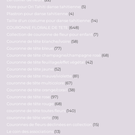
More pour Ori Tahiti danse tahitienne
5
Plastron pour danse tahitienne
4
Taille d'un costume pour danse tahitienne
14
COURONNE FLORALE DE TETE
648
Collection de couronne de fleur pour enfant
7
Couronne de tête blanche/ivoire
58
Couronne de tête bleue
77
Couronne de tête champagne/champagne rosé
68
Couronne de tête feuillage/effet végétal
42
Couronne de tête jaune
52
Couronne de tête mauve/violette
81
couronne de tête multicolore
67
Couronne de tête orange/corail
38
Couronne de tête rose
97
Couronne de tête rouge
68
couronne de tête toutes fleurs
140
couronne de tête verte
19
Couronnes de fleurs déclinées en collection
15
Le coin des associations
13