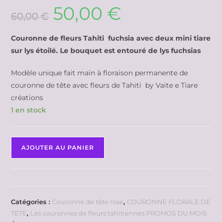
50,00
€
60,00
€
Couronne de fleurs Tahiti fuchsia avec deux mini tiare
sur lys étoilé. Le bouquet est entouré de lys fuchsias
Modèle unique fait main à floraison permanente de
couronne de tête avec fleurs de Tahiti by Vaite e Tiare
créations
1 en stock
AJOUTER AU PANIER
Catégories :
Couronne de tête rose
,
COURONNE FLORALE DE
TETE
,
Les couronnes de fleurs tahitiennes PROMOS DU MOIS