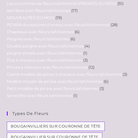
Les couronnes de fleurs tahitiennes PROMOS DU MOIS
51
les Fêtes avec fleurs tahitiennes
17
NOUVEAUTES DU MOIS
19
PO'ARA Accessoires cheveux avec fleurs tahitiennes
28
Chapeaux avec fleurs tahitiennes
6
Peignes avec fleurs tahitiennes
6
Double peigne avec fleurs tahitiennes
4
peigne simple avec fleurs tahitiennes
1
Pics à cheveux avec fleurs tahitiennes
3
Pinces à cheveux avec fleurs tahitiennes
12
Grand modèle de pince à cheveux avec fleurs tahitiennes
3
Modèle moyen de po'ara avec fleurs tahitiennes
6
Petit modèle de po'ara avec fleurs tahitiennes
3
Serre tête avec fleurs tahitiennes
1
Types De Fleurs
BOUGAINVILLIERS SUR COURONNE DE TÊTE
BOUGAINVILLIER SUR COURONNE DE TÊTE