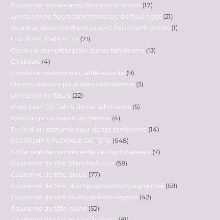
Couronne mariée avec fleurs tahitiennes
17
Lei collier de fleurs tahitiennes ou de feuillages
21
Po'ara accessoires cheveux avec fleurs tahitiennes
1
COSTUME ORI TAHITI
71
Ceinture complète pour danse tahitienne
13
Chapeau
4
Combiné couronne et taille assortie
9
Demie ceinture pour danse tahitienne
3
Lei collier de fleurs
22
More pour Ori Tahiti danse tahitienne
5
Plastron pour danse tahitienne
4
Taille d'un costume pour danse tahitienne
14
COURONNE FLORALE DE TETE
648
Collection de couronne de fleur pour enfant
7
Couronne de tête blanche/ivoire
58
Couronne de tête bleue
77
Couronne de tête champagne/champagne rosé
68
Couronne de tête feuillage/effet végétal
42
Couronne de tête jaune
52
Couronne de tête mauve/violette
81