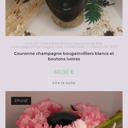
COLLECTION CEREMONIE
,
Couronne de tête
champagne/champagne rosé
,
COURONNE FLORALE DE TETE
Couronne champagne bougainvilliers blancs et
boutons ivoires
60,00
€
Lire la suite
ÉPUISÉ