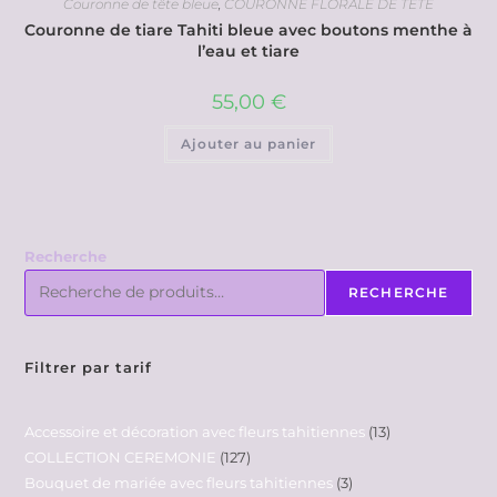
Couronne de tête bleue
,
COURONNE FLORALE DE TETE
Couronne de tiare Tahiti bleue avec boutons menthe à
l’eau et tiare
55,00
€
Ajouter au panier
Recherche
RECHERCHE
Filtrer par tarif
Accessoire et décoration avec fleurs tahitiennes
13
COLLECTION CEREMONIE
127
Bouquet de mariée avec fleurs tahitiennes
3