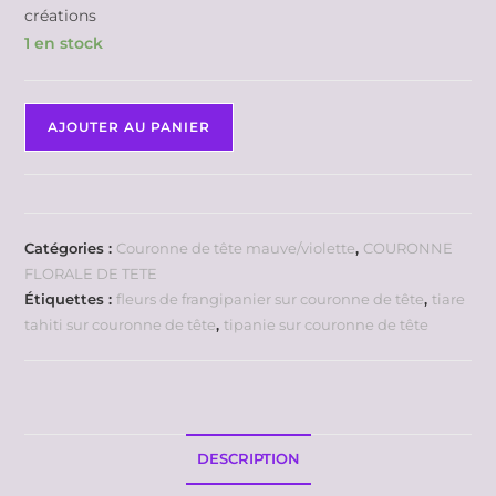
créations
1 en stock
AJOUTER AU PANIER
Catégories :
Couronne de tête mauve/violette
,
COURONNE
FLORALE DE TETE
Étiquettes :
fleurs de frangipanier sur couronne de tête
,
tiare
tahiti sur couronne de tête
,
tipanie sur couronne de tête
DESCRIPTION