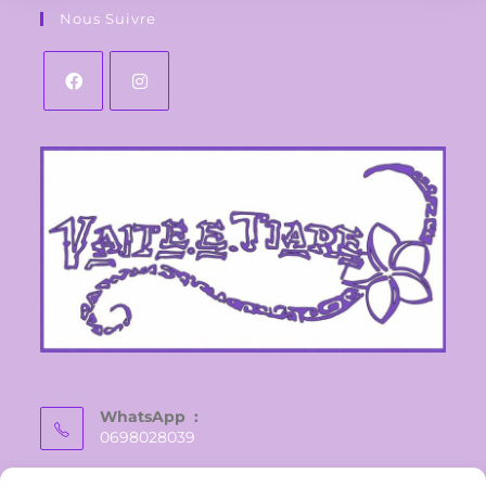
Nous Suivre
WhatsApp :
0698028039
E-mail :