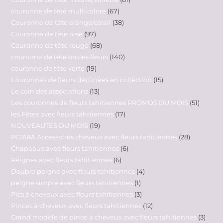
couronne de tête multicolore
67
Couronne de tête orange/corail
38
Couronne de tête rose
97
Couronne de tête rouge
68
couronne de tête toutes fleurs
140
couronne de tête verte
19
Couronnes de fleurs déclinées en collection
15
Le coin des associations
13
Les couronnes de fleurs tahitiennes PROMOS DU MOIS
51
les Fêtes avec fleurs tahitiennes
17
NOUVEAUTES DU MOIS
19
PO'ARA Accessoires cheveux avec fleurs tahitiennes
28
Chapeaux avec fleurs tahitiennes
6
Peignes avec fleurs tahitiennes
6
Double peigne avec fleurs tahitiennes
4
peigne simple avec fleurs tahitiennes
1
Pics à cheveux avec fleurs tahitiennes
3
Pinces à cheveux avec fleurs tahitiennes
12
Grand modèle de pince à cheveux avec fleurs tahitiennes
3