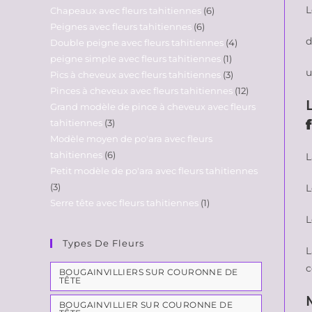
L
Chapeaux avec fleurs tahitiennes
6
Peignes avec fleurs tahitiennes
6
d
Double peigne avec fleurs tahitiennes
4
peigne simple avec fleurs tahitiennes
1
u
Pics à cheveux avec fleurs tahitiennes
3
Pinces à cheveux avec fleurs tahitiennes
12
Grand modèle de pince à cheveux avec fleurs
tahitiennes
3
Modèle moyen de po'ara avec fleurs
tahitiennes
6
L
Petit modèle de po'ara avec fleurs tahitiennes
3
L
Serre tête avec fleurs tahitiennes
1
L
Types De Fleurs
c
BOUGAINVILLIERS SUR COURONNE DE
TÊTE
BOUGAINVILLIER SUR COURONNE DE