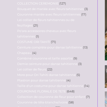
COLLECTION CEREMONIE
127
Bouquet de mariée avec fleurs tahitiennes
3
Couronne mariée avec fleurs tahitiennes
17
Lei collier de fleurs tahitiennes ou de
feuillages
21
Po'ara accessoires cheveux avec fleurs
tahitiennes
1
COSTUME ORI TAHITI
71
Ceinture complète pour danse tahitienne
13
Chapeau
4
Combiné couronne et taille assortie
9
Demie ceinture pour danse tahitienne
3
Lei collier de fleurs
22
More pour Ori Tahiti danse tahitienne
5
Plastron pour danse tahitienne
4
Taille d'un costume pour danse tahitienne
14
COURONNE FLORALE DE TETE
648
Collection de couronne de fleur pour enfant
7
Couronne de tête blanche/ivoire
58