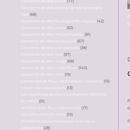
Couronne de tête bleue
77
Couronne de tête champagne/champagne
rosé
68
P
Couronne de tête feuillage/effet végétal
42
N
Couronne de tête jaune
52
Couronne de tête mauve/violette
81
couronne de tête multicolore
67
Couronne de tête orange/corail
38
Couronne de tête rose
97
Couronne de tête rouge
68
couronne de tête toutes fleurs
140
couronne de tête verte
19
Couronnes de fleurs déclinées en collection
15
Le coin des associations
13
Les couronnes de fleurs tahitiennes PROMOS
P
DU MOIS
51
d
les Fêtes avec fleurs tahitiennes
17
NOUVEAUTES DU MOIS
19
P
PO'ARA Accessoires cheveux avec fleurs
tahitiennes
28