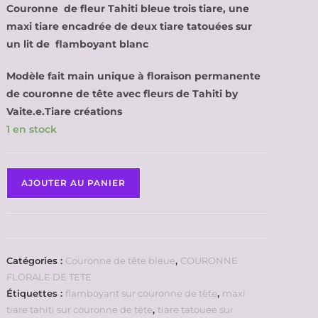
Couronne de fleur Tahiti bleue trois tiare, une
maxi tiare encadrée de deux tiare tatouées sur
un lit de flamboyant blanc
Modèle fait main unique à floraison permanente
de couronne de tête avec fleurs de Tahiti by
Vaite.e.Tiare créations
1 en stock
AJOUTER AU PANIER
Catégories :
Couronne de tête bleue
,
COURONNE
FLORALE DE TETE
Étiquettes :
flamboyant sur couronne de tête
,
maxi
tiare tahiti sur couronne de tête
,
tiare tatouée sur