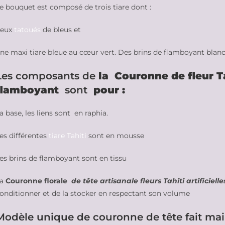
e bouquet est composé de trois tiare dont :
eux
tatoués
de bleus et
ne maxi tiare bleue au cœur vert. Des brins de flamboyant blancs 
Les composants de
la Couronne de fleur Ta
flamboyant
sont
pour :
a base, les liens sont en raphia.
es différentes
tiare Tahiti
sont en mousse
es brins de flamboyant sont en tissu
La
Couronne florale
de tête artisanale fleurs Tahiti artificiell
onditionner et de la stocker en respectant son volume
Modèle unique de couronne de tête fait main