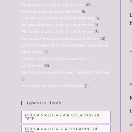
f
Chapeaux avec fleurs tahitiennes
6
Peignes avec fleurs tahitiennes
6
Double peigne avec fleurs tahitiennes
4
peigne simple avec fleurs tahitiennes
1
Pics à cheveux avec fleurs tahitiennes
3
L
Pinces à cheveux avec fleurs tahitiennes
12
Grand modèle de pince à cheveux avec fleurs
L
tahitiennes
3
Modèle moyen de po'ara avec fleurs
L
tahitiennes
6
Petit modèle de po'ara avec fleurs tahitiennes
3
e
Serre tête avec fleurs tahitiennes
1
Types De Fleurs
BOUGAINVILLIERS SUR COURONNE DE
TÊTE
A
BOUGAINVILLIER SUR COURONNE DE