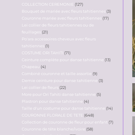
COLLECTION CEREMONIE
127
Bouquet de mariée avec fleurs tahitiennes
3
Couronne mariée avec fleurs tahitiennes
17
Lei collier de fleurs tahitiennes ou de
feuillages
21
Po'ara accessoires cheveux avec fleurs
tahitiennes
1
COSTUME ORI TAHITI
71
Ceinture complète pour danse tahitienne
13
Chapeau
4
Combiné couronne et taille assortie
9
Demie ceinture pour danse tahitienne
3
Lei collier de fleurs
22
More pour Ori Tahiti danse tahitienne
5
Plastron pour danse tahitienne
4
Taille d'un costume pour danse tahitienne
14
COURONNE FLORALE DE TETE
648
Collection de couronne de fleur pour enfant
7
Couronne de tête blanche/ivoire
58