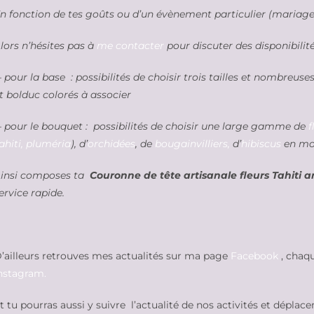
n fonction de tes goûts ou d’un évènement particulier (mariage,
lors n’hésites pas à
me contacter
pour discuter des disponibilit
 pour la base : possibilités de choisir trois tailles et nombreus
t bolduc colorés à associer
 pour le bouquet : possibilités de choisir une large gamme de
f
ahiti, pluméria
), d’
orchidées
, de
bougainvilliers,
d’
hibiscus
en mou
insi composes ta
Couronne de tête artisanale fleurs Tahiti art
ervice rapide.
’ailleurs retrouves mes actualités sur ma page
Facebook
, chaqu
nstagram.
t tu pourras aussi y suivre l’actualité de nos activités et déplac