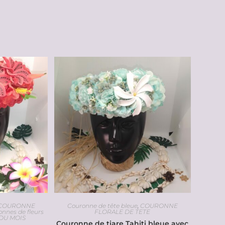
COURONNE
Couronne de tête bleue
,
COURONNE
onnes de fleurs
FLORALE DE TETE
 DU MOIS
Couronne de tiare Tahiti bleue avec