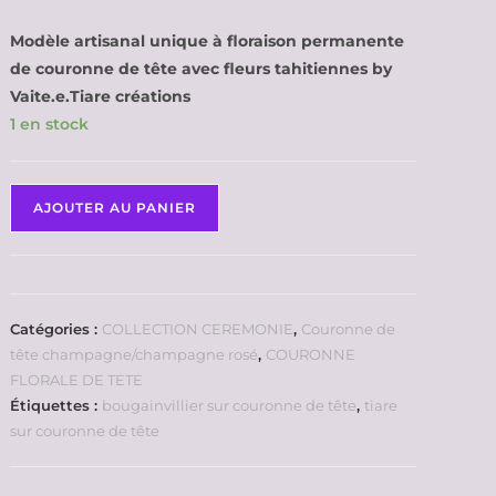
Modèle artisanal unique à floraison permanente
de couronne de tête avec fleurs tahitiennes by
Vaite.e.Tiare créations
1 en stock
AJOUTER AU PANIER
Catégories :
COLLECTION CEREMONIE
,
Couronne de
tête champagne/champagne rosé
,
COURONNE
FLORALE DE TETE
Étiquettes :
bougainvillier sur couronne de tête
,
tiare
sur couronne de tête