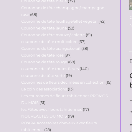
Couronne de tête bleue
77
Couronne de tête champagne/champagne
rosé
68
P
Couronne de tête feuillage/effet végétal
42
N
Couronne de tête jaune
52
Couronne de tête mauve/violette
81
couronne de tête multicolore
67
Couronne de tête orange/corail
38
Couronne de tête rose
97
Couronne de tête rouge
68
couronne de tête toutes fleurs
140
couronne de tête verte
19
Couronnes de fleurs déclinées en collection
15
Le coin des associations
13
Les couronnes de fleurs tahitiennes PROMOS
L
DU MOIS
51
les Fêtes avec fleurs tahitiennes
17
P
NOUVEAUTES DU MOIS
19
PO'ARA Accessoires cheveux avec fleurs
E
tahitiennes
28