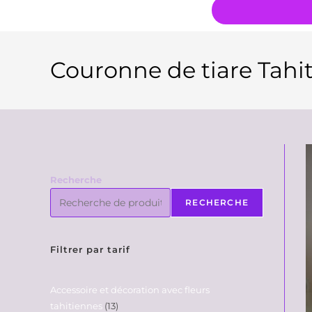
Couronne de tiare Tahit
Recherche
RECHERCHE
Filtrer par tarif
Accessoire et décoration avec fleurs
tahitiennes
13