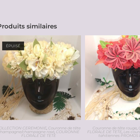
Produits similaires
ÉPUISÉ
OLLECTION CEREMONIE
,
Couronne de tête
Couronne de tête rouge
,
champagne/champagne rosé
,
COURONNE
FLORALE DE TETE
,
Les cour
FLORALE DE TETE
tahitiennes PROMOS