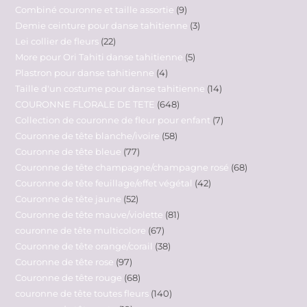
Combiné couronne et taille assortie
9
Demie ceinture pour danse tahitienne
3
Lei collier de fleurs
22
More pour Ori Tahiti danse tahitienne
5
Plastron pour danse tahitienne
4
Taille d'un costume pour danse tahitienne
14
COURONNE FLORALE DE TETE
648
Collection de couronne de fleur pour enfant
7
Couronne de tête blanche/ivoire
58
Couronne de tête bleue
77
Couronne de tête champagne/champagne rosé
68
Couronne de tête feuillage/effet végétal
42
Couronne de tête jaune
52
Couronne de tête mauve/violette
81
couronne de tête multicolore
67
Couronne de tête orange/corail
38
Couronne de tête rose
97
Couronne de tête rouge
68
couronne de tête toutes fleurs
140