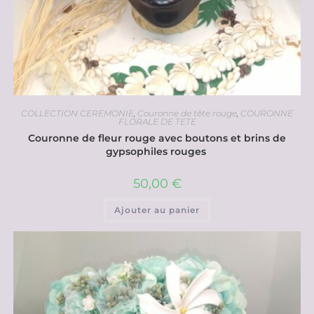
COLLECTION CEREMONIE
,
Couronne de tête rouge
,
COURONNE
FLORALE DE TETE
Couronne de fleur rouge avec boutons et brins de
gypsophiles rouges
50,00
€
Ajouter au panier