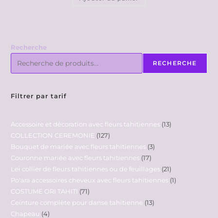
Recherche
RECHERCHE
Filtrer par tarif
Accessoire et décoration avec fleurs tahitiennes
13
COLLECTION CEREMONIE
127
Bouquet de mariée avec fleurs tahitiennes
3
Couronne mariée avec fleurs tahitiennes
17
Lei collier de fleurs tahitiennes ou de feuillages
21
Po'ara accessoires cheveux avec fleurs tahitiennes
1
COSTUME ORI TAHITI
71
Ceinture complète pour danse tahitienne
13
Chapeau
4