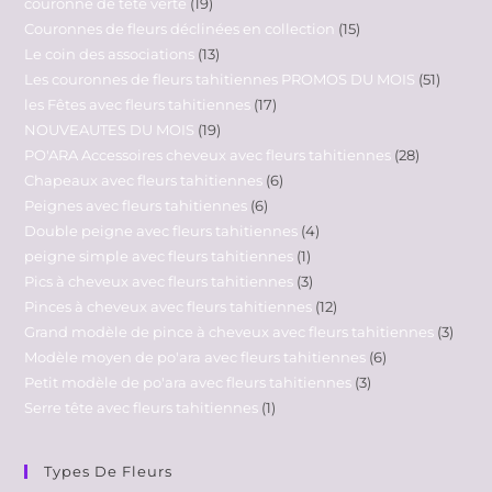
couronne de tête verte
19
Couronnes de fleurs déclinées en collection
15
Le coin des associations
13
Les couronnes de fleurs tahitiennes PROMOS DU MOIS
51
les Fêtes avec fleurs tahitiennes
17
NOUVEAUTES DU MOIS
19
PO'ARA Accessoires cheveux avec fleurs tahitiennes
28
Chapeaux avec fleurs tahitiennes
6
Peignes avec fleurs tahitiennes
6
Double peigne avec fleurs tahitiennes
4
peigne simple avec fleurs tahitiennes
1
Pics à cheveux avec fleurs tahitiennes
3
Pinces à cheveux avec fleurs tahitiennes
12
Grand modèle de pince à cheveux avec fleurs tahitiennes
3
Modèle moyen de po'ara avec fleurs tahitiennes
6
Petit modèle de po'ara avec fleurs tahitiennes
3
Serre tête avec fleurs tahitiennes
1
Types De Fleurs