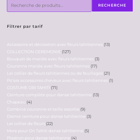
RECHERCHE
Filtrer par tarif
Accessoire et décoration avec fleurs tahitiennes
13
COLLECTION CEREMONIE
127
Bouquet de mariée avec fleurs tahitiennes
3
Couronne mariée avec fleurs tahitiennes
17
Lei collier de fleurs tahitiennes ou de feuillages
21
Po'ara accessoires cheveux avec fleurs tahitiennes
1
COSTUME ORI TAHITI
71
Ceinture complète pour danse tahitienne
13
Chapeau
4
Combiné couronne et taille assortie
9
Demie ceinture pour danse tahitienne
3
Lei collier de fleurs
22
More pour Ori Tahiti danse tahitienne
5
Plastron pour danse tahitienne
4