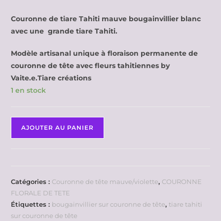
Couronne de tiare Tahiti mauve bougainvillier blanc
avec une grande tiare Tahiti.
Modèle artisanal unique à floraison permanente de
couronne de tête avec fleurs tahitiennes by
Vaite.e.Tiare créations
1 en stock
AJOUTER AU PANIER
Catégories :
Couronne de tête mauve/violette
,
COURONNE
FLORALE DE TETE
Étiquettes :
bougainvillier sur couronne de tête
,
tiare tahiti
sur couronne de tête