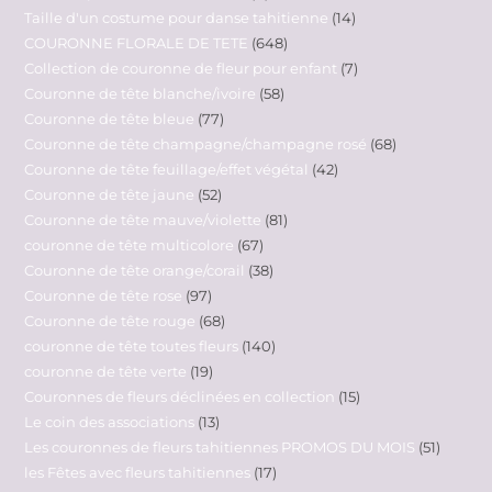
Taille d'un costume pour danse tahitienne
14
COURONNE FLORALE DE TETE
648
Collection de couronne de fleur pour enfant
7
Couronne de tête blanche/ivoire
58
Couronne de tête bleue
77
Couronne de tête champagne/champagne rosé
68
Couronne de tête feuillage/effet végétal
42
Couronne de tête jaune
52
Couronne de tête mauve/violette
81
couronne de tête multicolore
67
Couronne de tête orange/corail
38
Couronne de tête rose
97
Couronne de tête rouge
68
couronne de tête toutes fleurs
140
couronne de tête verte
19
Couronnes de fleurs déclinées en collection
15
Le coin des associations
13
Les couronnes de fleurs tahitiennes PROMOS DU MOIS
51
les Fêtes avec fleurs tahitiennes
17