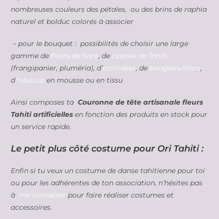
nombreuses couleurs des pétales, ou des brins de raphia
naturel et bolduc colorés à associer
– pour le bouquet : possibilités de choisir une large
gamme de
fleurs de tiare
, de
tipanie de Tahiti
(frangipanier, pluméria), d’
orchidées
, de
bougainvilliers
,
d
‘hibiscus
en mousse ou en tissu
Ainsi composes ta
Couronne de tête artisanale fleurs
Tahiti artificielles
en fonction des produits en stock pour
un service rapide.
Le petit plus côté costume pour Ori Tahiti :
Enfin si tu veux un costume de danse tahitienne pour toi
ou pour les adhérentes de ton association, n’hésites pas
à
me contacter
pour faire réaliser costumes et
accessoires.