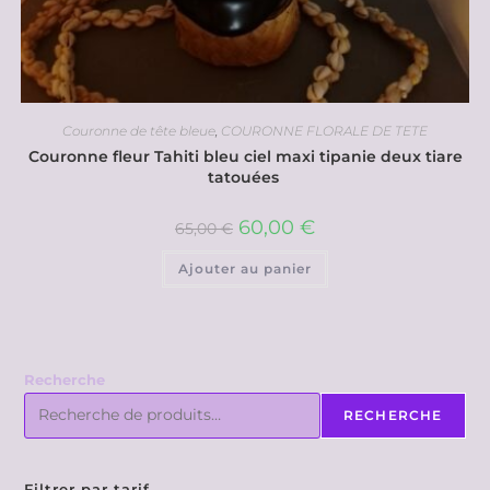
Couronne de tête bleue
,
COURONNE FLORALE DE TETE
Couronne fleur Tahiti bleu ciel maxi tipanie deux tiare
tatouées
60,00
€
65,00
€
Ajouter au panier
Recherche
RECHERCHE
Filtrer par tarif