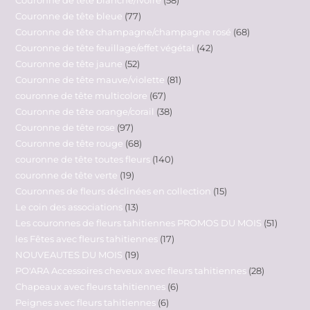
Couronne de tête bleue
77
Couronne de tête champagne/champagne rosé
68
Couronne de tête feuillage/effet végétal
42
Couronne de tête jaune
52
Couronne de tête mauve/violette
81
couronne de tête multicolore
67
Couronne de tête orange/corail
38
Couronne de tête rose
97
Couronne de tête rouge
68
couronne de tête toutes fleurs
140
couronne de tête verte
19
Couronnes de fleurs déclinées en collection
15
Le coin des associations
13
Les couronnes de fleurs tahitiennes PROMOS DU MOIS
51
les Fêtes avec fleurs tahitiennes
17
NOUVEAUTES DU MOIS
19
PO'ARA Accessoires cheveux avec fleurs tahitiennes
28
Chapeaux avec fleurs tahitiennes
6
Peignes avec fleurs tahitiennes
6