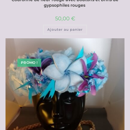
gypsophiles rouges
50,00
€
Ajouter au panier
PROMO !