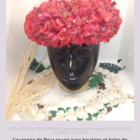
COLLECTION CEREMONIE
,
Couronne de tête rouge
,
COURONNE
FLORALE DE TETE
Couronne de fleur rouge avec boutons et brins de