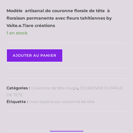
Modèle artisanal de couronne florale de tête à
floraison permanente avec fleurs tahitiennes by
Vaite.e.Tiare créations
1 en stock
AJOUTER AU PANIER
Catégories :
Couronne de tête rouge
,
COURONNE FLORALE
DE TETE
Étiquette :
maxi tipanie sur couronne de tête