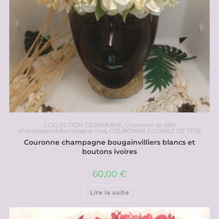
COLLECTION CEREMONIE
,
Couronne de tête
champagne/champagne rosé
,
COURONNE FLORALE DE TETE
Couronne champagne bougainvilliers blancs et
boutons ivoires
60,00
€
Lire la suite