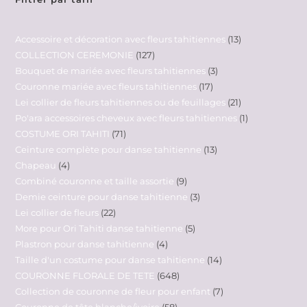
Accessoire et décoration avec fleurs tahitiennes
13
COLLECTION CEREMONIE
127
Bouquet de mariée avec fleurs tahitiennes
3
Couronne mariée avec fleurs tahitiennes
17
Lei collier de fleurs tahitiennes ou de feuillages
21
Po'ara accessoires cheveux avec fleurs tahitiennes
1
COSTUME ORI TAHITI
71
Ceinture complète pour danse tahitienne
13
Chapeau
4
Combiné couronne et taille assortie
9
Demie ceinture pour danse tahitienne
3
Lei collier de fleurs
22
More pour Ori Tahiti danse tahitienne
5
Plastron pour danse tahitienne
4
Taille d'un costume pour danse tahitienne
14
COURONNE FLORALE DE TETE
648
Collection de couronne de fleur pour enfant
7
Couronne de tête blanche/ivoire
58