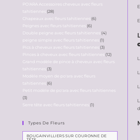
PO'ARA Accessoires cheveux avec fleurs
E
tahitiennes
28
Chapeaux avec fleurs tahitiennes
6
E
Peignes avec fleurs tahitiennes
6
Double peigne avec fleurs tahitiennes
4
peigne simple avec fleurs tahitiennes
1
Pics à cheveux avec fleurs tahitiennes
3
Pinces à cheveux avec fleurs tahitiennes
12
L
Grand modèle de pince à cheveux avec fleurs
tahitiennes
3
L
Modèle moyen de po'ara avec fleurs
tahitiennes
6
L
Petit modèle de po'ara avec fleurs tahitiennes
3
Serre tête avec fleurs tahitiennes
1
d
Types De Fleurs
BOUGAINVILLIERS SUR COURONNE DE
TÊTE