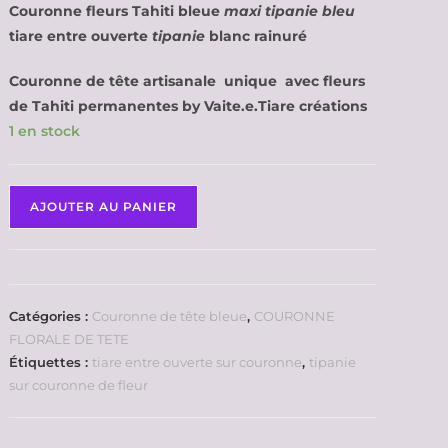
Couronne fleurs Tahiti bleue
maxi tipanie bleu
tiare entre ouverte
tipanie
blanc rainuré
Couronne de tête artisanale unique avec fleurs
de Tahiti permanentes by Vaite.e.Tiare créations
1 en stock
AJOUTER AU PANIER
Catégories :
Couronne de tête bleue
,
COURONNE
FLORALE DE TETE
Étiquettes :
tiare entre ouverte sur couronne
,
tipanie
sur couronne de fleur