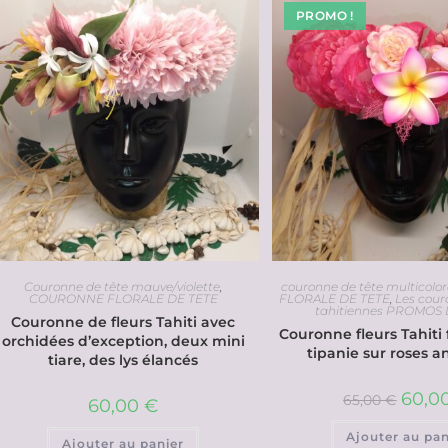
PROMO !
Couronne de tête mauve/violette
,
couronne de tête multicolor
COURONNE FLORALE DE TETE
FLORALE DE TETE
,
Les cour
tahitiennes PROMOS
Couronne de fleurs Tahiti avec
Couronne fleurs Tahiti 
orchidées d’exception, deux mini
tipanie sur roses 
tiare, des lys élancés
60,0
65,00
€
60,00
€
Ajouter au pan
Ajouter au panier