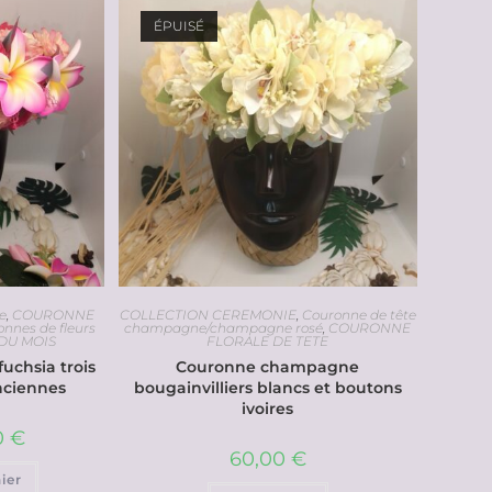
ÉPUISÉ
e
,
COURONNE
COLLECTION CEREMONIE
,
Couronne de tête
onnes de fleurs
champagne/champagne rosé
,
COURONNE
 DU MOIS
FLORALE DE TETE
fuchsia trois
Couronne champagne
anciennes
bougainvilliers blancs et boutons
ivoires
0
€
60,00
€
ier