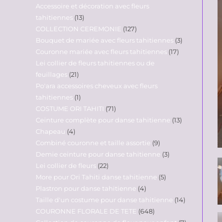
Accessoire et décoration avec fleurs
tahitiennes
13
COLLECTION CEREMONIE
127
Bouquet de mariée avec fleurs tahitiennes
3
Couronne mariée avec fleurs tahitiennes
17
Lei collier de fleurs tahitiennes ou de
feuillages
21
Po'ara accessoires cheveux avec fleurs
tahitiennes
1
COSTUME ORI TAHITI
71
Ceinture complète pour danse tahitienne
13
Chapeau
4
Combiné couronne et taille assortie
9
Demie ceinture pour danse tahitienne
3
Lei collier de fleurs
22
More pour Ori Tahiti danse tahitienne
5
Plastron pour danse tahitienne
4
Taille d'un costume pour danse tahitienne
14
COURONNE FLORALE DE TETE
648