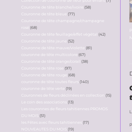
Collection de couronne de fleur pour enfant
7
Couronne de tête blanche/ivoire
58
Couronne de tête bleue
77
Couronne de tête champagne/champagne
rosé
68
P
Couronne de tête feuillage/effet végétal
42
N
Couronne de tête jaune
52
Couronne de tête mauve/violette
81
couronne de tête multicolore
67
Couronne de tête orange/corail
38
Couronne de tête rose
97
Couronne de tête rouge
68
couronne de tête toutes fleurs
140
couronne de tête verte
19
Couronnes de fleurs déclinées en collection
15
Le coin des associations
13
Les couronnes de fleurs tahitiennes PROMOS
L
DU MOIS
51
les Fêtes avec fleurs tahitiennes
17
P
NOUVEAUTES DU MOIS
19