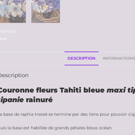
revious
ext
DESCRIPTION
INFORMATION
Description
Couronne fleurs Tahiti bleue
maxi ti
tipanie
rainuré
a base de raphia tressé se termine par des liens pour pouvoir s’a
uis la base est habillée de grands pétales bleus océan.