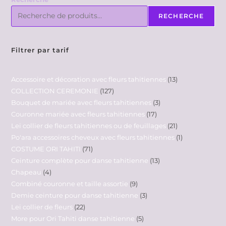
RECHERCHE
Filtrer par tarif
Accessoire et décoration avec fleurs tahitiennes
13
COLLECTION CEREMONIE
127
Bouquet de mariée avec fleurs tahitiennes
3
Couronne mariée avec fleurs tahitiennes
17
Lei collier de fleurs tahitiennes ou de feuillages
21
Po'ara accessoires cheveux avec fleurs tahitiennes
1
COSTUME ORI TAHITI
71
Ceinture complète pour danse tahitienne
13
Chapeau
4
Combiné couronne et taille assortie
9
Demie ceinture pour danse tahitienne
3
Lei collier de fleurs
22
More pour Ori Tahiti danse tahitienne
5