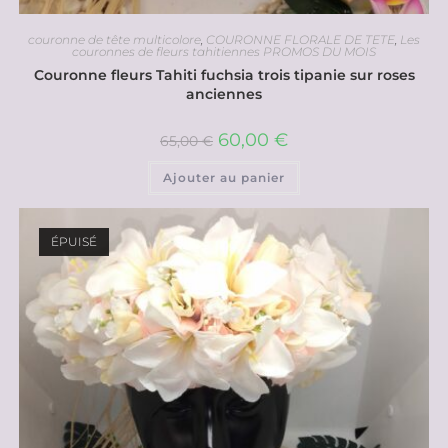
couronne de tête multicolore
,
COURONNE FLORALE DE TETE
,
Les
couronnes de fleurs tahitiennes PROMOS DU MOIS
Couronne fleurs Tahiti fuchsia trois tipanie sur roses
anciennes
60,00
€
65,00
€
Ajouter au panier
ÉPUISÉ