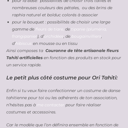
pour la base: possibilités de choisir trois tailles et
nombreuses couleurs des pétales, ou des brins de
raphia naturel et bolduc colorés à associer
pour le bouquet : possibilités de choisir une large
gamme de
fleurs de tiare,
de
tipanie (pluméria,
frangipanier
), d’
orchidées
, de
bougainvilliers
,
d’
hibiscus
en mousse ou en tissu
Ainsi composes ta
Couronne de tête artisanale fleurs
Tahiti artificielles
en fonction des produits en stock pour
un service rapide.
Le petit plus côté costume pour Ori Tahiti:
Enfin si tu veux faire confectionner un costume de danse
tahitienne pour toi ou les adhérents de ton association,
n’hésites pas à
me contacter
pour faire réaliser
costumes et accessoires.
Car le modèle que l’on définira ensemble en fonction de