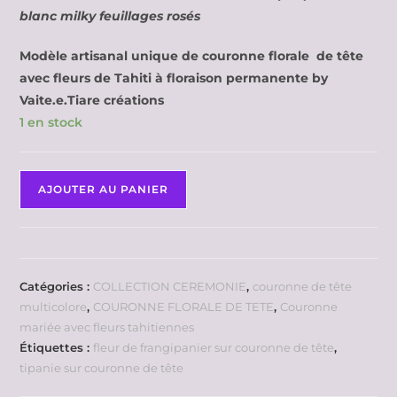
blanc milky feuillages rosés
Modèle artisanal unique de couronne florale de tête
avec fleurs de Tahiti à floraison permanente by
Vaite.e.Tiare créations
1 en stock
AJOUTER AU PANIER
Catégories :
COLLECTION CEREMONIE
,
couronne de tête
multicolore
,
COURONNE FLORALE DE TETE
,
Couronne
mariée avec fleurs tahitiennes
Étiquettes :
fleur de frangipanier sur couronne de tête
,
tipanie sur couronne de tête