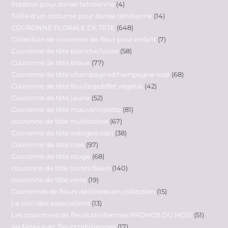
Plastron pour danse tahitienne
4
Taille d'un costume pour danse tahitienne
14
COURONNE FLORALE DE TETE
648
Collection de couronne de fleur pour enfant
7
Couronne de tête blanche/ivoire
58
Couronne de tête bleue
77
Couronne de tête champagne/champagne rosé
68
Couronne de tête feuillage/effet végétal
42
Couronne de tête jaune
52
Couronne de tête mauve/violette
81
couronne de tête multicolore
67
Couronne de tête orange/corail
38
Couronne de tête rose
97
Couronne de tête rouge
68
couronne de tête toutes fleurs
140
couronne de tête verte
19
Couronnes de fleurs déclinées en collection
15
Le coin des associations
13
Les couronnes de fleurs tahitiennes PROMOS DU MOIS
51
les Fêtes avec fleurs tahitiennes
17