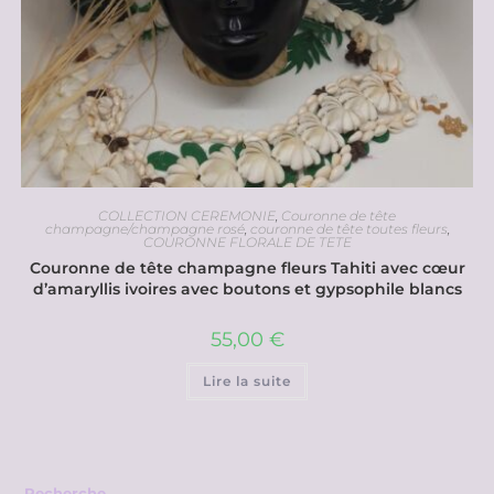
COLLECTION CEREMONIE
,
Couronne de tête
champagne/champagne rosé
,
couronne de tête toutes fleurs
,
COURONNE FLORALE DE TETE
Couronne de tête champagne fleurs Tahiti avec cœur
d’amaryllis ivoires avec boutons et gypsophile blancs
55,00
€
Lire la suite
Recherche