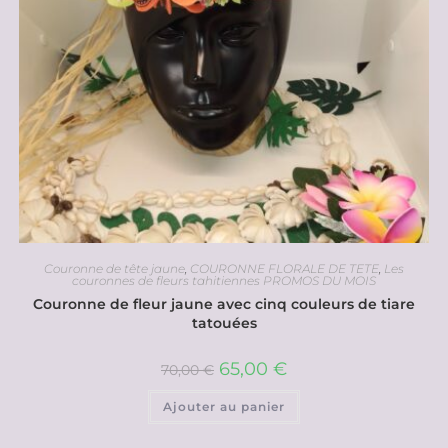
Couronne de tête jaune
,
COURONNE FLORALE DE TETE
,
Les
couronnes de fleurs tahitiennes PROMOS DU MOIS
Couronne de fleur jaune avec cinq couleurs de tiare
tatouées
65,00
€
70,00
€
Ajouter au panier