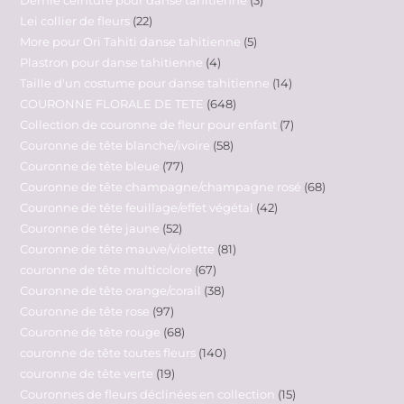
Lei collier de fleurs
22
More pour Ori Tahiti danse tahitienne
5
Plastron pour danse tahitienne
4
Taille d'un costume pour danse tahitienne
14
COURONNE FLORALE DE TETE
648
Collection de couronne de fleur pour enfant
7
Couronne de tête blanche/ivoire
58
Couronne de tête bleue
77
Couronne de tête champagne/champagne rosé
68
Couronne de tête feuillage/effet végétal
42
Couronne de tête jaune
52
Couronne de tête mauve/violette
81
couronne de tête multicolore
67
Couronne de tête orange/corail
38
Couronne de tête rose
97
Couronne de tête rouge
68
couronne de tête toutes fleurs
140
couronne de tête verte
19
Couronnes de fleurs déclinées en collection
15