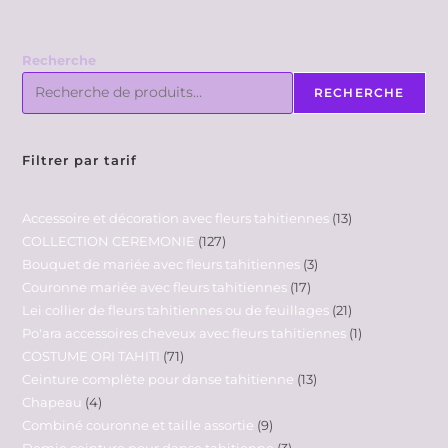
Recherche
RECHERCHE
Filtrer par tarif
Accessoire et décoration avec fleurs tahitiennes
13
COLLECTION CEREMONIE
127
Bouquet de mariée avec fleurs tahitiennes
3
Couronne mariée avec fleurs tahitiennes
17
Lei collier de fleurs tahitiennes ou de feuillages
21
Po'ara accessoires cheveux avec fleurs tahitiennes
1
COSTUME ORI TAHITI
71
Ceinture complète pour danse tahitienne
13
Chapeau
4
Combiné couronne et taille assortie
9
Demie ceinture pour danse tahitienne
3