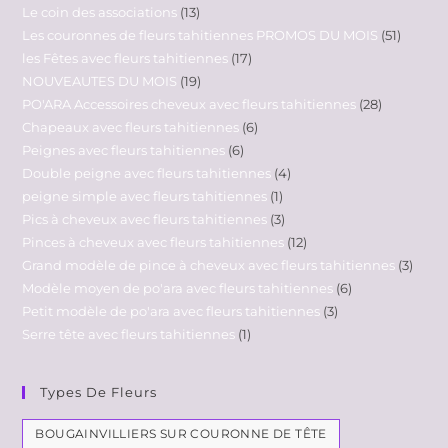
Le coin des associations
13
Les couronnes de fleurs tahitiennes PROMOS DU MOIS
51
les Fêtes avec fleurs tahitiennes
17
NOUVEAUTES DU MOIS
19
PO'ARA Accessoires cheveux avec fleurs tahitiennes
28
Chapeaux avec fleurs tahitiennes
6
Peignes avec fleurs tahitiennes
6
Double peigne avec fleurs tahitiennes
4
peigne simple avec fleurs tahitiennes
1
Pics à cheveux avec fleurs tahitiennes
3
Pinces à cheveux avec fleurs tahitiennes
12
Grand modèle de pince à cheveux avec fleurs tahitiennes
3
Modèle moyen de po'ara avec fleurs tahitiennes
6
Petit modèle de po'ara avec fleurs tahitiennes
3
Serre tête avec fleurs tahitiennes
1
Types De Fleurs
BOUGAINVILLIERS SUR COURONNE DE TÊTE