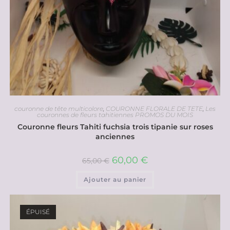
couronne de tête multicolore
,
COURONNE FLORALE DE TETE
,
Les
couronnes de fleurs tahitiennes PROMOS DU MOIS
Couronne fleurs Tahiti fuchsia trois tipanie sur roses
anciennes
60,00
€
65,00
€
Ajouter au panier
ÉPUISÉ