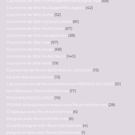
Couronne de tête champagne/champagne rosé
68
Couronne de tête feuillage/effet végétal
42
Couronne de tête jaune
52
Couronne de tête mauve/violette
81
couronne de tête multicolore
67
Couronne de tête orange/corail
38
Couronne de tête rose
97
Couronne de tête rouge
68
couronne de tête toutes fleurs
140
couronne de tête verte
19
Couronnes de fleurs déclinées en collection
15
Le coin des associations
13
Les couronnes de fleurs tahitiennes PROMOS DU MOIS
51
les Fêtes avec fleurs tahitiennes
17
NOUVEAUTES DU MOIS
19
PO'ARA Accessoires cheveux avec fleurs tahitiennes
28
Chapeaux avec fleurs tahitiennes
6
Peignes avec fleurs tahitiennes
6
Double peigne avec fleurs tahitiennes
4
peigne simple avec fleurs tahitiennes
1