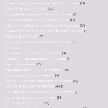
Accessoire et décoration avec fleurs tahitiennes
13
COLLECTION CEREMONIE
127
Bouquet de mariée avec fleurs tahitiennes
3
Couronne mariée avec fleurs tahitiennes
17
Lei collier de fleurs tahitiennes ou de feuillages
21
Po'ara accessoires cheveux avec fleurs tahitiennes
1
COSTUME ORI TAHITI
71
Ceinture complète pour danse tahitienne
13
Chapeau
4
Combiné couronne et taille assortie
9
Demie ceinture pour danse tahitienne
3
Lei collier de fleurs
22
More pour Ori Tahiti danse tahitienne
5
Plastron pour danse tahitienne
4
Taille d'un costume pour danse tahitienne
14
COURONNE FLORALE DE TETE
648
Collection de couronne de fleur pour enfant
7
Couronne de tête blanche/ivoire
58
Couronne de tête bleue
77