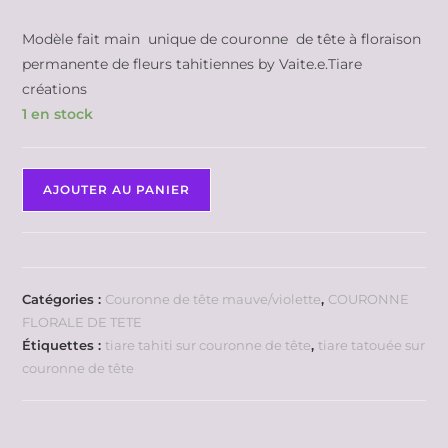
Modèle fait main unique de couronne de tête à floraison
permanente de fleurs tahitiennes by Vaite.e.Tiare
créations
1 en stock
AJOUTER AU PANIER
Catégories :
Couronne de tête mauve/violette
,
COURONNE
FLORALE DE TETE
Étiquettes :
tiare tahiti sur couronne de tête
,
tiare tatouée sur
couronne de tête