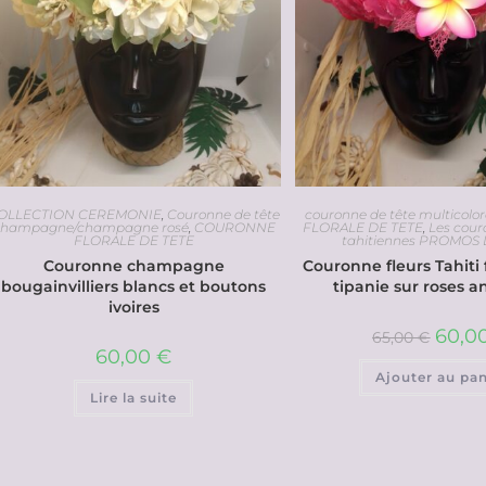
OLLECTION CEREMONIE
,
Couronne de tête
couronne de tête multicolor
champagne/champagne rosé
,
COURONNE
FLORALE DE TETE
,
Les cour
FLORALE DE TETE
tahitiennes PROMOS
Couronne champagne
Couronne fleurs Tahiti 
bougainvilliers blancs et boutons
tipanie sur roses 
ivoires
60,0
65,00
€
60,00
€
Ajouter au pan
Lire la suite