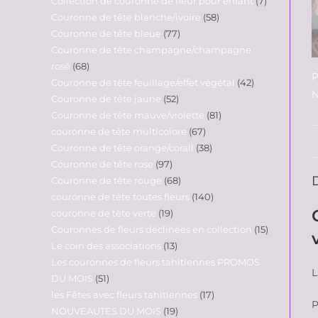
Collection de couronne de fleur pour enfant
7
Couronne de tête blanche/ivoire
58
Couronne de tête bleue
77
Couronne de tête champagne/champagne
rosé
68
P
Couronne de tête feuillage/effet végétal
42
N
Couronne de tête jaune
52
Couronne de tête mauve/violette
81
couronne de tête multicolore
67
Couronne de tête orange/corail
38
Couronne de tête rose
97
Couronne de tête rouge
68
couronne de tête toutes fleurs
140
couronne de tête verte
19
Couronnes de fleurs déclinées en collection
15
Le coin des associations
13
Les couronnes de fleurs tahitiennes PROMOS
L
DU MOIS
51
les Fêtes avec fleurs tahitiennes
17
P
NOUVEAUTES DU MOIS
19