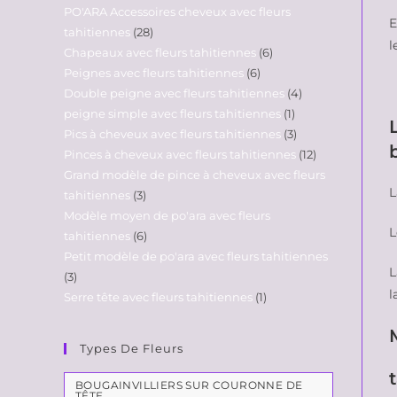
PO'ARA Accessoires cheveux avec fleurs
E
tahitiennes
28
l
Chapeaux avec fleurs tahitiennes
6
Peignes avec fleurs tahitiennes
6
Double peigne avec fleurs tahitiennes
4
peigne simple avec fleurs tahitiennes
1
Pics à cheveux avec fleurs tahitiennes
3
Pinces à cheveux avec fleurs tahitiennes
12
Grand modèle de pince à cheveux avec fleurs
L
tahitiennes
3
Modèle moyen de po'ara avec fleurs
L
tahitiennes
6
Petit modèle de po'ara avec fleurs tahitiennes
L
3
l
Serre tête avec fleurs tahitiennes
1
Types De Fleurs
BOUGAINVILLIERS SUR COURONNE DE
TÊTE