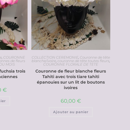
e
,
COURONNE
COLLECTION CEREMONIE
,
Couronne de tête
onnes de fleurs
blanche/ivoire
,
couronne de tête toutes fleurs
,
 DU MOIS
COURONNE FLORALE DE TETE
fuchsia trois
Couronne de fleur blanche fleurs
anciennes
Tahiti avec trois tiare tahiti
épanouies sur un lit de boutons
ivoires
0
€
60,00
€
ier
Ajouter au panier