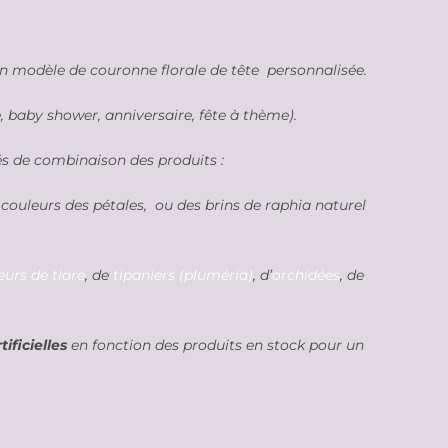
un modèle de couronne florale de tête personnalisée.
 baby shower, anniversaire, fête à thème).
és de combinaison des produits :
s couleurs des pétales, ou des brins de raphia naturel
leurs de tiare
, de
tipaniers (pluméria)
, d’
orchidées
, de
ificielles
en fonction des produits en stock pour un