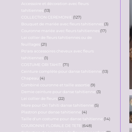
Accessoire et décoration avec fleurs
tahitiennes
13
COLLECTION CEREMONIE
127
Bouquet de mariée avec fleurs tahitiennes
3
Couronne mariée avec fleurs tahitiennes
17
Lei collier de fleurs tahitiennes ou de
feuillages
21
Po'ara accessoires cheveux avec fleurs
tahitiennes
1
COSTUME ORI TAHITI
71
Ceinture complète pour danse tahitienne
13
Chapeau
4
Combiné couronne et taille assortie
9
Demie ceinture pour danse tahitienne
3
Lei collier de fleurs
22
More pour Ori Tahiti danse tahitienne
5
Plastron pour danse tahitienne
4
Taille d'un costume pour danse tahitienne
14
COURONNE FLORALE DE TETE
648