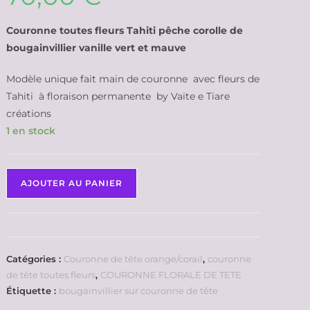
Couronne toutes fleurs Tahiti pêche corolle de
bougainvillier vanille vert et mauve
Modèle unique fait main de couronne avec fleurs de
Tahiti à floraison permanente by Vaite e Tiare
créations
1 en stock
AJOUTER AU PANIER
Catégories :
Couronne de tête orange/corail
,
couronne
de tête toutes fleurs
,
COURONNE FLORALE DE TETE
Étiquette :
bougainvillier sur couronne de tête