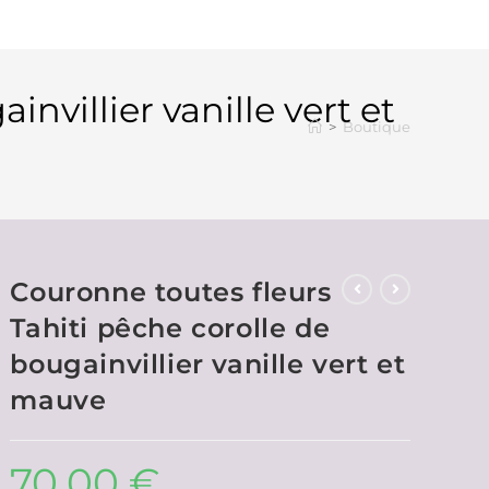
nvillier vanille vert et
>
Boutique
Couronne toutes fleurs
Tahiti pêche corolle de
bougainvillier vanille vert et
mauve
70,00
€