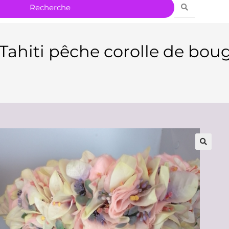
ahiti pêche corolle de bougai