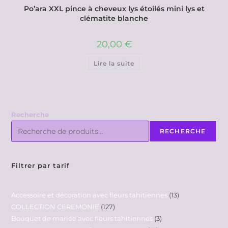
Po’ara XXL pince à cheveux lys étoilés mini lys et
clématite blanche
20,00
€
Lire la suite
Recherche
RECHERCHE
Filtrer par tarif
Accessoire et décoration avec fleurs tahitiennes
13
COLLECTION CEREMONIE
127
Bouquet de mariée avec fleurs tahitiennes
3