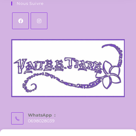
Nous Suivre
WhatsApp :
0698028039
E-mail :