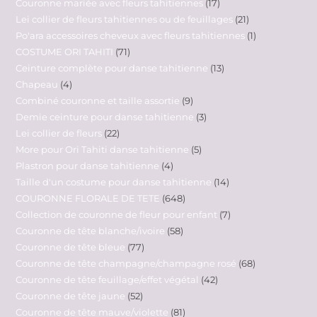
Couronne mariée avec fleurs tahitiennes
17
Lei collier de fleurs tahitiennes ou de feuillages
21
Po'ara accessoires cheveux avec fleurs tahitiennes
1
COSTUME ORI TAHITI
71
Ceinture complète pour danse tahitienne
13
Chapeau
4
Combiné couronne et taille assortie
9
Demie ceinture pour danse tahitienne
3
Lei collier de fleurs
22
More pour Ori Tahiti danse tahitienne
5
Plastron pour danse tahitienne
4
Taille d'un costume pour danse tahitienne
14
COURONNE FLORALE DE TETE
648
Collection de couronne de fleur pour enfant
7
Couronne de tête blanche/ivoire
58
Couronne de tête bleue
77
Couronne de tête champagne/champagne rosé
68
Couronne de tête feuillage/effet végétal
42
Couronne de tête jaune
52
Couronne de tête mauve/violette
81