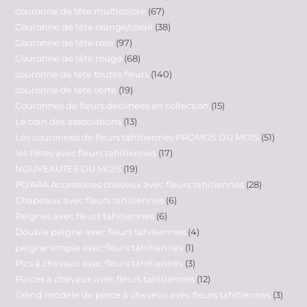
couronne de tête multicolore
67
Couronne de tête orange/corail
38
Couronne de tête rose
97
Couronne de tête rouge
68
couronne de tête toutes fleurs
140
couronne de tête verte
19
Couronnes de fleurs déclinées en collection
15
Le coin des associations
13
Les couronnes de fleurs tahitiennes PROMOS DU MOIS
51
les Fêtes avec fleurs tahitiennes
17
NOUVEAUTES DU MOIS
19
PO'ARA Accessoires cheveux avec fleurs tahitiennes
28
Chapeaux avec fleurs tahitiennes
6
Peignes avec fleurs tahitiennes
6
Double peigne avec fleurs tahitiennes
4
peigne simple avec fleurs tahitiennes
1
Pics à cheveux avec fleurs tahitiennes
3
Pinces à cheveux avec fleurs tahitiennes
12
Grand modèle de pince à cheveux avec fleurs tahitiennes
3