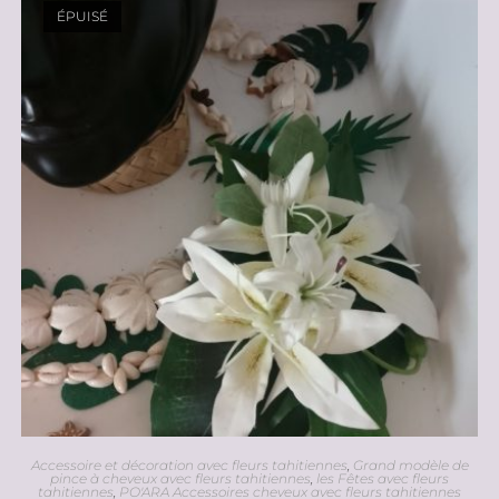
ÉPUISÉ
Accessoire et décoration avec fleurs tahitiennes
,
Grand modèle de
pince à cheveux avec fleurs tahitiennes
,
les Fêtes avec fleurs
tahitiennes
,
PO'ARA Accessoires cheveux avec fleurs tahitiennes