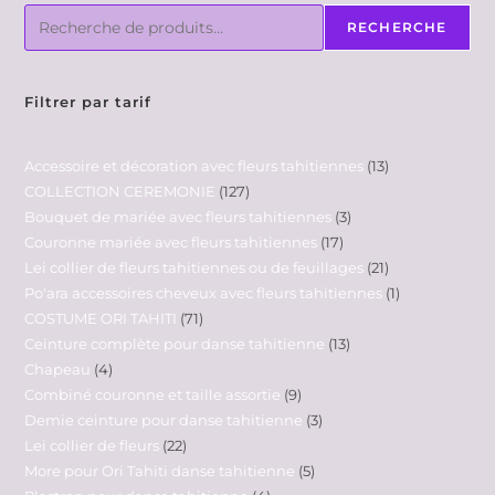
RECHERCHE
Filtrer par tarif
Accessoire et décoration avec fleurs tahitiennes
13
COLLECTION CEREMONIE
127
Bouquet de mariée avec fleurs tahitiennes
3
Couronne mariée avec fleurs tahitiennes
17
Lei collier de fleurs tahitiennes ou de feuillages
21
Po'ara accessoires cheveux avec fleurs tahitiennes
1
COSTUME ORI TAHITI
71
Ceinture complète pour danse tahitienne
13
Chapeau
4
Combiné couronne et taille assortie
9
Demie ceinture pour danse tahitienne
3
Lei collier de fleurs
22
More pour Ori Tahiti danse tahitienne
5