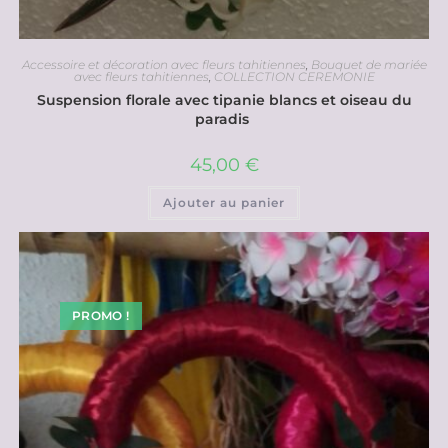
Accessoire et décoration avec fleurs tahitiennes
,
Bouquet de mariée
avec fleurs tahitiennes
,
COLLECTION CEREMONIE
Suspension florale avec tipanie blancs et oiseau du
paradis
45,00
€
Ajouter au panier
PROMO !