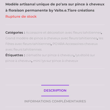
Modèle artisanal unique de po’ara sur pince à cheveux
à floraison permanente by Vaite.e.Tiare créations
Rupture de stock
Catégories :
Accessoire et décoration avec fleurs tahitiennes
,
Grand modèle de pince à cheveux avec fleurs tahitiennes
,
les
Fêtes avec fleurs tahitiennes
,
PO'ARA Accessoires cheveux
avec fleurs tahitiennes
Étiquettes :
clématite sur pince à cheveux
,
lys étoilé sur
pince à cheveux
,
mini lys sur pince à cheveux
DESCRIPTION
INFORMATIONS COMPLÉMENTAIRES