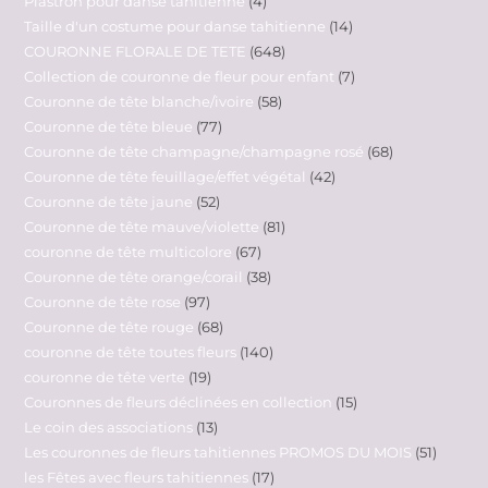
Plastron pour danse tahitienne
4
Taille d'un costume pour danse tahitienne
14
COURONNE FLORALE DE TETE
648
Collection de couronne de fleur pour enfant
7
Couronne de tête blanche/ivoire
58
Couronne de tête bleue
77
Couronne de tête champagne/champagne rosé
68
Couronne de tête feuillage/effet végétal
42
Couronne de tête jaune
52
Couronne de tête mauve/violette
81
couronne de tête multicolore
67
Couronne de tête orange/corail
38
Couronne de tête rose
97
Couronne de tête rouge
68
couronne de tête toutes fleurs
140
couronne de tête verte
19
Couronnes de fleurs déclinées en collection
15
Le coin des associations
13
Les couronnes de fleurs tahitiennes PROMOS DU MOIS
51
les Fêtes avec fleurs tahitiennes
17