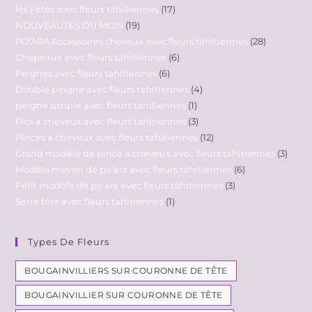
les Fêtes avec fleurs tahitiennes
17
NOUVEAUTES DU MOIS
19
PO'ARA Accessoires cheveux avec fleurs tahitiennes
28
Chapeaux avec fleurs tahitiennes
6
Peignes avec fleurs tahitiennes
6
Double peigne avec fleurs tahitiennes
4
peigne simple avec fleurs tahitiennes
1
Pics à cheveux avec fleurs tahitiennes
3
Pinces à cheveux avec fleurs tahitiennes
12
Grand modèle de pince à cheveux avec fleurs tahitiennes
3
Modèle moyen de po'ara avec fleurs tahitiennes
6
Petit modèle de po'ara avec fleurs tahitiennes
3
Serre tête avec fleurs tahitiennes
1
Types De Fleurs
BOUGAINVILLIERS SUR COURONNE DE TÊTE
BOUGAINVILLIER SUR COURONNE DE TÊTE