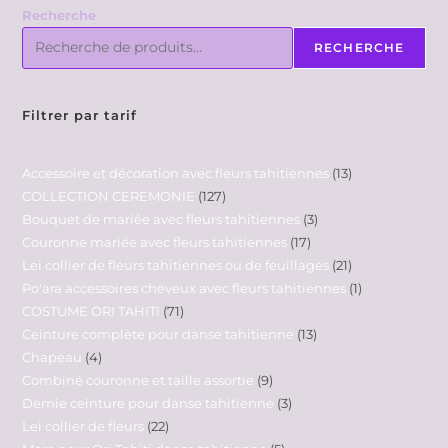
Recherche
RECHERCHE
Filtrer par tarif
Accessoire et décoration avec fleurs tahitiennes
13
COLLECTION CEREMONIE
127
Bouquet de mariée avec fleurs tahitiennes
3
Couronne mariée avec fleurs tahitiennes
17
Lei collier de fleurs tahitiennes ou de feuillages
21
Po'ara accessoires cheveux avec fleurs tahitiennes
1
COSTUME ORI TAHITI
71
Ceinture complète pour danse tahitienne
13
Chapeau
4
Combiné couronne et taille assortie
9
Demie ceinture pour danse tahitienne
3
Lei collier de fleurs
22