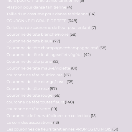
More pour Ori Tahiti danse tahitienne
5
Plastron pour danse tahitienne
4
Taille d'un costume pour danse tahitienne
14
COURONNE FLORALE DE TETE
648
Collection de couronne de fleur pour enfant
7
Couronne de tête blanche/ivoire
58
Couronne de tête bleue
77
Couronne de tête champagne/champagne rosé
68
Couronne de tête feuillage/effet végétal
42
Couronne de tête jaune
52
Couronne de tête mauve/violette
81
couronne de tête multicolore
67
Couronne de tête orange/corail
38
Couronne de tête rose
97
Couronne de tête rouge
68
couronne de tête toutes fleurs
140
couronne de tête verte
19
Couronnes de fleurs déclinées en collection
15
Le coin des associations
13
Les couronnes de fleurs tahitiennes PROMOS DU MOIS
51