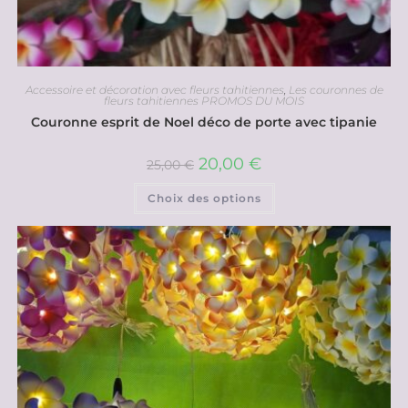
Accessoire et décoration avec fleurs tahitiennes
,
Les couronnes de
fleurs tahitiennes PROMOS DU MOIS
Couronne esprit de Noel déco de porte avec tipanie
20,00
€
25,00
€
Choix des options