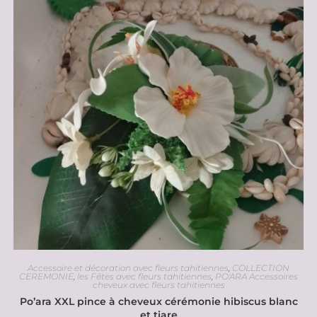
Accessoire et décoration avec fleurs tahitiennes
,
COLLECTION
CEREMONIE
,
les Fêtes avec fleurs tahitiennes
,
PO'ARA Accessoires
cheveux avec fleurs tahitiennes
Po’ara XXL pince à cheveux cérémonie hibiscus blanc
et tiare