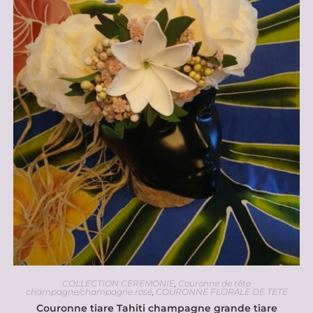
COLLECTION CEREMONIE
,
Couronne de tête
champagne/champagne rosé
,
COURONNE FLORALE DE TETE
Couronne tiare Tahiti champagne grande tiare