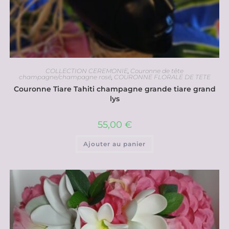
COLLECTION CEREMONIE
,
Couronne de tête
champagne/champagne rosé
,
COURONNE FLORALE DE TETE
Couronne Tiare Tahiti champagne grande tiare grand
lys
55,00
€
Ajouter au panier