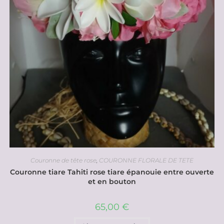
Couronne de tête rose
,
COURONNE FLORALE DE TETE
Couronne tiare Tahiti rose tiare épanouie entre ouverte
et en bouton
65,00
€