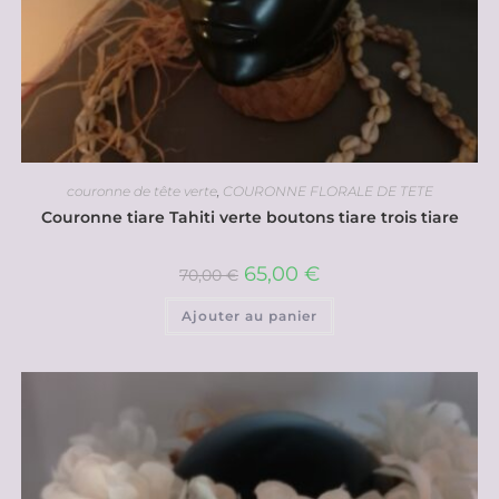
couronne de tête verte
,
COURONNE FLORALE DE TETE
Couronne tiare Tahiti verte boutons tiare trois tiare
65,00
€
70,00
€
Ajouter au panier