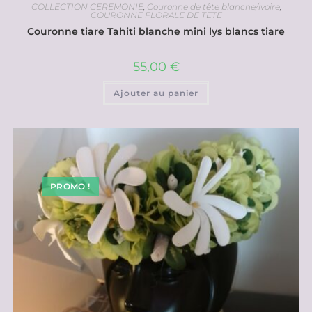
COLLECTION CEREMONIE
,
Couronne de tête blanche/ivoire
,
COURONNE FLORALE DE TETE
Couronne tiare Tahiti blanche mini lys blancs tiare
55,00
€
Ajouter au panier
PROMO !