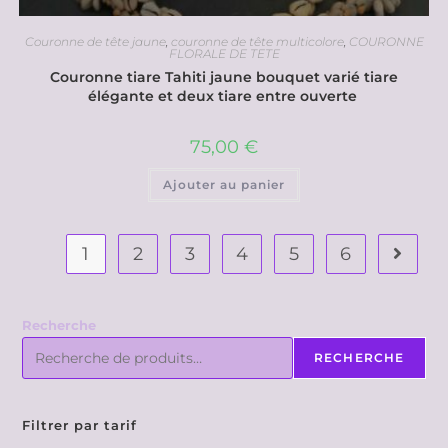
Couronne de tête jaune
,
couronne de tête multicolore
,
COURONNE
FLORALE DE TETE
Couronne tiare Tahiti jaune bouquet varié tiare
élégante et deux tiare entre ouverte
75,00
€
Ajouter au panier
1
2
3
4
5
6
Recherche
RECHERCHE
Filtrer par tarif