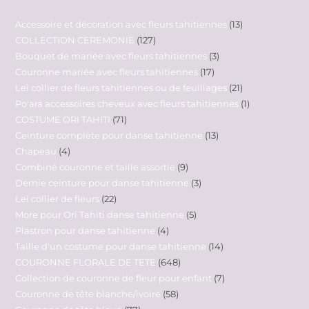
Accessoire et décoration avec fleurs tahitiennes
13
COLLECTION CEREMONIE
127
Bouquet de mariée avec fleurs tahitiennes
3
Couronne mariée avec fleurs tahitiennes
17
Lei collier de fleurs tahitiennes ou de feuillages
21
Po'ara accessoires cheveux avec fleurs tahitiennes
1
COSTUME ORI TAHITI
71
Ceinture complète pour danse tahitienne
13
Chapeau
4
Combiné couronne et taille assortie
9
Demie ceinture pour danse tahitienne
3
Lei collier de fleurs
22
More pour Ori Tahiti danse tahitienne
5
Plastron pour danse tahitienne
4
Taille d'un costume pour danse tahitienne
14
COURONNE FLORALE DE TETE
648
Collection de couronne de fleur pour enfant
7
Couronne de tête blanche/ivoire
58