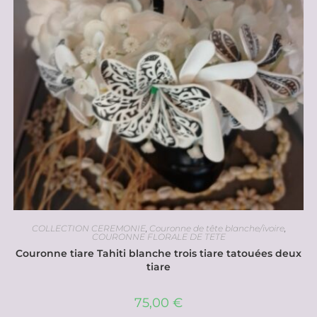
COLLECTION CEREMONIE
,
Couronne de tête blanche/ivoire
,
COURONNE FLORALE DE TETE
Couronne tiare Tahiti blanche trois tiare tatouées deux
tiare
75,00
€