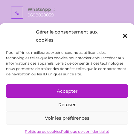
WhatsApp :
0698028039
E-mail :
Gérer le consentement aux
vaite.e.tiare@gmail.com
cookies
Pour offrir les meilleures expériences, nous utilisons des
technologies telles que les cookies pour stocker et/ou accéder aux
informations des appareils. Le fait de consentir à ces technologies
nous permettra de traiter des données telles que le comportement
de navigation ou les ID uniques sur ce site.
Accepter
Refuser
CONTACT
Politique de confidentialité
Conditions Générales de Ventes
Mentions légales
Voir les préférences
Politique de cookies (UE)
Politique de cookies
Politique de confidentialité
Tous droits réservés