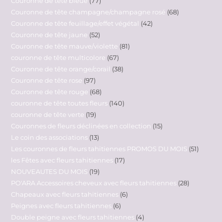
Couronne de tête bleue
77
Couronne de tête champagne/champagne rosé
68
Couronne de tête feuillage/effet végétal
42
Couronne de tête jaune
52
Couronne de tête mauve/violette
81
couronne de tête multicolore
67
Couronne de tête orange/corail
38
Couronne de tête rose
97
Couronne de tête rouge
68
couronne de tête toutes fleurs
140
couronne de tête verte
19
Couronnes de fleurs déclinées en collection
15
Le coin des associations
13
Les couronnes de fleurs tahitiennes PROMOS DU MOIS
51
les Fêtes avec fleurs tahitiennes
17
NOUVEAUTES DU MOIS
19
PO'ARA Accessoires cheveux avec fleurs tahitiennes
28
Chapeaux avec fleurs tahitiennes
6
Peignes avec fleurs tahitiennes
6
Double peigne avec fleurs tahitiennes
4